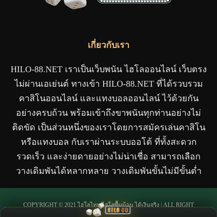
เกี่ยวกับเรา
HILO-88.NET เราเป็นเว็บพนัน ไฮโลออนไลน์ เว็บตรง
ไม่ผ่านเอเย่นต์ ทางเข้า HILO-88.NET ที่ได้รวบรวม
คาสิโนออนไลน์ และแทงบอลออนไลน์ ไว้ด้วยกัน
อย่างครบถ้วน พร้อมเข้าถึงขาพนันทุกท่านอย่างไม่
ติดขัด เป็นส่วนหนึ่งของเราโดยการสมัครเล่นคาสิโน
หรือแทงบอล กับเราผ่านระบบออโต้ ที่ทั้งสะดวก
รวดเร็ว และง่ายดายอย่างไม่น่าเชื่อ สามารถเลือก
วางเดิมพันได้หลากหลาย วางเดิมพันขั้นไม่มีขั้นต่ำ
COPYRIGHT © 2021 ไฮโลไทย ไฮโลพื้นบ้าน ได้เงินจริง | ALL RIGHT