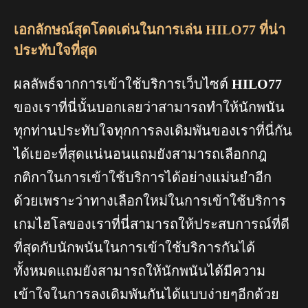
เอกลักษณ์สุดโดดเด่นในการเล่น HILO77 ที่น่า
ประทับใจที่สุด
ผลลัพธ์จากการเข้าใช้บริการเว็บไซต์
HILO77
ของเราที่นี่นั้นบอกเลยว่าสามารถทำให้นักพนัน
ทุกท่านประทับใจทุกการลงเดิมพันของเราที่นี่กัน
ได้เยอะที่สุดแน่นอนแถมยังสามารถเลือกกฎ
กติกาในการเข้าใช้บริการได้อย่างแม่นยำอีก
ด้วยเพราะว่าทางเลือกใหม่ในการเข้าใช้บริการ
เกมไฮโลของเราที่นี่สามารถให้ประสบการณ์ที่ดี
ที่สุดกับนักพนันในการเข้าใช้บริการกันได้
ทั้งหมดแถมยังสามารถให้นักพนันได้มีความ
เข้าใจในการลงเดิมพันกันได้แบบง่ายๆอีกด้วย