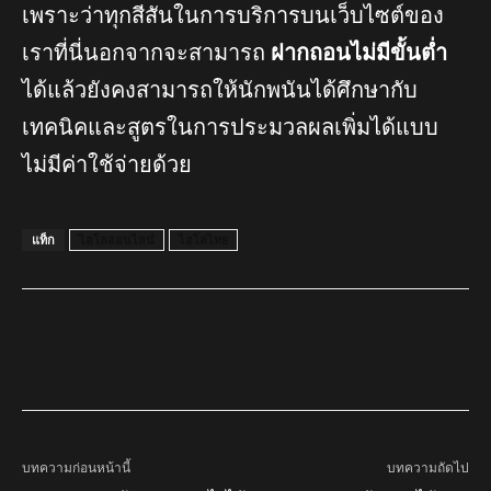
เพราะว่าทุกสีสันในการบริการบนเว็บไซต์ของ
เราที่นี่นอกจากจะสามารถ
ฝากถอนไม่มีขั้นต่ำ
ได้แล้วยังคงสามารถให้นักพนันได้ศึกษากับ
เทคนิคและสูตรในการประมวลผลเพิ่มได้แบบ
ไม่มีค่าใช้จ่ายด้วย
แท็ก
ไฮโลออนไลน์
ไฮโลไทย
บทความก่อนหน้านี้
บทความถัดไป