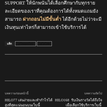
SUPPORT ให้นักพนันได้เลือกศึกษากับทุกราย
ละเอียดของเราที่คุณต้องการได้ทั้งหมดแถมยัง
สามารถ
ฝากถอนไม่มีขั้นต่ำ
ได้อีกด้วยไม่ว่าจะมี
เงินทุนเท่าไหร่ก็สามารถเข้าใช้บริการได้
แท็ก
ไฮโลออนไลน์
ไฮโลไทย
บทความก่อนหน้านี้
บทความถัดไป
HILO77 เล่นง่ายและทำกำไรได้
HILO168 รับเงินรางวัลได้ถึงใจ
สูงที่สุดแน่นอนบนเว็บนี้
เมื่อเลือกใช้บริการเว็บนี้