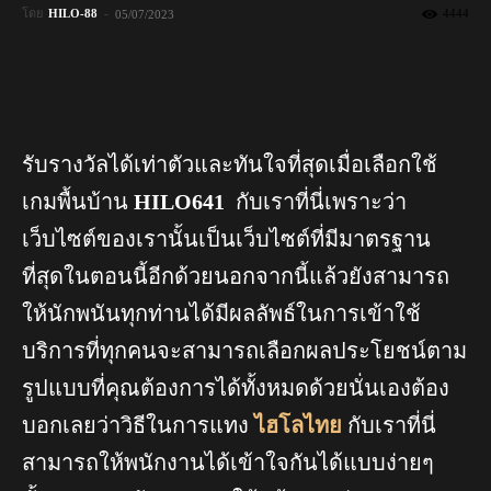
โดย
HILO-88
-
4444
05/07/2023
รับรางวัลได้เท่าตัวและทันใจที่สุดเมื่อเลือกใช้
เกมพื้นบ้าน
HILO641
กับเราที่นี่เพราะว่า
เว็บไซต์ของเรานั้นเป็นเว็บไซต์ที่มีมาตรฐาน
ที่สุดในตอนนี้อีกด้วยนอกจากนี้แล้วยังสามารถ
ให้นักพนันทุกท่านได้มีผลลัพธ์ในการเข้าใช้
บริการที่ทุกคนจะสามารถเลือกผลประโยชน์ตาม
รูปแบบที่คุณต้องการได้ทั้งหมดด้วยนั่นเองต้อง
บอกเลยว่าวิธีในการแทง
ไฮโลไทย
กับเราที่นี่
สามารถให้พนักงานได้เข้าใจกันได้แบบง่ายๆ