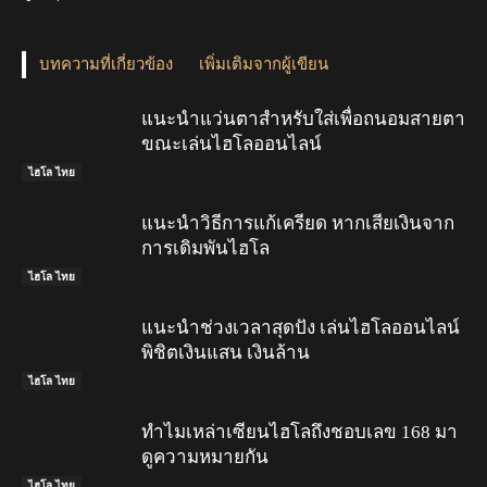
บทความที่เกี่ยวข้อง
เพิ่มเติมจากผู้เขียน
แนะนำแว่นตาสำหรับใส่เพื่อถนอมสายตา
ขณะเล่นไฮโลออนไลน์
ไฮโล ไทย
แนะนำวิธีการแก้เครียด หากเสียเงินจาก
การเดิมพันไฮโล
ไฮโล ไทย
แนะนำช่วงเวลาสุดปัง เล่นไฮโลออนไลน์
พิชิตเงินแสน เงินล้าน
ไฮโล ไทย
ทำไมเหล่าเซียนไฮโลถึงชอบเลข 168 มา
ดูความหมายกัน
ไฮโล ไทย