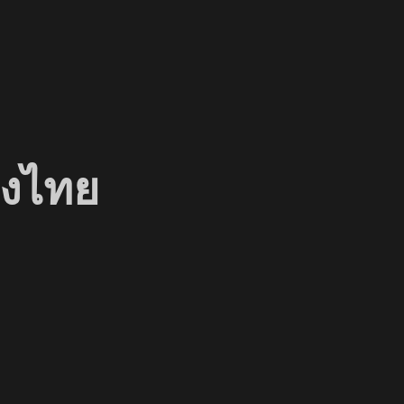
องไทย