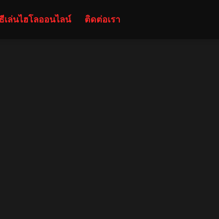
ิธีเล่นไฮโลออนไลน์
ติดต่อเรา