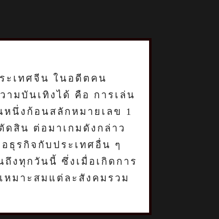
ประเทศจีน ในอดีตคน
วามบันเทิงได้ คือ การเล่น
หินหนึ่งก้อนสลักหมายเลข 1
ัดสิน ต่อมาเกมดังกล่าว
อธุรกิจกับประเทศอื่น ๆ
งทุกวันนี้ ซึ่งเมื่อเกิดการ
้เหมาะสมแต่ละสังคมรวม