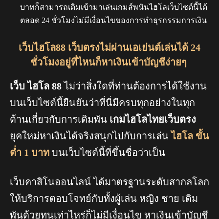
บาทก็สามารถเติมเข้ามาเล่นเกมส์พนันไฮโลเว็บไซต์นี้ได้
ตลอด 24 ชั่วโมงไม่มีเงื่อนไขของการทำธุรกรรมการเงิน
เว็บไฮโล88 เว็บตรงไม่ผ่านเอเย่นต์เล่นได้ 24
ชั่วโมงอยู่ที่ไหนก็หาเงินเข้าบัญชีง่ายๆ
เว็บ ไฮโล 88
ไม่ว่าสิ่งใดที่ท่านต้องการได้ใช้งาน
บนเว็บไซต์นี้ยืนยันว่าที่นี่มีครบทุกอย่างในทุก
ด้านเกี่ยวกับการเดิมพัน
เกมไฮโลไทยเว็บตรง
ยุคใหม่หาเงินได้จริงสนุกไปกับการเล่น
ไฮโล ขั้น
ต่ำ 1 บาท
บนเว็บไซต์นี้ที่ขึ้นชื่อว่าเป็น
เว็บคาสิโนออนไลน์ ได้มาตรฐานระดับสากลโลก
ให้บริการตอบโจทย์กับทั้งผู้เล่น หญิง ชาย เดิม
พันด้วยทุนเท่าไหร่ก็ไม่มีเงื่อนไข หาเงินเข้าบัญชี