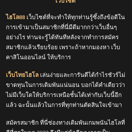
เว็บไซต์
ไฮโล88
เว็บไซต์ที่จะทำให้ทุกท่านรู้ซึ้งถึงข้อดีใน
การเข้ามาเป็นสมาชิกที่นี่มีดีมากกว่าเว็บอื่นๆ
อย่างไร ท่านจะรู้ได้ทันทีหลังจากทำการสมัคร
สมาชิกแล้วเรียบร้อย เพราะถ้าหากมองหา เว็บ
คาสิโนออนไลน์ ให้บริการ
เว็บไทยไฮโล
เล่นง่ายและการันตีได้กำไรชัวร์ไม่
ขาดทุนในการเดิมพันแน่นอน บอกได้คำเดียวว่า
ไม่มีเว็บใดให้บริการเหนือชั้นได้เท่ากับเว็บนี้อีก
แล้ว ฉะนั้นแล้วในการที่ทุกท่านตัดสินใจเข้ามา
สมัครสมาชิก ที่นี่ช่องทางเดิมพันเกมพนันไฮโลที่