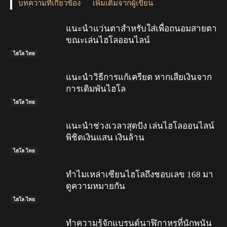
บทความที่เกี่ยวข้อง
เพิ่มเติมจากผู้เขียน
แนะนำแว่นตาสำหรับใส่เพื่อถนอมสายตา
ขณะเล่นไฮโลออนไลน์
ไฮโล ไทย
แนะนำวิธีการแก้เครียด หากเสียเงินจาก
การเดิมพันไฮโล
ไฮโล ไทย
แนะนำช่วงเวลาสุดปัง เล่นไฮโลออนไลน์
พิชิตเงินแสน เงินล้าน
ไฮโล ไทย
ทำไมเหล่าเซียนไฮโลถึงชอบเลข 168 มา
ดูความหมายกัน
ไฮโล ไทย
ทำความรู้จักแบรนด์นาฬิกาหรูที่นักพนัน