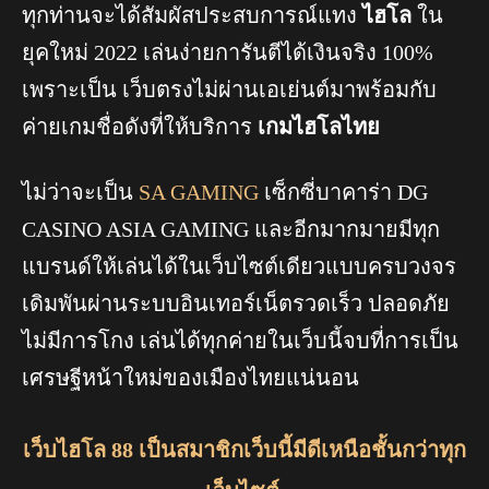
ทุกท่านจะได้สัมผัสประสบการณ์แทง
ไฮโล
ใน
ยุคใหม่ 2022 เล่นง่ายการันตีได้เงินจริง 100%
เพราะเป็น เว็บตรงไม่ผ่านเอเย่นต์มาพร้อมกับ
ค่ายเกมชื่อดังที่ให้บริการ
เกมไฮโลไทย
ไม่ว่าจะเป็น
SA GAMING
เซ็กซี่บาคาร่า DG
CASINO ASIA GAMING และอีกมากมายมีทุก
แบรนด์ให้เล่นได้ในเว็บไซต์เดียวแบบครบวงจร
เดิมพันผ่านระบบอินเทอร์เน็ตรวดเร็ว ปลอดภัย
ไม่มีการโกง เล่นได้ทุกค่ายในเว็บนี้จบที่การเป็น
เศรษฐีหน้าใหม่ของเมืองไทยแน่นอน
เว็บไฮโล 88 เป็นสมาชิกเว็บนี้มีดีเหนือชั้นกว่าทุก