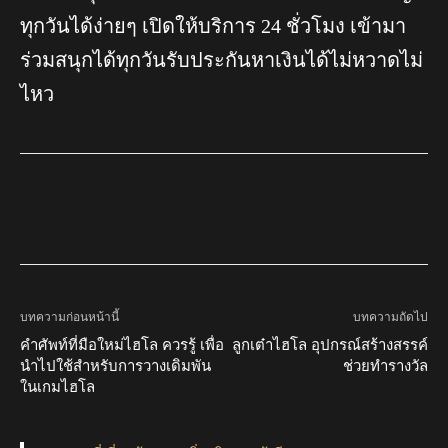
ทุกวันได้ง่ายๆ เปิดให้บริการ 24 ชั่วโมง เข้ามา
ร่วมสนุกได้ทุกวันรับประกันหาเงินได้ไม่หวาดไม่
ไหว
บทความก่อนหน้านี้
บทความถัดไป
คำศัพท์ที่มือใหม่ไฮโล ควรรู้ เพื่อ
ลูกเต๋าไฮโล อุปกรณ์สร้างสรรค์
นำไปใช้สำหรับการวางเดิมพัน
ช่วยทำรางวัล
ในเกมไฮโล