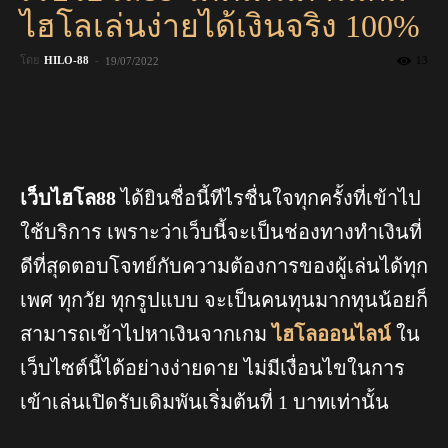
ไฮโลเล่นง่ายได้เงินจริง 100%
โดย
HILO-88
-
13
19/07/2022
เว็บไฮโล88
ได้ยินชื่อนี้ทีไรชื่นใจทุกครั้งที่เข้าไป
ใช้บริการ เพราะว่าเว็บนี้จะเป็นช่องทางทำเงินที่
ดีที่สุดตอบโจทย์กับความต้องการของผู้เล่นได้ทุก
เพศ ทุกวัย ทุกรูปแบบ จะเป็นคนทุนมากทุนน้อยก็
สามารถเข้าไปหาเงินจากเกม
ไฮโลออนไลน์
ใน
เว็บไซต์นี้ได้อย่างง่ายดาย ไม่มีเงื่อนไขในการ
เข้าเล่นเปิดรับเดิมพันเริ่มต้นที่ 1 บาทเท่านั้น