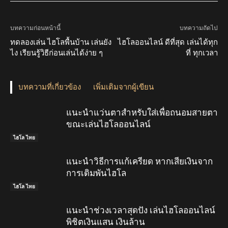
บทความก่อนหน้านี้
บทความถัดไป
ทดลองเล่น ไฮโลพื้นบ้าน เล่นยัง
ไฮโลออนไลน์ ดีที่สุด เล่นได้ทุก
ไง เรียนรู้วิธีก่อนเล่นได้ง่าย ๆ
ที่ ทุกเวลา
บทความที่เกี่ยวข้อง
เพิ่มเติมจากผู้เขียน
แนะนำแว่นตาสำหรับใส่เพื่อถนอมสายตา
ขณะเล่นไฮโลออนไลน์
ไฮโล ไทย
แนะนำวิธีการแก้เครียด หากเสียเงินจาก
การเดิมพันไฮโล
ไฮโล ไทย
แนะนำช่วงเวลาสุดปัง เล่นไฮโลออนไลน์
พิชิตเงินแสน เงินล้าน