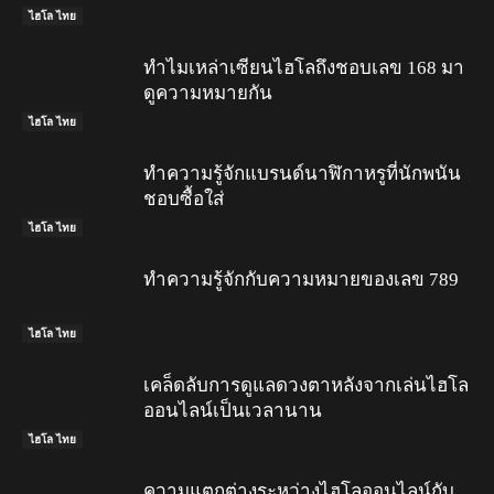
ไฮโล ไทย
ทำไมเหล่าเซียนไฮโลถึงชอบเลข 168 มา
ดูความหมายกัน
ไฮโล ไทย
ทำความรู้จักแบรนด์นาฬิกาหรูที่นักพนัน
ชอบซื้อใส่
ไฮโล ไทย
ทำความรู้จักกับความหมายของเลข 789
ไฮโล ไทย
เคล็ดลับการดูแลดวงตาหลังจากเล่นไฮโล
ออนไลน์เป็นเวลานาน
ไฮโล ไทย
ความแตกต่างระหว่างไฮโลออนไลน์กับ