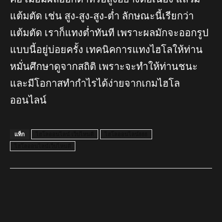
แต้มตัด เช่น สูง-สูง-สูง-ต่ำ ลักษณะนี้เรียกว่า
แต้มตัด เราก็แทงต่ำทันที เพราะผลมักจะออกรูป
แบบนี้อยู่บ่อยครั้ง เทคนิคการแทงไฮโลให้ท่าน
หมั่นศึกษาดูจากสถิติ เพราะจะทำให้ท่านชนะ
และมีโอกาสทำกำไรได้ง่ายจากเกมไฮโล
ออนไลน์
แท็ก
ไฮโลออนไลน์ เว็บไหนดี
ไฮโลออนไลน์888
ไฮโลออนไลน์เว็บไหนดี