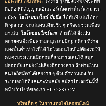
ออนไลน์ เว็บไหนดี
ได้ง่าย ๆ เพียงแค่มีโทรศัพท์
มือถือ ที่มีสัญญาณอินเตอร์เน็ตเท่านั้น ก็สามารถ
สมัคร
ไฮโล ออนไลน์ มือถือ
ได้ทันที เล่นได้ทุก
ที่ ทุกเวลา จะเล่นคนเดียวชิว ๆ หรือจะชวนเพื่อน
มาเล่น
ไฮโลออนไลน์ 888
ด้วยก็ได้ ยิ่งเล่น
หลายคนยิ่งเพิ่มความสนุก เกมมีกฎ กติกา ที่ง่าย
แทงขั้นต่ำเท่าไรก็ได้ ไฮโลออนไลน์ไม่ต้องรอให้
คนครบวงแบบเมื่อก่อนก็สามารถเล่นได้ สนุก
ปลอดภัยแถมยังไม่เสี่ยงอีกต่างหาก ถ้าท่านไหน
สนใจก็สมัครได้เลยง่าย ๆ ด้วยตัวท่านเอง กับ
ระบบออโต้ที่แสนจะทันสมัย สมัครได้เลยวันนี้ที่
หน้าเว็บไซต์ของเรา HILO-88.COM
ทริคเด็ด ๆ ในการแทงไฮโลออนไลน์