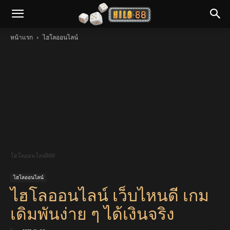
หน้าแรก
ไฮโลออนไลน์
ไฮโลออนไลน์888
ไฮโลออนไลน์
ไฮโลออนไลน์ เว็บไหนดี เกม
เดิมพันง่าย ๆ ได้เงินจริง