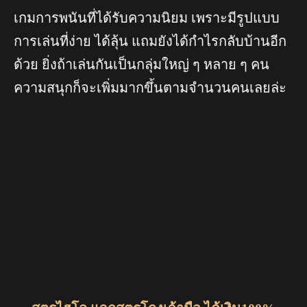
เกมการพนันที่ได้รับความนิยม เพราะมีรูปแบบ
การเล่นที่ง่าย ได้ลุ้น แถมยังได้กำไรกลับบ้านอีก
ด้วย ยิ่งถ้าเล่นกันเป็นกลุ่มใหญ่ ๆ หลาย ๆ คน
ความสนุกก็จะเพิ่มมากขึ้นตามจำนวนคนเลยล่ะ