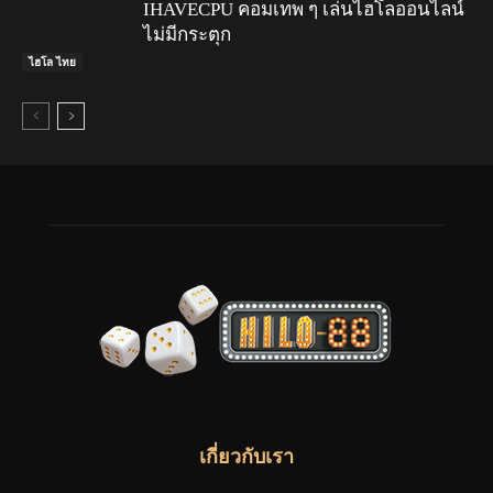
IHAVECPU คอมเทพ ๆ เล่นไฮโลออนไลน์
ไม่มีกระตุก
ไฮโล ไทย
เกี่ยวกับเรา