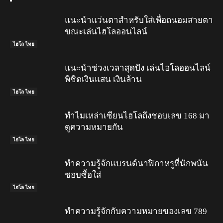
แนะนำแว่นตาสำหรับใส่เพื่อถนอมสายตา
ขณะเล่นไฮโลออนไลน์
ไฮโล ไทย
แนะนำช่วงเวลาสุดปัง เล่นไฮโลออนไลน์
พิชิตเงินแสน เงินล้าน
ไฮโล ไทย
ทำไมเหล่าเซียนไฮโลถึงชอบเลข 168 มา
ดูความหมายกัน
ไฮโล ไทย
ทำความรู้จักแบรนด์นาฬิกาหรูที่นักพนัน
ชอบซื้อใส่
ไฮโล ไทย
ทำความรู้จักกับความหมายของเลข 789