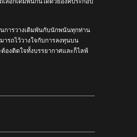
เลือกเดิมพันกันได้ด้วยองค์ประกอบ
ในการวางเดิมพันกับนักพนันทุกท่าน
ะสามารถไว้วางใจกับการลงทุนบน
จะต้องติดใจทั้งบรรยากาศและก็ไลฟ์