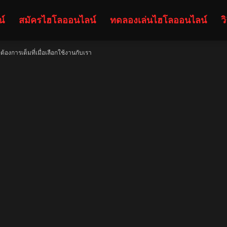
์
สมัครไฮโลออนไลน์
ทดลองเล่นไฮโลออนไลน์
ว
งการเต็มที่เมื่อเลือกใช้งานกับเรา