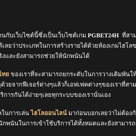
นกับเว็บไซต์นี้ซึ่งเป็นเว็บไซต์เกม
PGBET24H
ที่สา
งได้เลยว่าประเภทในการสร้างรายได้ด้วยห้องเกมไฮโ
ริงและยังสามารถช่วยให้นักพนันได้
ไทย
ของเราที่จะสามารถยกระดับในการวางเดิมพันให
ยๆด้วยจากฟีเจอร์ต่างๆแล้วก็เอฟเฟคต่างๆของเราที่ส
ริการกันได้ง่ายๆเลยทุกระบบของเรานั่นเอง
มูลในการเล่น
ไฮโลออนไลน์
มาก่อนบอกเลยว่าไม่ต้องกัง
ักพนันในการเข้าใช้บริการได้ทั้งหมดและยังสามารถชี