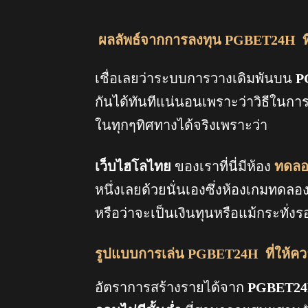
ผลลัพธ์จากการลงทุน PGBET24H ที่น
เชื่อเลยว่าระบบการวางเดิมพันบน
P
กันได้ทันทีแน่นอนเพราะว่าวิธีในก
ในทุกๆทิศทางได้จริงเพราะว่า
เว็บไฮโลไทย
ของเราที่นี่มีห้อง
ทดลอ
หนึ่งเลยด้วยนั่นเองซึ่งห้องเกมทดลอ
หรือว่าจะเป็นเงินทุนหรือแม้กระทั่
รูปแบบการเล่น PGBET24H ที่ให้ค
อัตราการสร้างรายได้จาก
PGBET2