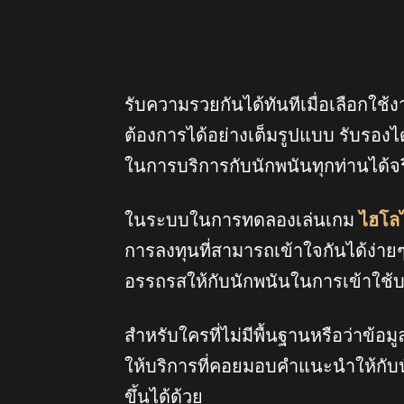
รับความรวยกันได้ทันทีเมื่อเลือกใช้งา
ต้องการได้อย่างเต็มรูปแบบ รับรอ
ในการบริการกับนักพนันทุกท่านได้จ
ในระบบในการทดลองเล่นเกม
ไฮโล
การลงทุนที่สามารถเข้าใจกันได้ง่า
อรรถรสให้กับนักพนันในการเข้าใช้บ
สำหรับใครที่ไม่มีพื้นฐานหรือว่าข้อ
ให้บริการที่คอยมอบคำแนะนำให้กับน
ขึ้นได้ด้วย