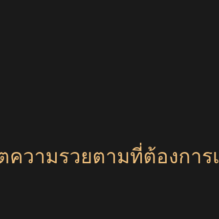
วามรวยตามที่ต้องการเต็ม