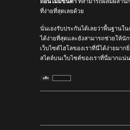
ถอนไม่มีขั้นต่ำ
ที่สามารถผสมผสานกั
ที่ง่ายที่สุดเลยด้วย
นั่นเองรับประกันได้เลยว่าพื้นฐาน
ได้ง่ายที่สุดและยังสามารถช่วยให้น
เว็บไซต์ไฮโลของเราที่นี่ได้ง่ายมาก
สไตล์บนเว็บไซต์ของเราที่นี่มากแน
แท็ก
ไฮโลไทย