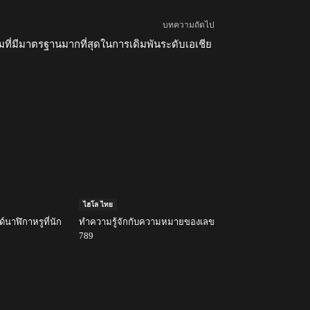
บทความถัดไป
ที่มีมาตรฐานมากที่สุดในการเดิมพันระดับเอเชีย
ไฮโล ไทย
์นาฬิกาหรูที่นัก
ทำความรู้จักกับความหมายของเลข
789