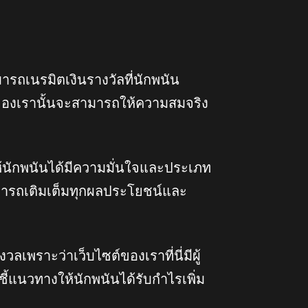
มารถเนรมิตเงินรางวัลที่นักพนัน
ลของเรานั้นจะสามารถให้ความสมจริง
้นักพนันได้มีความมั่นใจและประเภท
ามารถเติมเต็มทุกผลประโยชน์และ
วลเพราะว่าเว็บไซต์ของเราที่นี่มีผู้
้แนวทางให้นักพนันได้รับกำไรเพิ่ม