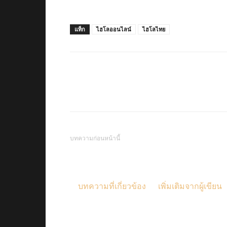
แท็ก
ไฮโลออนไลน์
ไฮโลไทย
บทความก่อนหน้านี้
JAK1BET ที่มีทีมงานคอยบริการตลอด 24 ชั่วโมง
บทความที่เกี่ยวข้อง
เพิ่มเติมจากผู้เขียน