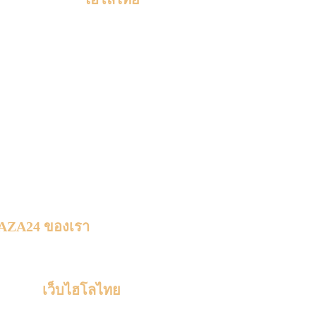
สามารถเข้ามาลงทุนในห้องเกมของเราได้ง่ายๆเลยในต
เลยไม่ว่าคุณจะเริ่มลงทุนด้วยทุนเท่าไหร่คุณนั้นก็
ห้อิสระกับคุณในการเข้ามาใช้บริการที่เว็บของเรา
ความเพลิดเพลินความบันเทิงหรือเข้ามาเพื่อสร้างกำไร
ันที่สามารถเดิมพันได้ง่ายที่สุดในตอนนี้และสามารถส
NAZA24 ของเรา
่เว็บ
NAZA24
ของเราในตอนนี้ที่เปิดโอกาสให้กับนักเ
มพันที่
เว็บไฮโลไทย
ของเราแล้วในตอนนี้โดยการเริ่
งหลัก 10 เท่านั้นมีทุนเพียงหลัก 10 คุณนั้นก็สามารถเ