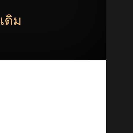
เดิม
ยๆเลยในตอนนี้เนื่องจากเกมเดิมพันที่
จำได้ง่ายเพียงการเดิมพันเพียงครั้ง