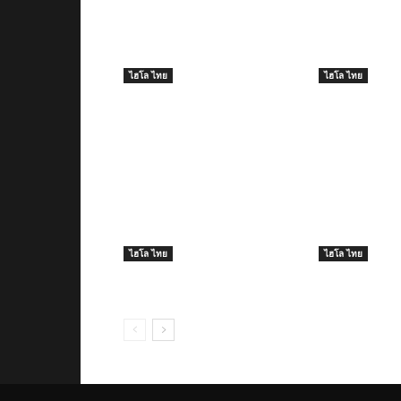
ไฮโล ไทย
ไฮโล ไทย
แนะนำแว่นตาสำหรับใส่เพื่อถนอม
แนะนำวิธีการแก้
สายตาขณะเล่นไฮโลออนไลน์
จากการเดิมพัน
ไฮโล ไทย
ไฮโล ไทย
ทำความรู้จักกับความหมายของเลข
เคล็ดลับการดูแ
789
ไฮโลออนไลน์เป