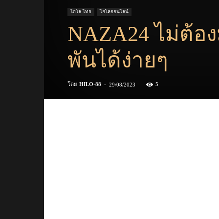
ไฮโล ไทย
ไฮโลออนไลน์
NAZA24 ไม่ต้องมี
เงิน
พันได้ง่ายๆ
จริง
โดย
HILO-88
-
5
29/08/2023
ไม่ต้องมีทักษะไม่ต้องมีความรู้ก็สาม
เว็บของเราจะนำเสนอให้คุณต่อไปนี้นั
เดียวคนนั้นก็สามารถจดจำวิธีการเล่น