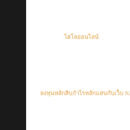
ได้ง่ายๆเลยบอกได้เลยว่าคุณนั้นจะ
คุณสามารถลงทุนได้ตามที่คุณต้องการ
เนื่องจาก
ไฮโลออนไลน์
ของเรานั้นใ
ในตอนนี้ไม่ว่าคุณจะเข้ามาเพื่อรับ
อย่างอิสระเลยบอกได้เลยว่าเกมเดิมพ
คุณอยู่แล้วในตอนนี้ที่เว็บของเรา
ลงทุนหลักสิบกำไรหลักแสนกับเว็บ 
ลงทุนหลักสิบกำไรหลักล้านมีอยู่จริงที
จากเกมพนันได้เข้ามาลงทุนในเกมเดิ
สามารถเริ่มต้นลงทุนได้ด้วยทุนเสี่ย