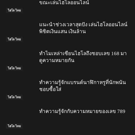
ขณะเล่นไฮโลออนไลน์
ไฮโล ไทย
แนะนำช่วงเวลาสุดปัง เล่นไฮโลออนไลน์
พิชิตเงินแสน เงินล้าน
ไฮโล ไทย
ทำไมเหล่าเซียนไฮโลถึงชอบเลข 168 มา
ดูความหมายกัน
ไฮโล ไทย
ทำความรู้จักแบรนด์นาฬิกาหรูที่นักพนัน
ชอบซื้อใส่
ไฮโล ไทย
ทำความรู้จักกับความหมายของเลข 789
ไฮโล ไทย