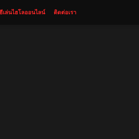
ิธีเล่นไฮโลออนไลน์
ติดต่อเรา