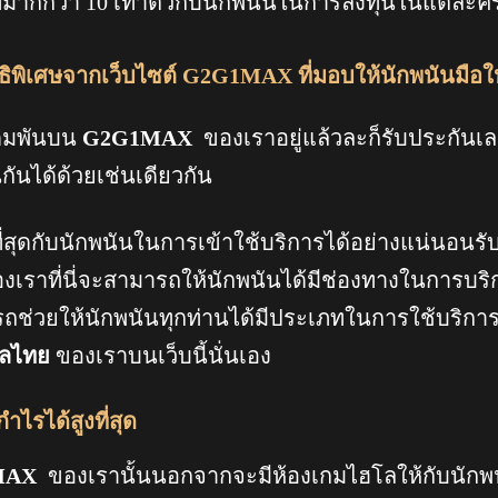
มากกว่า 10 เท่าตัวกับนักพนันในการลงทุนในแต่ละคร
ทธิพิเศษจากเว็บไซต์ G2G1MAX ที่มอบให้นักพนันมือใ
ดิมพันบน
G2G1MAX
ของเราอยู่แล้วละก็รับประกันเ
กันได้ด้วยเช่นเดียวกัน
ที่สุดกับนักพนันในการเข้าใช้บริการได้อย่างแน่นอนรั
งเราที่นี่จะสามารถให้นักพนันได้มีช่องทางในการบร
รถช่วยให้นักพนันทุกท่านได้มีประเภทในการใช้บริกา
โลไทย
ของเราบนเว็บนี้นั่นเอง
ำไรได้สูงที่สุด
MAX
ของเรานั้นนอกจากจะมีห้องเกมไฮโลให้กับนักพนั