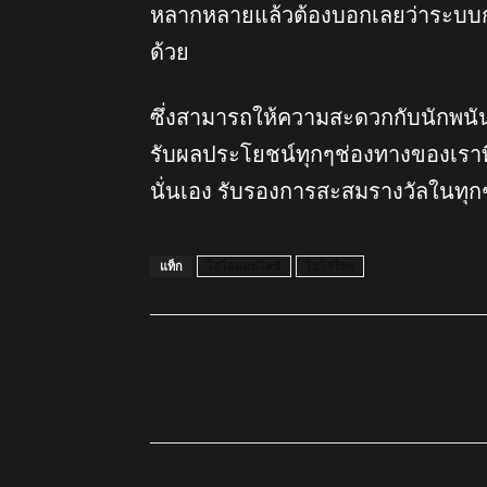
หลากหลายแล้วต้องบอกเลยว่าระบบ
ด้วย
ซึ่งสามารถให้ความสะดวกกับนักพนัน
รับผลประโยชน์ทุกๆช่องทางของเราที
นั่นเอง รับรองการสะสมรางวัลในทุกๆ
แท็ก
ไฮโลออนไลน์
ไฮโลไทย