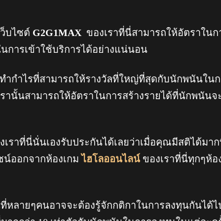
ว็บไซต์
G2G1MAX
ของเราที่นี่สามารถให้อัตราในก
ในการเข้าใช้บริการได้อย่างแน่นอน
กำไรที่สามารถให้รางวัลที่ใหญ่ที่สุดกับนักพนันในกา
านั้นสามารถให้อัตราในการสร้างรายได้ที่นักพนั
เราที่นี่นั่นเองรับประกันได้เลยว่าเมื่อคุณมีสติได้ม
ชน์ออกจากห้องเกม
ไฮโลออนไลน์
ของเราที่นี่ทุกๆห
ที่หลายๆคนอาจจะต้องรู้จักกติกาในการลงทุนกันได้ไปอ