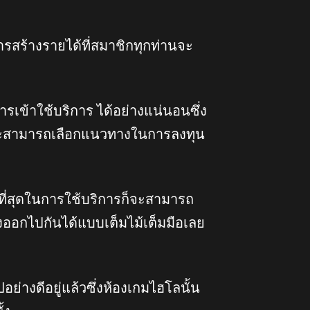
ารสร้างรายได้ที่สมาชิกทุกท่านจะ
รเข้าใช้บริการ ได้อย่างแน่นอนซึ่ง
นจะสามารถเลือกแนวทางในการลงทุน
ากที่สุดในการใช้บริการก็จะสามารถ
้องออกไปกันได้แบบเต็มไม้เต็มมือเลย
ย่างดีอยู่แล้วซึ่งห้องเกมไฮโลนั้น