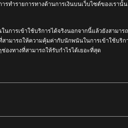
การทำรายการทางด้านการเงินบนเว็บไซต์ของเรานั
ในการเข้าใช้บริการได้จริงนอกจากนี้แล้วยังสามารถช
่สามารถให้ความคุ้มค่ากับนักพนันในการเข้าใช้บริกา
ช่องทางที่สามารถให้รับกำไรได้เยอะที่สุด