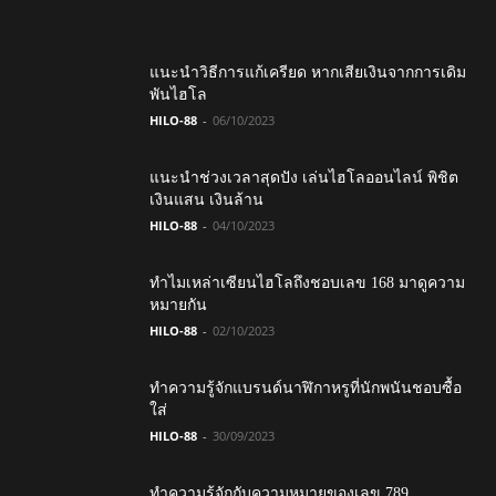
แนะนำวิธีการแก้เครียด หากเสียเงินจากการเดิม
พันไฮโล
HILO-88
-
06/10/2023
แนะนำช่วงเวลาสุดปัง เล่นไฮโลออนไลน์ พิชิต
เงินแสน เงินล้าน
HILO-88
-
04/10/2023
ทำไมเหล่าเซียนไฮโลถึงชอบเลข 168 มาดูความ
หมายกัน
HILO-88
-
02/10/2023
ทำความรู้จักแบรนด์นาฬิกาหรูที่นักพนันชอบซื้อ
ใส่
HILO-88
-
30/09/2023
ทำความรู้จักกับความหมายของเลข 789