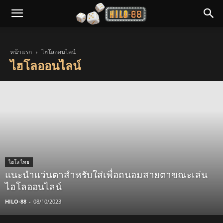
หน้าแรก
ไฮโลออนไลน์
ไฮโลออนไลน์
ไฮโล ไทย
แนะนำแว่นตาสำหรับใส่เพื่อถนอมสายตาขณะเล่น
ไฮโลออนไลน์
HILO-88
-
08/10/2023