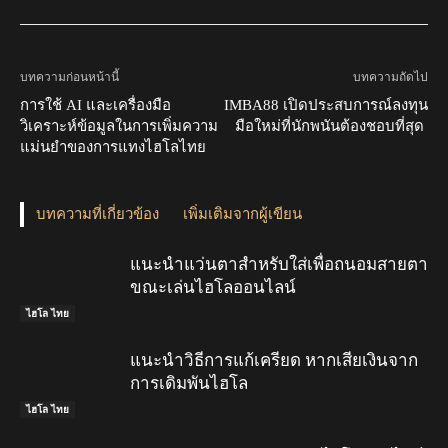
บทความก่อนหน้านี้
บทความถัดไป
การใช้ AI และเครื่องมือ
IMBA88 เปิดประสบการณ์ลงทุน
วิเคราะห์ข้อมูลในการเพิ่มความ
มือใหม่ที่นักพนันต้องชอบที่สุด
แม่นยำของการแทงไฮโลไทย
บทความที่เกี่ยวข้อง
เพิ่มเติมจากผู้เขียน
แนะนำแว่นตาสำหรับใส่เพื่อถนอมสายตา
ขณะเล่นไฮโลออนไลน์
ไฮโล ไทย
แนะนำวิธีการแก้เครียด หากเสียเงินจาก
การเดิมพันไฮโล
ไฮโล ไทย