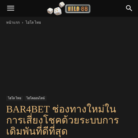
หน้าแรก
ไฮโล ไทย
ไฮโล ไทย
ไฮโลออนไลน์
BAR4BET ช่องทางใหม่ใน
การเสี่ยงโชคด้วยระบบการ
เดิมพันที่ดีที่สุด