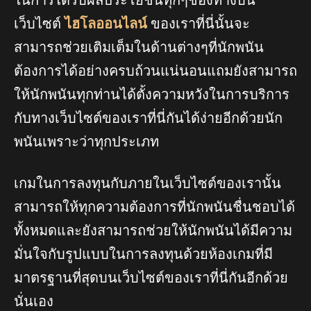
ในการได้รับผลประโยชน์ทุกๆช่องทางบน
เว็บไซต์
ไฮโลออนไลน์
ของเราที่นี่นั้นจะ
สามารถช่วยเติมเต็มในด้านต่างๆที่นักพนัน
ต้องการได้อย่างครบถ้วนแน่นอนแถมยังสามารถ
ให้นักพนันทุกท่านได้ตั้งความหวังในการบริการ
กับทางเว็บไซต์ของเราที่นี่กันได้ง่ายอีกด้วยนัก
พนันเพราะว่าทุกประเภท
เกมในการลงทุนกับภายในเว็บไซต์ของเรานั้น
สามารถให้ทุกความต้องการที่นักพนันชื่นชอบได้
ทั้งหมดและยังสามารถช่วยให้นักพนันได้มีความ
มั่นใจกับรูปแบบในการลงทุนด้วยห้องเกมที่มี
มาตรฐานที่สุดบนเว็บไซต์ของเราที่นี่กันอีกด้วย
นั่นเอง