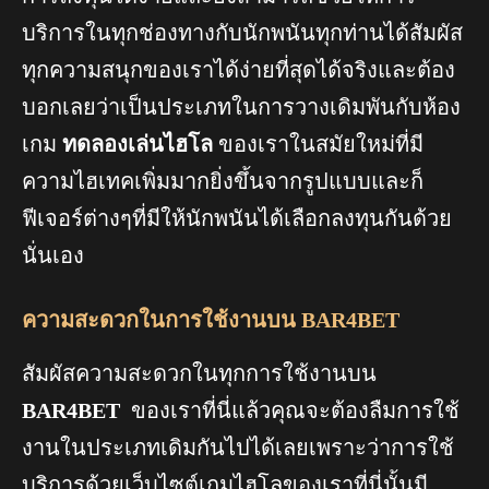
บริการในทุกช่องทางกับนักพนันทุกท่านได้สัมผัส
ทุกความสนุกของเราได้ง่ายที่สุดได้จริงและต้อง
บอกเลยว่าเป็นประเภทในการวางเดิมพันกับห้อง
เกม
ทดลองเล่นไฮโล
ของเราในสมัยใหม่ที่มี
ความไฮเทคเพิ่มมากยิ่งขึ้นจากรูปแบบและก็
ฟีเจอร์ต่างๆที่มีให้นักพนันได้เลือกลงทุนกันด้วย
นั่นเอง
ความสะดวกในการใช้งานบน BAR4BET
สัมผัสความสะดวกในทุกการใช้งานบน
BAR4BET
ของเราที่นี่แล้วคุณจะต้องลืมการใช้
งานในประเภทเดิมกันไปได้เลยเพราะว่าการใช้
บริการด้วยเว็บไซต์เกมไฮโลของเราที่นี่นั้นมี