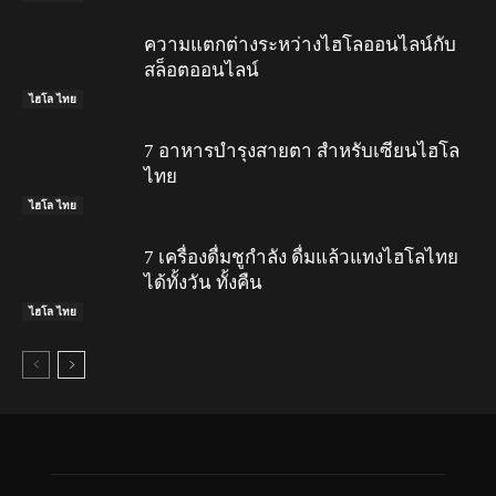
ความแตกต่างระหว่างไฮโลออนไลน์กับ
สล็อตออนไลน์
ไฮโล ไทย
7 อาหารบำรุงสายตา สำหรับเซียนไฮโล
ไทย
ไฮโล ไทย
7 เครื่องดื่มชูกำลัง ดื่มแล้วแทงไฮโลไทย
ได้ทั้งวัน ทั้งคืน
ไฮโล ไทย