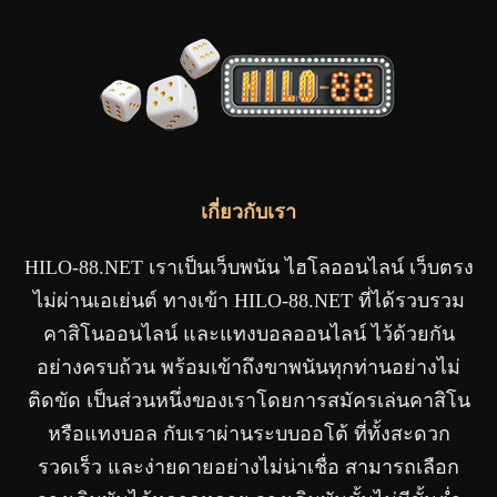
เกี่ยวกับเรา
HILO-88.NET เราเป็นเว็บพนัน ไฮโลออนไลน์ เว็บตรง
ไม่ผ่านเอเย่นต์ ทางเข้า HILO-88.NET ที่ได้รวบรวม
คาสิโนออนไลน์ และแทงบอลออนไลน์ ไว้ด้วยกัน
อย่างครบถ้วน พร้อมเข้าถึงขาพนันทุกท่านอย่างไม่
ติดขัด เป็นส่วนหนึ่งของเราโดยการสมัครเล่นคาสิโน
หรือแทงบอล กับเราผ่านระบบออโต้ ที่ทั้งสะดวก
รวดเร็ว และง่ายดายอย่างไม่น่าเชื่อ สามารถเลือก