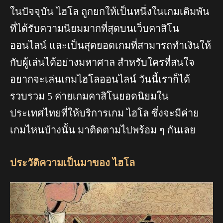
ในปัจจุบัน ไฮโล ถูกยกให้เป็นหนึ่งในเกมเดิมพัน
ที่ได้รับความนิยมมากที่สุดบนเว็บคาสิโน
ออนไลน์ และเป็นสุดยอดเกมที่สามารถทำเงินให้
กับผู้เล่นได้อย่างมหาศาล สำหรับใครที่สนใจ
อยากจะเล่นเกมไฮโลออนไลน์ วันนี้เราก็ได้
รวบรวม 5 ค่ายเกมคาสิโนยอดนิยมใน
ประเทศไทยที่ให้บริการเกม ไฮโล ซึ่งจะมีค่าย
เกมไหนบ้างนั้น มาติดตามไปพร้อม ๆ กันเลย
ประวัติความเป็นมาของ ไฮโล