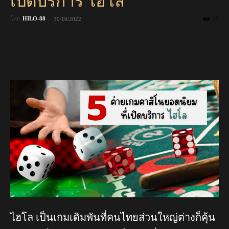
เปิดบริการ ไฮโล
โดย
HILO-88
-
11
30/10/2022
ไฮโล เป็นเกมเดิมพันที่คนไทยส่วนใหญ่ต่างก็คุ้น