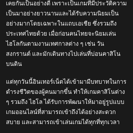
เคยกันเป็นอย่างดี เพราะเป็นเกมที่มีประวัติความ
เป็นมาอย่างยาวนานและได้รับความนิยมเป็น
อย่างมากโดยเฉพาะในแถบเอเชีย ซึ่งรวมถึง
ประเทศไทยด้วย เมื่อก่อนคนไทยจะนิยมเล่น
ไฮโลกันตามงานเทศกาลต่าง ๆ เช่น วัน
สงกรานต์ และมักเดินทางไปเล่นที่บ่อนคาสิโน
บนดิน
แต่ทุกวันนี้อินเทอร์เน็ตได้เข้ามามีบทบาทในการ
ดำรงชีวิตของผู้คนมากขึ้น ทำให้เกมคาสิโนต่าง
ๆ รวมถึง ไฮโล ได้รับการพัฒนาให้มาอยู่รูปแบบ
เกมออนไลน์ที่สามารถเข้าถึงได้อย่างสะดวก
สบาย และสามารถเข้าเล่นเกมได้ทุกที่ทุกเวลา