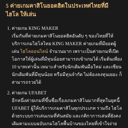
5 ค่ายเกมคาสิโนยอดฮิตในประเทศไทยที่มี
ไฮโล ให้เล่น
ค่ายเกม KING MAKER
เริ่มกันที่ค่ายเกมคาสิโนยอดฮิตอันดับ ๆ ของไทยที่ให้
บริการเกมไฮโลไทย KING MAKER ค่ายเกมที่มียอดผู้
เล่น
ไฮโลออนไลน์
จำนวนมาก เพราะเป็นค่ายเกมที่เปิด
โอกาสให้ผู้เล่นที่มีทุนน้อยสามารถเข้าเกมได้ เริ่มต้นเพียง
10 บาทเท่านั้น เหมาะสำหรับนักเดิมพันมือใหม่ และเซียน
นักเดิมพันที่มีทุนน้อย หรือมีทุนจำกัด ไม่ต้องลงทุนเยอะ ก็
สามารถรวยได้
ค่ายเกม UFABET
อีกหนึ่งค่ายเกมที่ขึ้นชื่อเรื่องเกมคาสิโนมากที่สุดในยุคนี้
UFABET ผู้ให้บริการเกมคาสิโนทุกประเภท รวมถึง ไฮโล
ด้วยระบบการเล่นเกมที่ทันสมัย และกติกาการเล่นที่ยังคง
เดิมตามแบบฉบับเกมไฮโลพื้นบ้านของไทยที่เข้าใจง่าย