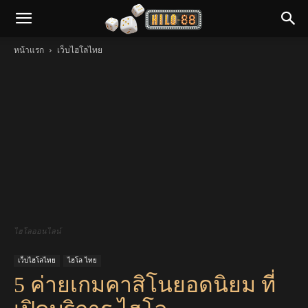
หน้าแรก
เว็บไฮโลไทย
ไฮโลออนไลน์
เว็บไฮโลไทย
ไฮโล ไทย
5 ค่ายเกมคาสิโนยอดนิยม ที่