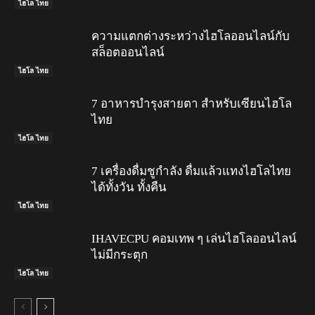
ไฮโล ไทย
ความแตกต่างระหว่างไฮโลออนไลน์กับ
สล็อตออนไลน์
ไฮโล ไทย
7 อาหารบำรุงสายตา สำหรับเซียนไฮโล
ไทย
ไฮโล ไทย
7 เครื่องดื่มชูกำลัง ดื่มแล้วแทงไฮโลไทย
ได้ทั้งวัน ทั้งคืน
ไฮโล ไทย
IHAVECPU คอมเทพ ๆ เล่นไฮโลออนไลน์
ไม่มีกระตุก
ไฮโล ไทย