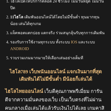
ไฮโลเปิดให้บริการตลอด 24 ชั่วโมง ไม่มีวันหยุด ไม่มีวัน
ปิด
11ไฮโล
เดิมพันออนไลน์ได้โดยไม่มีขั้นต่ำ ทุนมากทุน
น้อย เล่นได้ทุกเกม
แจ็คพอตแตกบ่อย แตกจริง ร่วมสนุกลุ้นรับทุกการเดิมพัน
รองรับการใช้งานทุกระบบ ทั้งระบบ
IOS
และระบบ
ANDROID
รวบรวมเกมมากมายให้เลือกเล่นอย่างเต็มที
ไฮโล789 เว็บพนันออนไลน์ แจกเงินมากที่สุด
เดิมพันได้ไม่มีขั้นต่ำ มีน้อยก็เล่นได้
ไฮโลไทยออนไลน์
เว็บดีคุณภาพพรีเมี่ยม การัน
ตีจากความมั่นคงของเว็บ เป็นเว็บตรงที่ไม่ผ่าน
คนกลางเมื่อเล่นได้แล้วรับเงินไปได้เลย เกมคาสิ