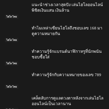
แนะนำช่วงเวลาสุดปัง เล่นไฮโลออนไลน์
พิชิตเงินแสน เงินล้าน
ไฮโล ไทย
ทำไมเหล่าเซียนไฮโลถึงชอบเลข 168 มา
ดูความหมายกัน
ไฮโล ไทย
ทำความรู้จักแบรนด์นาฬิกาหรูที่นักพนัน
ชอบซื้อใส่
ไฮโล ไทย
ทำความรู้จักกับความหมายของเลข 789
ไฮโล ไทย
เคล็ดลับการดูแลดวงตาหลังจากเล่นไฮโล
ออนไลน์เป็นเวลานาน