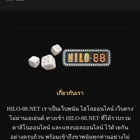
เกี่ยวกับเรา
HILO-88.NET เราเป็นเว็บพนัน ไฮโลออนไลน์ เว็บตรง
ไม่ผ่านเอเย่นต์ ทางเข้า HILO-88.NET ที่ได้รวบรวม
คาสิโนออนไลน์ และแทงบอลออนไลน์ ไว้ด้วยกัน
อย่างครบถ้วน พร้อมเข้าถึงขาพนันทุกท่านอย่างไม่