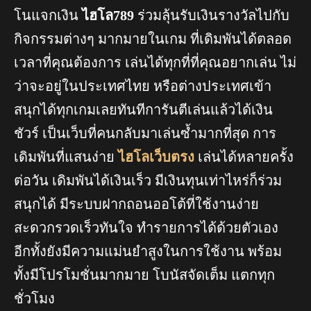
โนแจกเงิน
ไฮโล789
ร่วมลุ้นรับเงินรางวัลไปกับ
กิจกรรมต่างๆ มากมายในเกม ที่เดิมพันได้ตลอด
เวลาที่คุณต้องการ เล่นได้ทุกที่ที่คุณอยากเล่น ไม่
ว่าจะอยู่ในประเทศไทย หรือต่างประเทศเข้า
สนุกได้ทุกเกมเลยทันทีการันตีเล่นแล้วได้เงิน
ชัวร์ เป็นเว็บที่คนกลับมาเล่นซ้ำมากที่สุด การ
เดิมพันที่แสนง่าย
ไฮโลเว็บตรง
เล่นได้หลายครั้ง
ต่อวัน เดิมพันได้เงินเร็ว มีเงินทุนเท่าไหร่ก็ร่วม
สนุกได้ มีระบบฝากถอนออโต้ที่ใช้งานง่าย
สะดวกรวดเร็วทันใจ ทำรายการได้ด้วยตัวเอง
อีกทั้งยังมีความแม่นยำสูงในการใช้งาน พร้อม
ทั้งมีโปรโมชั่นมากมาย โบนัสจัดเต็ม แตกทุก
ชั่วโมง