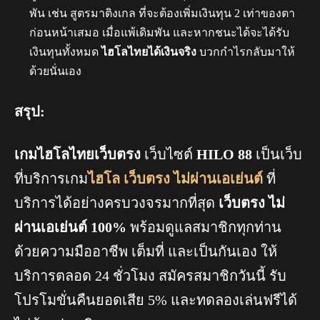
พัน เช่น สูตรมาติงเกล ที่จะต้องเพิ่มเงินทุน 2 เท่าของตา
ก่อนหน้าเสมอ เมื่อแพ้เดิมพัน และหากชนะได้จะได้รับ
เงินทุนทั้งหมด
ไฮโลไทยได้เงินจริง
บวกกำไรกลับมาให้
ด้วยนั่นเอง
สรุป:
เกมไฮโลไทยเว็บตรง
เว็บไซต์
HILO 88
เป็นเว็บ
ที่บริการเกม
ไฮโล เว็บตรง ไม่ผ่านเอเย่นต์
ที่
บริการได้อย่างครบวงจรมากที่สุด
เว็บตรง ไม่
ผ่านเอเย่นต์ 100%
พร้อมดูแลสมาชิกทุกท่าน
ด้วยความมืออาชีพ เต็มที่ และเป็นกันเอง ให้
บริการตลอด 24 ชั่วโมง สมัครสมาชิกวันนี้ รับ
โปรโมขั่นคืนยอดเสีย 5% และทดลองเล่นฟรีได้