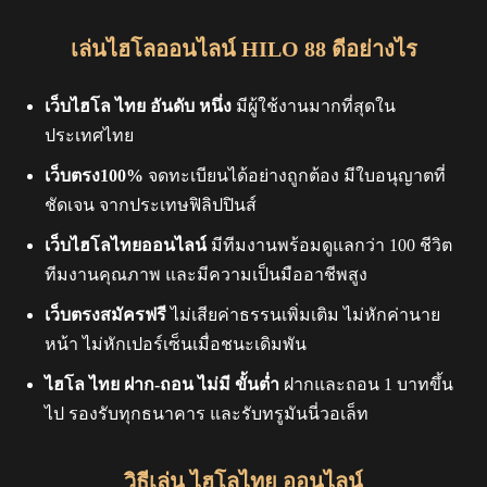
เล่นไฮโลออนไลน์ HILO 88 ดีอย่างไร
เว็บไฮโล ไทย อันดับ หนึ่ง
มีผู้ใช้งานมากที่สุดใน
ประเทศไทย
เว็บตรง
100%
จดทะเบียนได้อย่างถูกต้อง มีใบอนุญาตที่
ชัดเจน จากประเทษฟิลิปปินส์
เว็บไฮโลไทยออนไลน์
มีทีมงานพร้อมดูแลกว่า 100 ชีวิต
ทีมงานคุณภาพ และมีความเป็นมืออาชีพสูง
เว็บตรงสมัครฟรี
ไม่เสียค่าธรรนเพิ่มเติม ไม่หักค่านาย
หน้า ไม่หักเปอร์เซ็นเมื่อชนะเดิมพัน
ไฮโล ไทย ฝาก-ถอน ไม่มี ขั้นต่ำ
ฝากและถอน 1 บาทขึ้น
ไป รองรับทุกธนาคาร และรับทรูมันนี่วอเล็ท
วิธีเล่น ไฮโลไทย ออนไลน์