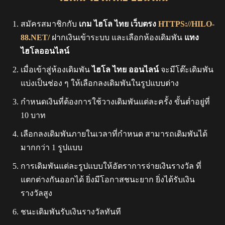
สมัครสมาชิกกับ
เกม ไฮโล ไทย เว็บตรง
HTTPS://HILO-
88.NET/
ฝากเงินเข้าระบบ และเลือกห้องเดิมพัน
แทง
ไฮโลออนไลน์
เมื่อเข้าสู่ห้องเดิมพัน
ไฮโล ไทย ออนไลน์
จะมีโต๊ะเดิมพัน
แบ่งเป็นช่อง ๆ ให้เลือกลงเดิมพันในรูปแบบต่าง
กำหนดเงินที่ต้องการใช้วางเดิมพันแต่ละครั้ง ขั้นต่ำอยู่ที่
10 บาท
เลือกลงเดิมพันภายในเวลาที่กำหนด สามารถเดิมพันได้
มากกว่า 1 รูปแบบ
การเดิมพันแต่ละรูปแบบให้อัตราการจ่ายเงินรางวัล ที่
แตกต่างกันออกได้ ยิ่งมีโอกาสชนะยาก ยิ่งได้รับเงิน
รางวัลสูง
ชนะเดิมพันรับเงินรางวัลทันที