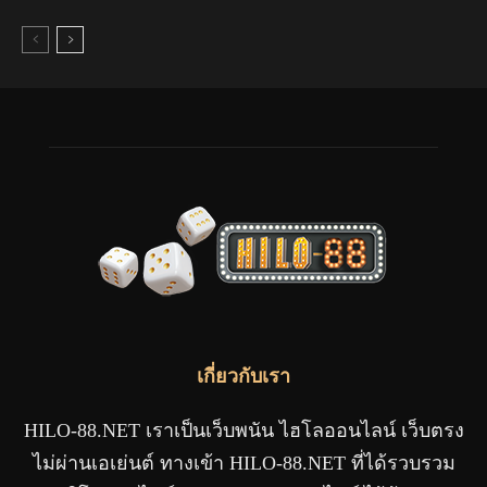
เกี่ยวกับเรา
HILO-88.NET เราเป็นเว็บพนัน ไฮโลออนไลน์ เว็บตรง
ไม่ผ่านเอเย่นต์ ทางเข้า HILO-88.NET ที่ได้รวบรวม