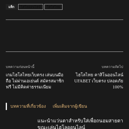
แท็ก
ไฮโลออนไลน์
ไฮโลไทย
บทความก่อนหน้านี้
บทความถัดไป
เกมไฮโลไทยเว็บตรง เล่นบนมือ
ไฮโลไทย คาสิโนออนไลน์
ถือ ไม่ผ่านเอเย่นต์ สมัครสมาชิก
UFABET เว็บตรง ปลอดภัย
ฟรี ไม่มีคิดค่าธรรมเนียม
100%
บทความที่เกี่ยวข้อง
เพิ่มเติมจากผู้เขียน
แนะนำแว่นตาสำหรับใส่เพื่อถนอมสายตา
ขณะเล่นไฮโลออนไลน์