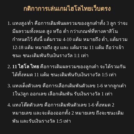
กติกาการเล่นเกมไฮโลไทยเว็บตรง
แทงสูง/ต่ำ คือการเดิมพันผลรวมของลูกเต๋าทั้ง 3 ลูก ว่าจะ
มีผลรวมทั้งหมด สูง หรือ ต่ำ กว่าเกณฑ์ที่ทางคาสิโน
กำหนดไว้ ดังนี้ แต้มรวม 4-10 แต้ม หมายถึง ต่ำ, แต้มรวม
12-18 แต้ม หมายถึง สูง และ แต้มรวม 11 แต้ม ถือว่าเจ้า
ชนะ ชนะเดิมพันรับเงินรางวัล 1:1 เท่า
11 ไฮโล ไทย
คือการเดิมผลรวมของลูกเต๋า จะได้รวมกัน
ได้ทั้งหมด 11 แต้ม ชนะเดิมพันรับเงินรางวัล 1:5 เท่า
แทงเต็งตัวเลข คือการเลือกเดิมพันตัวเลข 1-6 หากลูกเต๋า
1ใน3ลูก ออกเลข เลือกเดิมพัน รับเงินรางวัล 1 เท่า
แทงโต๊ดตัวเลข คือการเดิมพันตัวเลข 1-6 ทั้งหมด 2
หมายเลข และจะต้องออกทั้ง 2 หมายเลข ถึงจะชนะเดิม
พัน และรับเงินรางวัล 1:5 เท่า