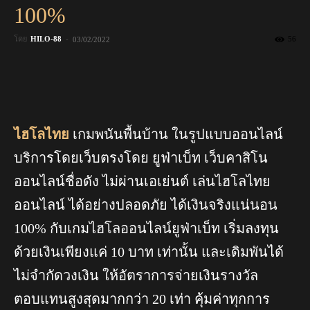
100%
โดย
HILO-88
-
56
03/02/2022
ไฮโลไทย
เกมพนันพื้นบ้าน ในรูปแบบออนไลน์
บริการโดยเว็บตรงโดย ยูฟ่าเบ็ท เว็บคาสิโน
ออนไลน์ชื่อดัง ไม่ผ่านเอเย่นต์ เล่นไฮโลไทย
ออนไลน์ ได้อย่างปลอดภัย ได้เงินจริงแน่นอน
100% กับเกมไฮโลออนไลน์ยูฟ่าเบ็ท เริ่มลงทุน
ด้วยเงินเพียงแค่ 10 บาท เท่านั้น และเดิมพันได้
ไม่จำกัดวงเงิน ให้อัตราการจ่ายเงินรางวัล
ตอบแทนสูงสุดมากกว่า 20 เท่า คุ้มค่าทุกการ