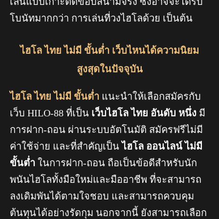
เล่นแบบเกาะติดขอบสนามจริง ซึ่งอาจจะได้รับ
โบนัทมากกว่า การเล่นที่วงไฮโลด้วย เป็นต้น
ไฮโล ไทย ไม่มี ขั้นต่ำ เว็บไหนได้ความนิยม
สูงสุดในปัจจุบัน
ไฮโล ไทย ไม่มี ขั้นต่ำ
แนะนำให้เลือกสมัครกับ
เว็บ HILO-88 ที่เป็น
เว็บไฮโล ไทย อันดับ หนึ่ง
มี
การฝาก-ถอน ผ่านระบบอัตโนมัติ สมัครฟรีไม่มี
ค่าใช้จ่าย และที่สำคัญเป็น
ไฮโล ออนไลน์ ไม่มี
ขั้นต่ำ
ในการฝาก-ถอน ถือเป็นข้อดีสำหรับนัก
พนันไฮโลทั้งมือใหม่และมืออาชีพ ที่จะสามารถ
ลงเดิมพันได้ตามใจชอบ และสามารถควบคุม
ต้นทุนได้อย่างรัดกุม นอกจากนี้ ยังสามารถเลือก