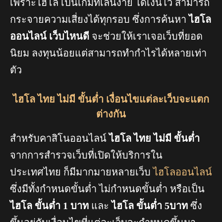
เพราะไฮโล เป็นเกมที่เล่นง่าย ได้เงินไว สามารถ
กระจายความเสี่ยงได้ทุกรอบ ซึ่งการค้นหา
ไฮโล
ออนไลน์ เว็บไหนดี
จะช่วยให้เราเจอเว็บที่ยอด
นิยม ลงทุนน้อยแต่สามารถทำกำไรได้หลายเท่า
ตัว
ไฮโล ไทย ไม่มี ขั้นต่ำ เงื่อนไขแต่ละเว็บจะแตก
ต่างกัน
สำหรับคาสิโนออนไลน์
ไฮโล ไทย ไม่มี ขั้นต่ำ
จากการสำรวจเว็บที่เปิดให้บริการใน
ประเทศไทย ก็มีมากมายหลายเว็บ
ไฮโลออนไลน์
ซึ่งมีทั้งกำหนดขั้นต่ำ ไม่กำหนดขั้นต่ำ หรือเป็น
ไฮโล ขั้นต่ำ 1 บาท
และ
ไฮโล ขั้นต่ำ 5บาท
ซึ่ง