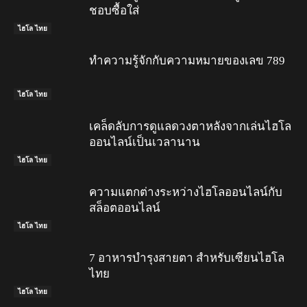
ชอบซื้อใส่
ไฮโล ไทย
ทำความรู้จักกับความหมายของเลข 789
ไฮโล ไทย
เคล็ดลับการดูแลดวงตาหลังจากเล่นไฮโล
ออนไลน์เป็นเวลานาน
ไฮโล ไทย
ความแตกต่างระหว่างไฮโลออนไลน์กับ
สล็อตออนไลน์
ไฮโล ไทย
7 อาหารบำรุงสายตา สำหรับเซียนไฮโล
ไทย
ไฮโล ไทย