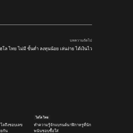
บทความถัดไป
ฮโล ไทย ไม่มี ขั้นต่ำ ลงทุนน้อย เล่นง่าย ได้เงินไว
ไฮโล ไทย
ฮโลถึงชอบเลข
ทำความรู้จักแบรนด์นาฬิกาหรูที่นัก
ยกัน
พนันชอบซื้อใส่