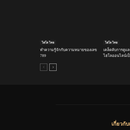
ไฮโล ไทย
ไฮโล ไทย
ทำความรู้จักกับความหมายของเลข
เคล็ดลับการดูแ
789
ไฮโลออนไลน์เป
เกี่ยวกั