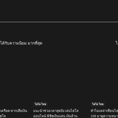
ได้รับความนิยม มากที่สุด
ไ
ไฮโล ไทย
ไฮโล ไทย
เครียด หากเสียเงิน
แนะนำช่วงเวลาสุดปัง เล่นไฮโล
ทำไมเหล่าเซียนไ
ไฮโล
ออนไลน์ พิชิตเงินแสน เงินล้าน
168 มาดูความหมา