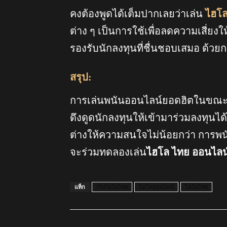
คงต้องพูดได้เต็มปากเลยว่าเล่น
ไฮโ
ต่าง ๆ เป็นการใช้เพื่อลดความเสี่ยง
รองรับนักลงทุนที่ชื่นชอบเสมอ ด้วยกต
สรุป:
การเล่นพนันออนไลน์ยอดฮิตในขณะนี้ 
ดึงดูดนักลงทุนให้เข้ามาร่วมลงทุนได
ต่างให้ความสนใจไม่น้อยกว่า การพน
จะร่วมทดลองเล่น
ไฮโล ไทย ออนไลน์
แท็ก
เว็บไฮโลไทย
ไฮโลออนไลน์
ไฮโลไทย