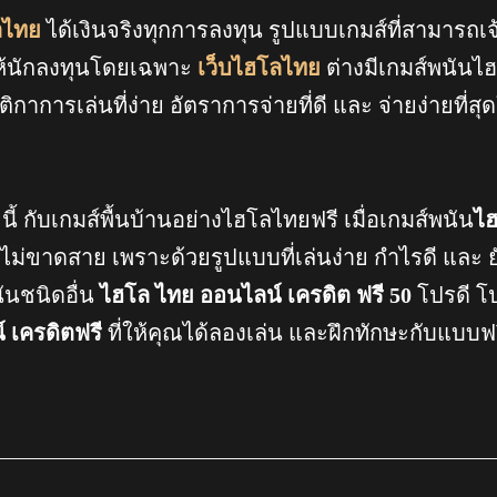
ลไทย
ได้เงินจริงทุกการลงทุน รูปแบบเกมส์ที่สามารถเ
ให้นักลงทุนโดยเฉพาะ
เว็บไฮโลไทย
ต่างมีเกมส์พนันไ
ิกาการเล่นที่ง่าย อัตราการจ่ายที่ดี และ จ่ายง่ายที
กับเกมส์พื้นบ้านอย่างไฮโลไทยฟรี เมื่อเกมส์พนัน
ไฮ
้ไม่ขาดสาย เพราะด้วยรูปแบบที่เล่นง่าย กำไรดี และ ย
ันชนิดอื่น
ไฮโล ไทย ออนไลน์ เครดิต ฟรี 50
โปรดี โป
 เครดิตฟรี
ที่ให้คุณได้ลองเล่น และฝึกทักษะกับแบบฟร