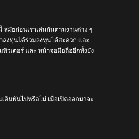
ส์นี้ สมัยก่อนเราเล่นกันตามงานต่าง ๆ
นักลงทุนได้ร่วมลงทุนได้สะดวก และ
มพิวเตอร์ และ หน้าจอมือถืออีกทั้งยัง
อนเดิมพันไปหรือไม่ เมื่อเปิดออกมาจะ