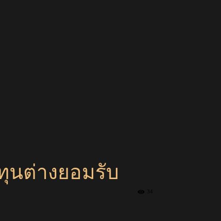
งทุนต่างยอมรับ
34