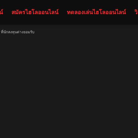
์
สมัครไฮโลออนไลน์
ทดลองเล่นไฮโลออนไลน์
ว
 ที่นักลงทุนต่างยอมรับ