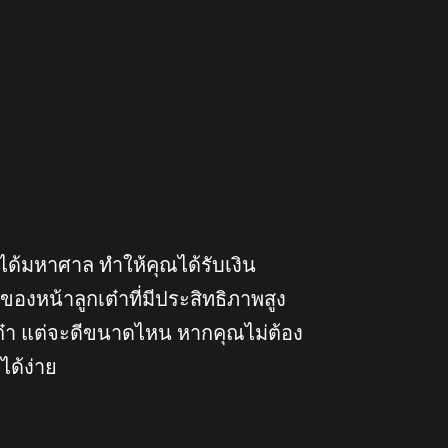
ได้มหาศาล ทำให้คุณได้รับเงิน
งหน้าลูกเต๋าที่มีประสิทธิภาพสูง
ต๋า แต่จะดีขนาดไหน หากคุณไม่ต้อง
ได้ง่าย