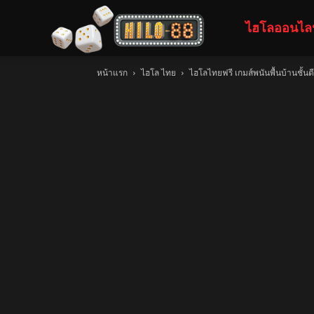
ไฮโล
ไฮโลออนไลน
หน้าแรก
ไฮโล ไทย
ไฮโลไทยฟรี เกมส์พนันพื้นบ้านชั้นดี
ไทย
ไฮโล
พื้น
บ้าน
ได้