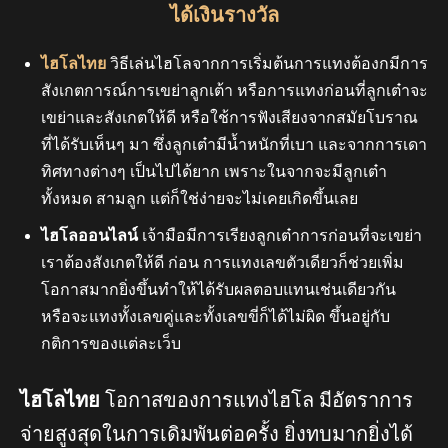
ได้เงินรางวัล
ไฮโลไทย
วิธีเล่นไฮโลจากการเริ่มต้นการแทงต้องกมีการ
สังเกตการณ์การเขย่าลูกเต้า หรือการแทงก่อนที่ลูกเต๋าจะ
เขย่าและสังเกตให้ดี หรือใช้การฟังเสียงจากสมัยโบราณ
ที่ได้รับเห็นๆ มา ซึ่งลูกเต๋ามีน้ำหนักที่เบา และจากการเดา
ทิศทางต่างๆ เป็นไปได้ยาก เพราะในจากจะมีลูกเต๋า
ทั้งหมด สามลูก แต่ก็ใช่ง่ายจะไม่เคยเกิดขึ้นเลย
ไฮโลออนไลน์
เจ้ามือมีการเรียงลูกเต๋าการก่อนที่จะเขย่า
เราต้องสังเกตให้ดี ก่อน การแทงเลขตัวเดียวก็ช่วยเพิ่ม
โอกาสมากยิ่งขึ้นทำให้ได้รับผลตอบแทนเช่นเดียวกัน
หรือจะแทงทั้งเลขคู่และทั้งเลขขี่ก็ได้ไม่ผิด ขึ้นอยู่กับ
กติการของแต่ละเว็บ
ไฮโลไทย
โอกาสของการแทงไฮโล มีอัตราการ
จ่ายสูงสุดในการเดิมพันต่อครั้ง ยิ่งทบมากยิ่งได้