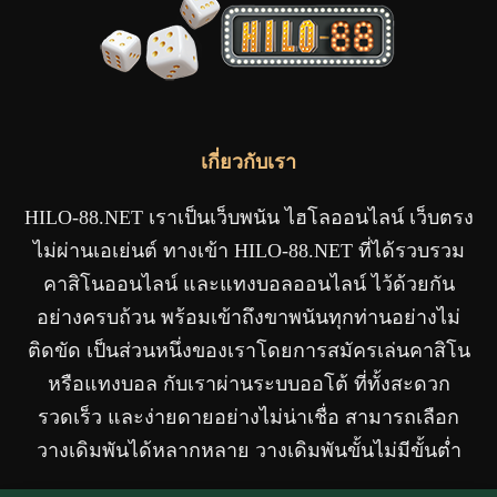
เกี่ยวกับเรา
HILO-88.NET เราเป็นเว็บพนัน ไฮโลออนไลน์ เว็บตรง
ไม่ผ่านเอเย่นต์ ทางเข้า HILO-88.NET ที่ได้รวบรวม
คาสิโนออนไลน์ และแทงบอลออนไลน์ ไว้ด้วยกัน
อย่างครบถ้วน พร้อมเข้าถึงขาพนันทุกท่านอย่างไม่
ติดขัด เป็นส่วนหนึ่งของเราโดยการสมัครเล่นคาสิโน
หรือแทงบอล กับเราผ่านระบบออโต้ ที่ทั้งสะดวก
รวดเร็ว และง่ายดายอย่างไม่น่าเชื่อ สามารถเลือก
วางเดิมพันได้หลากหลาย วางเดิมพันขั้นไม่มีขั้นต่ำ