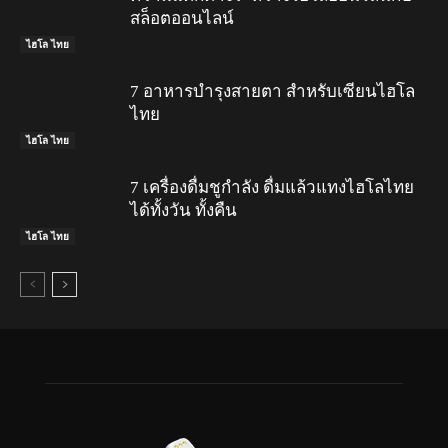
สล็อตออนไลน์
ไฮโล ไทย
7 อาหารบำรุงสายตา สำหรับเซียนไฮโล
ไทย
ไฮโล ไทย
7 เครื่องดื่มชูกำลัง ดื่มแล้วแทงไฮโลไทย
ได้ทั้งวัน ทั้งคืน
ไฮโล ไทย