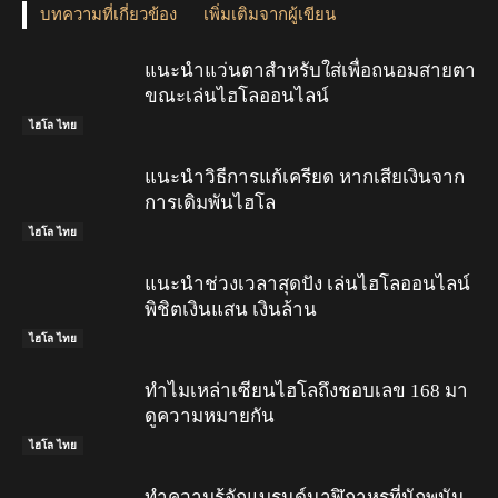
บทความที่เกี่ยวข้อง
เพิ่มเติมจากผู้เขียน
แนะนำแว่นตาสำหรับใส่เพื่อถนอมสายตา
ขณะเล่นไฮโลออนไลน์
ไฮโล ไทย
แนะนำวิธีการแก้เครียด หากเสียเงินจาก
การเดิมพันไฮโล
ไฮโล ไทย
แนะนำช่วงเวลาสุดปัง เล่นไฮโลออนไลน์
พิชิตเงินแสน เงินล้าน
ไฮโล ไทย
ทำไมเหล่าเซียนไฮโลถึงชอบเลข 168 มา
ดูความหมายกัน
ไฮโล ไทย
ทำความรู้จักแบรนด์นาฬิกาหรูที่นักพนัน