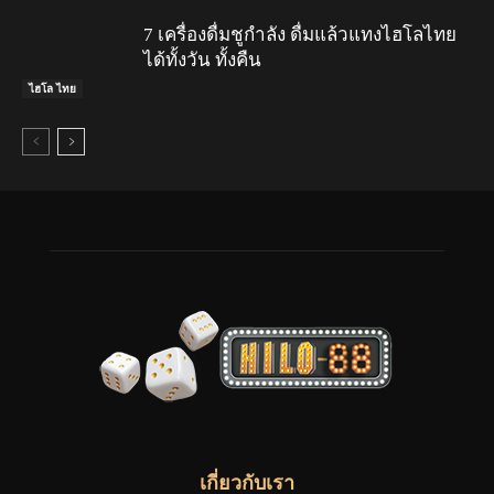
7 เครื่องดื่มชูกำลัง ดื่มแล้วแทงไฮโลไทย
ได้ทั้งวัน ทั้งคืน
ไฮโล ไทย
เกี่ยวกับเรา