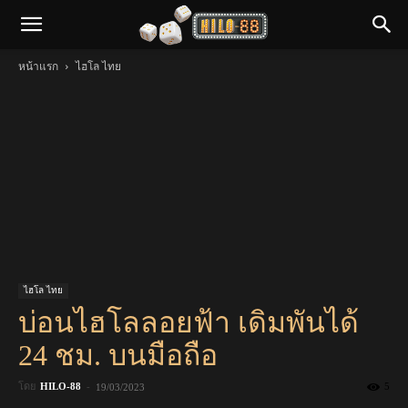
หน้าแรก
ไฮโล ไทย
ไฮโล ไทย
บ่อนไฮโลลอยฟ้า เดิมพันได้
24 ชม. บนมือถือ
โดย
HILO-88
-
5
19/03/2023