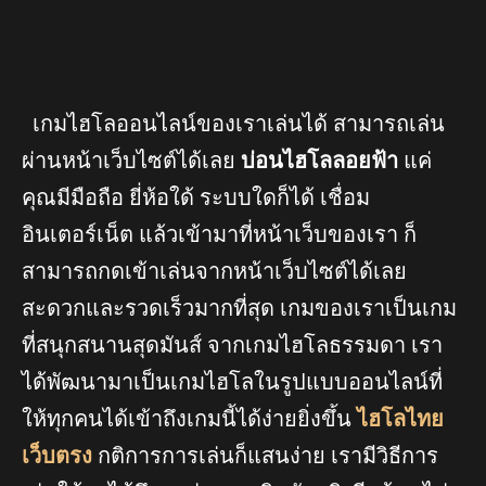
เกมไฮโลออนไลน์ของเราเล่นได้ สามารถเล่น
ผ่านหน้าเว็บไซต์ได้เลย
บ่อนไฮโลลอยฟ้า
แค่
คุณมีมือถือ ยี่ห้อใด้ ระบบใดก็ได้ เชื่อม
อินเตอร์เน็ต แล้วเข้ามาที่หน้าเว็บของเรา ก็
สามารถกดเข้าเล่นจากหน้าเว็บไซต์ได้เลย
สะดวกและรวดเร็วมากที่สุด เกมของเราเป็นเกม
ที่สนุกสนานสุดมันส์ จากเกมไฮโลธรรมดา เรา
ได้พัฒนามาเป็นเกมไฮโลในรูปแบบออนไลน์ที่
ให้ทุกคนได้เข้าถึงเกมนี้ได้ง่ายยิ่งขึ้น
ไฮโลไทย
เว็บตรง
กติการการเล่นก็แสนง่าย เรามีวิธีการ