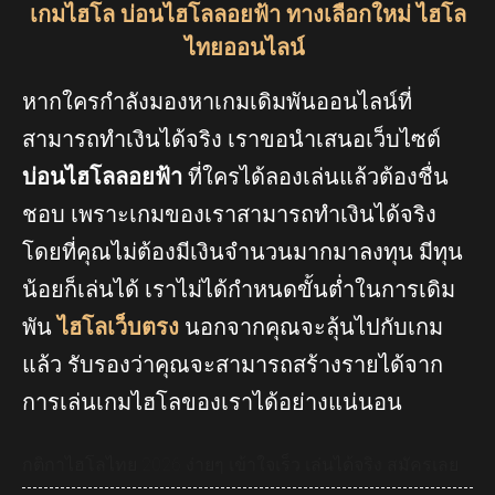
เกมไฮโล บ่อนไฮโลลอยฟ้า ทางเลือกใหม่ ไฮโล
ไทยออนไลน์
หากใครกำลังมองหาเกมเดิมพันออนไลน์ที่
สามารถทำเงินได้จริง เราขอนำเสนอเว็บไซต์
บ่อนไฮโลลอยฟ้า
ที่ใครได้ลองเล่นแล้วต้องชื่น
ชอบ เพราะเกมของเราสามารถทำเงินได้จริง
โดยที่คุณไม่ต้องมีเงินจำนวนมากมาลงทุน มีทุน
น้อยก็เล่นได้ เราไม่ได้กำหนดขั้นต่ำในการเดิม
พัน
ไฮโลเว็บตรง
นอกจากคุณจะลุ้นไปกับเกม
แล้ว รับรองว่าคุณจะสามารถสร้างรายได้จาก
การเล่นเกมไฮโลของเราได้อย่างแน่นอน
กติกาไฮโลไทย 2026 ง่ายๆ เข้าใจเร็ว เล่นได้จริง สมัครเลย