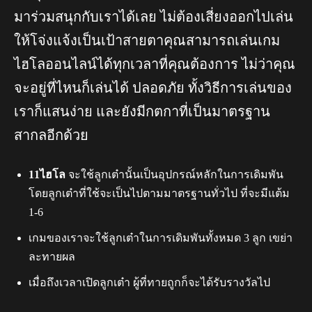
มาร่วมสนุกกับเราได้เลย ไม่ต้องเสี่ยงออกไปเล่น
ให้โจ่งแจ้งเป็นเป้าสายตาคุณสามารถเล่นเกม
ไฮโลออนไลน์ได้ทุกเวลาที่คุณต้องการ ไม่ว่าคุณ
จะอยู่ที่ไหนก็เล่นได้ ปลอดภัย ทั้งวิธีการเล่นของ
เราก็แสนง่าย และยังมีกตกาที่เป็นมาตรฐาน
สากลอีกด้วย
11ไฮโล
จะใช้ลูกเต๋านั้นเป็นอุปกรณ์หลักในการเดิมพัน
โดยลูกเต๋าที่ใช้จะเป็นไปตามมาตรฐานทั่วไป ที่จะมีแต้ม
1-6
เกมของเราจะใช้ลูกเต๋าในการเดิมพันทั้งหมด 3 ลูก เขย่า
ละทายผล
เมื่อถึงเวลาเปิดลูกเต๋า ผู้ที่ทายถูกก็จะได้รับรางวัลไป