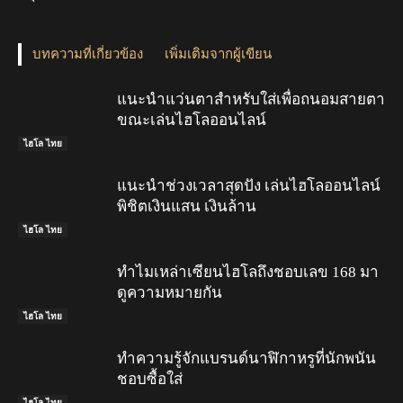
บทความที่เกี่ยวข้อง
เพิ่มเติมจากผู้เขียน
แนะนำแว่นตาสำหรับใส่เพื่อถนอมสายตา
ขณะเล่นไฮโลออนไลน์
ไฮโล ไทย
แนะนำช่วงเวลาสุดปัง เล่นไฮโลออนไลน์
พิชิตเงินแสน เงินล้าน
ไฮโล ไทย
ทำไมเหล่าเซียนไฮโลถึงชอบเลข 168 มา
ดูความหมายกัน
ไฮโล ไทย
ทำความรู้จักแบรนด์นาฬิกาหรูที่นักพนัน
ชอบซื้อใส่
ไฮโล ไทย