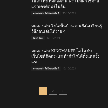
ไฮโลไทย ทดลองเล่น ฟรี ไม่มีค่าใช้จ่าย
แจกเครดิตฟรีไม่อั้น
30/10/2021
ทดลองเล่น ไฮโลออนไลน์
ทดลองเล่น ไฮโลพื้นบ้าน เล่นยังไง เรียนรู้
วิธีก่อนเล่นได้ง่าย ๆ
12/10/2021
ไฮโล ไทย
ทดลองเล่น KINGMAKER ไฮโล กับ
เว็บไซต์ติดกระแส ทำกำไรได้ตั้งแต่ครั้ง
แรก
12/10/2021
ทดลองเล่น ไฮโลออนไลน์
1
2