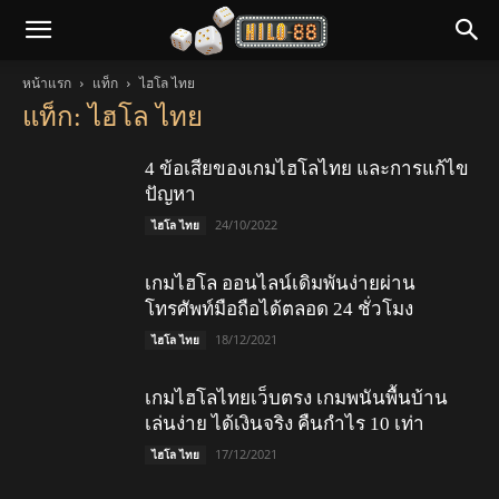
หน้าแรก
แท็ก
ไฮโล ไทย
แท็ก: ไฮโล ไทย
4 ข้อเสียของเกมไฮโลไทย และการแก้ไข
ปัญหา
24/10/2022
ไฮโล ไทย
เกมไฮโล ออนไลน์เดิมพันง่ายผ่าน
โทรศัพท์มือถือได้ตลอด 24 ชั่วโมง
18/12/2021
ไฮโล ไทย
เกมไฮโลไทยเว็บตรง เกมพนันพื้นบ้าน
เล่นง่าย ได้เงินจริง คืนกำไร 10 เท่า
17/12/2021
ไฮโล ไทย