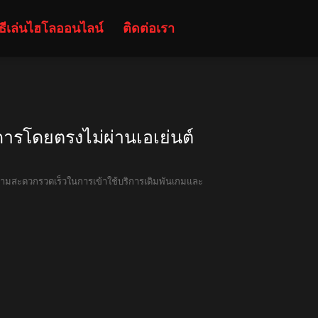
ิธีเล่นไฮโลออนไลน์
ติดต่อเรา
ิการโดยตรงไม่ผ่านเอเย่นต์
ความสะดวกรวดเร็วในการเข้าใช้บริการเดิมพันเกมและ