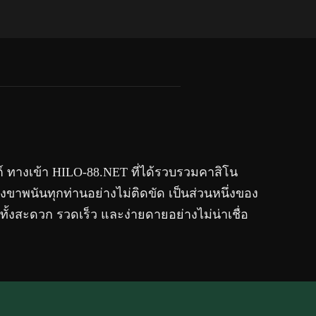
ต์ ทางเข้า HILO-88.NET ที่ได้รวบรวมคาสิโน
ขาพนันทุกท่านอย่างไม่ติดขัด เป็นส่วนหนึ่งของ
้งสะดวก รวดเร็ว และง่ายดายอย่างไม่น่าเชื่อ