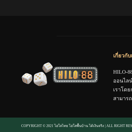
เงิน
จริง
เกี่ยวกั
HILO-88
ออนไลน์
เราโดยก
สามารถเ
COPYRIGHT © 2021 ไฮโลไทย ไฮโลพื้นบ้าน ได้เงินจริง | ALL RIGHT RE