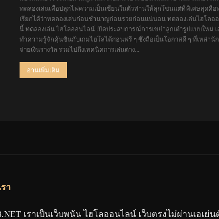
ทดลองเล่นเพื่อปลุกไฟความเป็นเซียนในตัวท่านให้ลุกโชนแต่ที่พิเศษสุดคือท
เรียกได้ว่าทดลองเล่นก่อนชำนาญก่อนรวยก่อนแน่นอน ทดลองเล่นไฮโลออน
นี้ ทดลองเล่น ไฮโลออนไลน์ เปิดประสบการณ์การเขย่าลูกเต๋ารูปแบบใหม่ เ
ทำความรู้จักคุ้นชินกับเกมไฮโลได้ก่อนฟรี ๆ ซึ่งถือเป็นโอกาสดี ๆ ที่เหล่า
จ่ายเงินรางวัล รวมไปถึงเทคนิคการเล่นต่าง...
อ่านเพิ่มเติม
บเรา
.NET เราเป็นเว็บพนัน ไฮโลออนไลน์ เว็บตรงไม่ผ่านเอเย่น