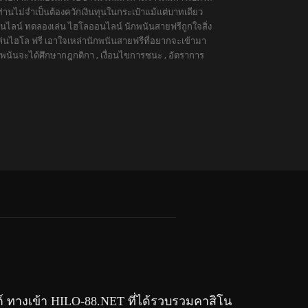
่านไม่จำเป็นต้องควักเงินทุนในกระเป๋าแม้แต่บาทเดียว
ไลน์ ทดลองเล่น ไฮโลออนไลน์ นักพนันสายฟรีถูกใจสิ่ง
ล่นไฮโล ฟรี เอาใจเหล่านักพนันสายฟรีที่อยากจะเข้ามา
นักพนันจะได้ศึกษากฎกติกา , เงื่อนไขการชนะ , อัตราการ
ต์ ทางเข้า HILO-88.NET ที่ได้รวบรวมคาสิโน