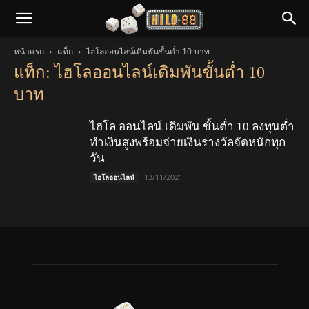
หน้าแรก
แท็ก
ไฮโลออนไลน์เดิมพันขั้นต่ำ 10 บาท
แท็ก: ไฮโลออนไลน์เดิมพันขั้นต่ำ 10
บาท
ไฮโล ออนไลน์ เดิมพัน ขั้นต่ำ 10 ลงทุนต่ำ
ทำเงินสูงพร้อมจ่ายเงินรางวัลจัดหนักทุก
วัน
13/11/2021
ไฮโลออนไลน์