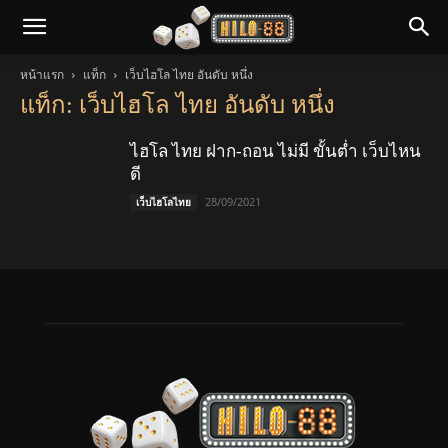
หน้าแรก
แท็ก
เว็บไฮโล ไทย อันดับ หนึ่ง
แท็ก: เว็บไฮโล ไทย อันดับ หนึ่ง
ไฮโล ไทย ฝาก-ถอน ไม่มี ขั้นต่ำ เว็บไหน
ดี
28/09/2021
เว็บไฮโลไทย