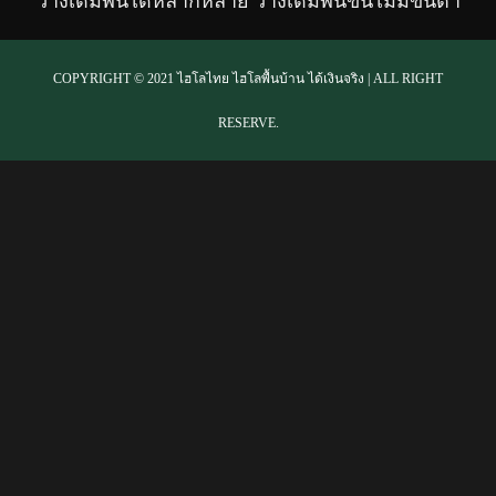
วางเดิมพันได้หลากหลาย วางเดิมพันขั้นไม่มีขั้นต่ำ
COPYRIGHT © 2021 ไฮโลไทย ไฮโลพื้นบ้าน ได้เงินจริง | ALL RIGHT
RESERVE.