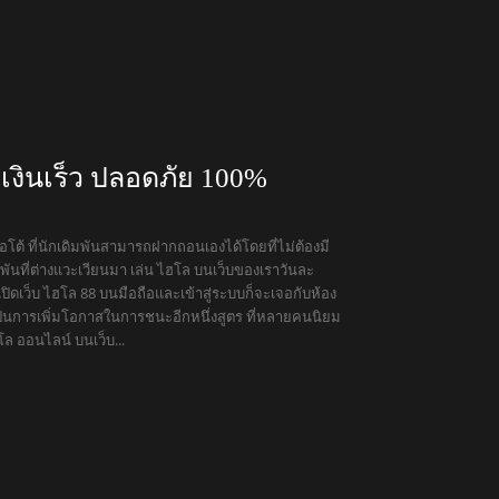
้เงินเร็ว ปลอดภัย 100%
อโต้ ที่นักเดิมพันสามารถฝากถอนเองได้โดยที่ไม่ต้องมี
พันที่ต่างแวะเวียนมา เล่น ไฮโล บนเว็บของเราวันละ
ยงเปิดเว็บ ไฮโล 88 บนมือถือและเข้าสู่ระบบก็จะเจอกับห้อง
อเป็นการเพิ่มโอกาสในการชนะอีกหนึ่งสูตร ที่หลายคนนิยม
ฮโล ออนไลน์ บนเว็บ...