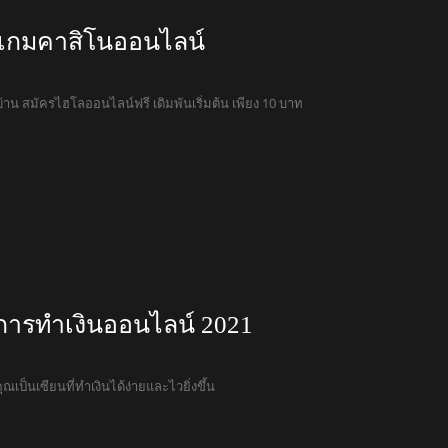
ต์เกมคาสิโนออนไลน์
 สมัครไฮโลออนไลน์ฟรี เดิมพันเริ่มต้น เพียง 10 บาท
ิตการทำเงินออนไลน์ 2021
คุณเป็นเซียนที่ทำเงินได้ง่ายและไวยิ่งขึ้น