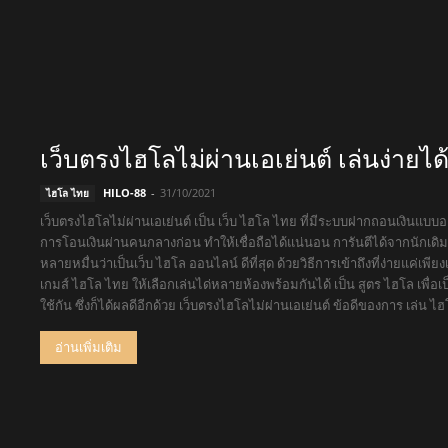
เว็บตรงไฮโลไม่ผ่านเอเย่นต์ เล่นง่ายได
HILO-88
-
31/10/2021
ไฮโล ไทย
เว็บตรงไฮโลไม่ผ่านเอเย่นต์ เป็น เว็บ ไฮโล ไทย ที่มีระบบฝากถอนเงินแบบอ
การโอนเงินผ่านคนกลางก่อน ทำให้เชื่อถือได้แน่นอน การันตีได้จากนักเดิม
หลายหมื่นว่าเป็นเว็บ ไฮโล ออนไลน์ ดีที่สุด ด้วยวิธีการเข้าถึงที่ง่ายแค่เพี
เกมส์ ไฮโล ไทย ให้เลือกเล่นได่หลายห้องพร้อมกันได้ เป็น สูตร ไฮโล เพื่
ใช้กัน ซึ่งก็ได้ผลดีอีกด้วย เว็บตรงไฮโลไม่ผ่านเอเย่นต์ ข้อดีของการ เล่น ไ
อ่านเพิ่มเติม