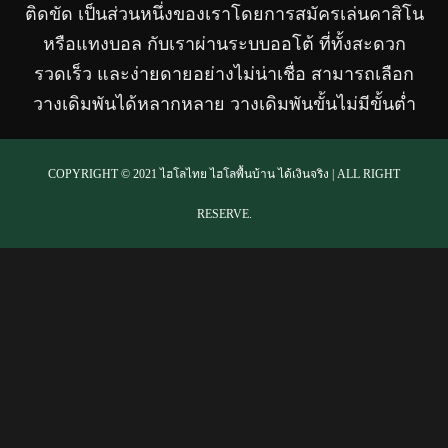
ติดขัด เป็นส่วนหนึ่งของเราโดยการสมัครเล่นคาสิโน
หรือแทงบอล กับเราผ่านระบบออโต้ ที่ทั้งสะดวก
รวดเร็ว และง่ายดายอย่างไม่น่าเชื่อ สามารถเลือก
วางเดิมพันได้หลากหลาย วางเดิมพันขั้นไม่มีขั้นต่ำ
COPYRIGHT © 2021 ไฮโลไทย ไฮโลพื้นบ้าน ได้เงินจริง | ALL RIGHT
RESERVE.