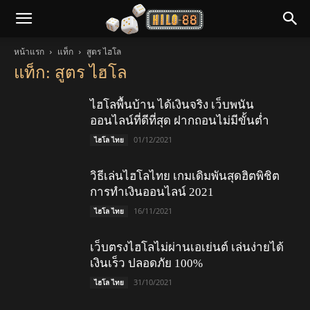
หน้าแรก
แท็ก
สูตร ไฮโล
แท็ก: สูตร ไฮโล
ไฮโลพื้นบ้าน ได้เงินจริง เว็บพนัน
ออนไลน์ที่ดีที่สุด ฝากถอนไม่มีขั้นต่ำ
01/12/2021
ไฮโล ไทย
วิธีเล่นไฮโลไทย เกมเดิมพันสุดฮิตพิชิต
การทำเงินออนไลน์ 2021
16/11/2021
ไฮโล ไทย
เว็บตรงไฮโลไม่ผ่านเอเย่นต์ เล่นง่ายได้
เงินเร็ว ปลอดภัย 100%
31/10/2021
ไฮโล ไทย