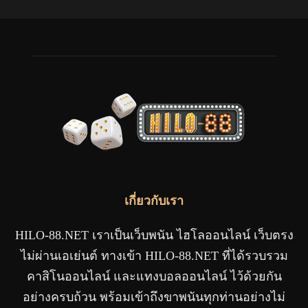
เกี่ยวกับเรา
HILO-88.NET เราเป็นเว็บพนัน ไฮโลออนไลน์ เว็บตรง
ไม่ผ่านเอเย่นต์ ทางเข้า HILO-88.NET ที่ได้รวบรวม
คาสิโนออนไลน์ และแทงบอลออนไลน์ ไว้ด้วยกัน
อย่างครบถ้วน พร้อมเข้าถึงขาพนันทุกท่านอย่างไม่