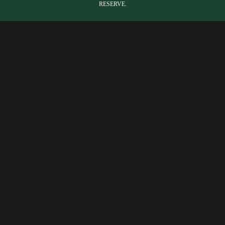
RESERVE.