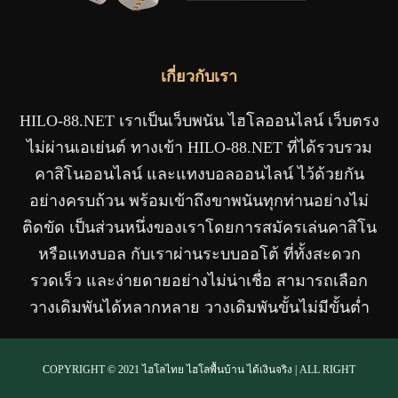
เกี่ยวกับเรา
HILO-88.NET เราเป็นเว็บพนัน ไฮโลออนไลน์ เว็บตรง
ไม่ผ่านเอเย่นต์ ทางเข้า HILO-88.NET ที่ได้รวบรวม
คาสิโนออนไลน์ และแทงบอลออนไลน์ ไว้ด้วยกัน
อย่างครบถ้วน พร้อมเข้าถึงขาพนันทุกท่านอย่างไม่
ติดขัด เป็นส่วนหนึ่งของเราโดยการสมัครเล่นคาสิโน
หรือแทงบอล กับเราผ่านระบบออโต้ ที่ทั้งสะดวก
รวดเร็ว และง่ายดายอย่างไม่น่าเชื่อ สามารถเลือก
วางเดิมพันได้หลากหลาย วางเดิมพันขั้นไม่มีขั้นต่ำ
COPYRIGHT © 2021 ไฮโลไทย ไฮโลพื้นบ้าน ได้เงินจริง | ALL RIGHT