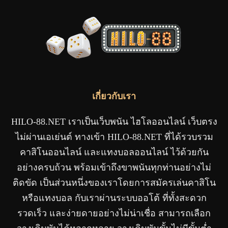
เกี่ยวกับเรา
HILO-88.NET เราเป็นเว็บพนัน ไฮโลออนไลน์ เว็บตรง
ไม่ผ่านเอเย่นต์ ทางเข้า HILO-88.NET ที่ได้รวบรวม
คาสิโนออนไลน์ และแทงบอลออนไลน์ ไว้ด้วยกัน
อย่างครบถ้วน พร้อมเข้าถึงขาพนันทุกท่านอย่างไม่
ติดขัด เป็นส่วนหนึ่งของเราโดยการสมัครเล่นคาสิโน
หรือแทงบอล กับเราผ่านระบบออโต้ ที่ทั้งสะดวก
รวดเร็ว และง่ายดายอย่างไม่น่าเชื่อ สามารถเลือก