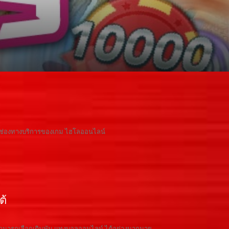
นึ่งช่องทางบริการของเกม ไฮโลออนไลน์
ต้
่สามารถเลือกเดิมพัน แทงบอลออนไลน์ ได้อย่างมากมาย