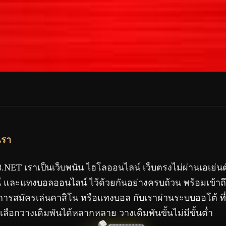
บเรา
.NET เราเป็นเว็บพนัน ไฮโลออนไลน์ เว็บตรงไม่ผ่านเอเย่น
 และแทงบอลออนไลน์ ไว้ด้วยกันอย่างครบถ้วน พร้อมเข้าถึง
ารสมัครเล่นคาสิโน หรือแทงบอล กับเราผ่านระบบออโต้ ที่ทั
ลือกวางเดิมพันได้หลากหลาย วางเดิมพันขั้นไม่มีขั้นต่ำ