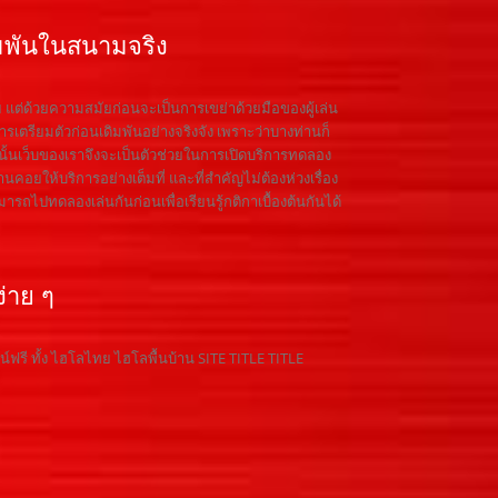
ิมพันในสนามจริง
 แต่ด้วยความสมัยก่อนจะเป็นการเขย่าด้วยมือของผู้เล่น
การเตรียมตัวก่อนเดิมพันอย่างจริงจัง เพราะว่าบางท่านก็
นั้นเว็บของเราจึงจะเป็นตัวช่วยในการเปิดบริการทดลอง
คอยให้บริการอย่างเต็มที่ และที่สำคัญไม่ต้องห่วงเรื่อง
มารถไปทดลองเล่นกันก่อนเพื่อเรียนรู้กติกาเบื้องต้นกันได้
ง่าย ๆ
ฟรี ทั้ง ไฮโลไทย ไฮโลพื้นบ้าน SITE TITLE TITLE