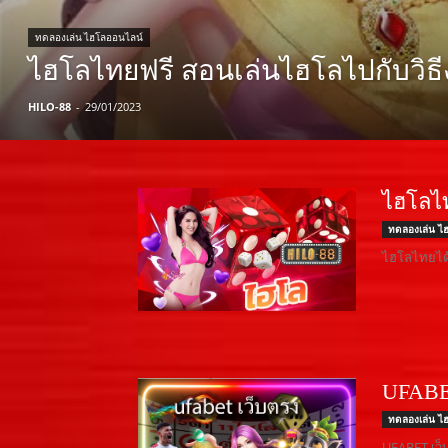
ทดลองเล่น ไฮโลออนไลน์
ไฮโลไทยฟรี สอนเล่นไฮโลไปกับวิธี
เงิน
HILO-88
-
29/01/2023
จริง
ไฮโลไท
ทดลองเล่น ไ
ไฮโลไทยได้เ
UFABET
ทดลองเล่น ไ
UFABET เว็