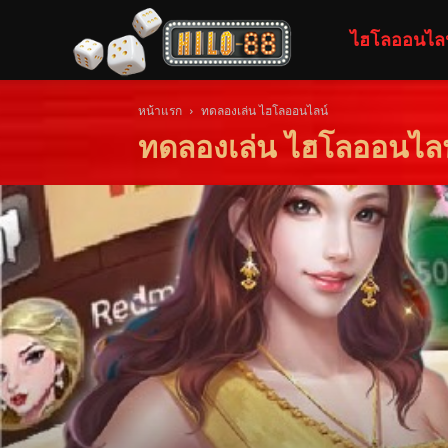
ไฮโล
ไฮโลออนไลน
หน้าแรก
ทดลองเล่น ไฮโลออนไลน์
ไทย
ทดลองเล่น ไฮโลออนไลน
ไฮโล
พื้น
บ้าน
ได้