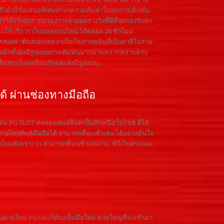
ยังมีข้อเสนอพิเศษต่างๆความคุ้มค่าในทุกการเดินพัน
จริงอัตราต่อรองการจ่ายผลรางวัลที่ดีที่สุดรองรับทุก
ารถใช้บริการ เว็บบอลออนไลน์ ได้ตลอด 24 ชั่วโมง
 แทงบอล ต้องบอกเลยว่าเป็นเว็บการพนันที่เป็นคาสิโนราย
ี่สุดอีกทั้งยังมีรูปแบบการเดิมพันมากมายหลากหลายครบ
ื่นชอบไม่เหมือนกันและยังมีรูปแบบ...
ด้ ผ่านช่องทางมือถือ
น PG SLOT ทดลองเล่นสล็อต เป็นอีกหนึ่งเว็บไซต์ ที่ได้
งโทรศัพท์มือถือได้ สามารถที่จะเข้าเล่น ได้อย่างมั่นใจ
บแท้เพราะว่า สามารถที่จะเข้าเล่นง่าย พีจีเว็บตรง และ
นค่ายใหม่ PG และก็ต้องเป็นมือใหม่ ส่วนใหญ่ที่จะเข้ามา