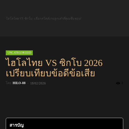
ไฮโลไทย VS ซิกโบ: เลือกสไตล์เกมลูกเต๋าที่คุณชื่นชอบ!
UNCATEGORIZED
ไฮโลไทย VS ซิกโบ 2026
เปรียบเทียบข้อดีข้อเสีย
โดย
HILO-88
-
2
18/02/2026
สารบัญ