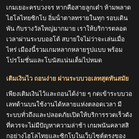
เกมเยอะครบวงจร หากคือสายลูกเต๋า ห้ามพลาด
ไฮโลไทยซิกโบ อิ่มน้ําตาลทรายในทุก รอบเดิน
พัน กับรางวัลใหญ่มากมาย เราให้บริการตลอด
เวลาผ่านระบบออโต้ สบายใจไม่ว่าจะเล่นเมื่อ
ไหร่ เมืองนี้รวมเกมหลากหลายรูปแบบ พร้อม
โปรโมชั่นและโบนัสแน่นเต็มไปหมด
เติมเงินไว ถอนง่าย ผ่านระบบวอเลทสุดทันสมัย
เพียงเติมเงินไว้และถอนได้ง่าย ๆ กดเข้าระบบวอ
เลทด้านบนใช้งานได้หลายแห่งตลอดเวลา มี
ระบบทั่วถึงและปลอดภัยเปิดให้บริการรวดเร็วดัง
ที่ควรจะไม่มีปัญหาความล่าช้า เกมพนันคลาสสิ
กอย่างไฮโลไทยและซิกโบในเว็บไซต์ตรงของ