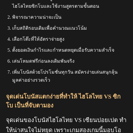
ไฮโลไทยซิกโบและใช้งานสูตรตามขั้นตอน
พิจารณาความน่าจะเป็น
เก็บสถิติรอบเดิมเพื่อคํานวณแนวโน้ม
เลือกโต๊ะที่ให้อัตราจ่ายสูง
ตั้งยอดเงินกําไรและกําหนดหยุดเมื่อรับความสําเร็จ
เล่นโหมดฟรีก่อนลงเดิมพันจริง
เพิ่มโบนัสด้วยโปรโมชั่นทุกวัน สมัครง่ายเล่นสนุกลุ้น
มูลค่าอย่างรวดเร็ว
จุดเด่นโบนัสแตกง่ายที่ทำให้ ไฮโลไทย VS ซิก
โบ เป็นที่จับตามอง
จุดเด่นของโบนัสไฮโลไทย VS เซียนปอยเปต ทํา
ให้น่าสนใจไม่หยุด เพราะเกมสองเกมนี้มอบโอ