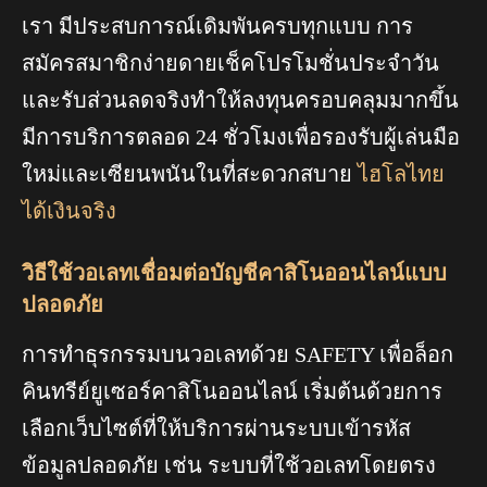
เรา มีประสบการณ์เดิมพันครบทุกแบบ การ
สมัครสมาชิกง่ายดายเช็คโปรโมชั่นประจําวัน
และรับส่วนลดจริงทําให้ลงทุนครอบคลุมมากขึ้น
มีการบริการตลอด 24 ชั่วโมงเพื่อรองรับผู้เล่นมือ
ใหม่และเซียนพนันในที่สะดวกสบาย
ไฮโลไทย
ได้เงินจริง
วิธีใช้วอเลทเชื่อมต่อบัญชีคาสิโนออนไลน์แบบ
ปลอดภัย
การทําธุรกรรมบนวอเลทด้วย SAFETY เพื่อล็อก
คินทรีย์ยูเซอร์คาสิโนออนไลน์ เริ่มต้นด้วยการ
เลือกเว็บไซต์ที่ให้บริการผ่านระบบเข้ารหัส
ข้อมูลปลอดภัย เช่น ระบบที่ใช้วอเลทโดยตรง