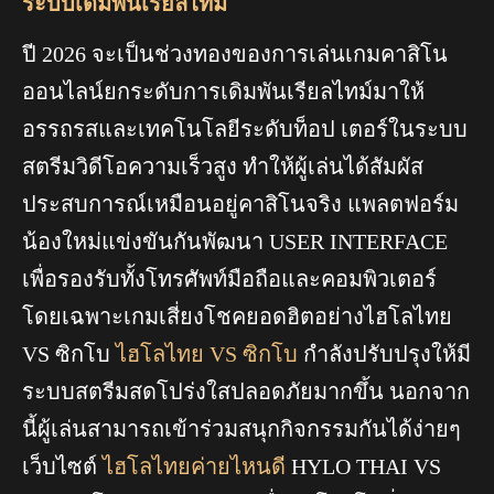
ระบบเดิมพันเรียลไทม์
ปี 2026 จะเป็นช่วงทองของการเล่นเกมคาสิโน
ออนไลน์ยกระดับการเดิมพันเรียลไทม์มาให้
อรรถรสและเทคโนโลยีระดับท็อป เตอร์ในระบบ
สตรีมวิดีโอความเร็วสูง ทําให้ผู้เล่นได้สัมผัส
ประสบการณ์เหมือนอยู่คาสิโนจริง แพลตฟอร์ม
น้องใหม่แข่งขันกันพัฒนา USER INTERFACE
เพื่อรองรับทั้งโทรศัพท์มือถือและคอมพิวเตอร์
โดยเฉพาะเกมเสี่ยงโชคยอดฮิตอย่างไฮโลไทย
VS ซิกโบ
ไฮโลไทย VS ซิกโบ
กําลังปรับปรุงให้มี
ระบบสตรีมสดโปร่งใสปลอดภัยมากขึ้น นอกจาก
นี้ผู้เล่นสามารถเข้าร่วมสนุกกิจกรรมกันได้ง่ายๆ
เว็บไซต์
ไฮโลไทยค่ายไหนดี
HYLO THAI VS