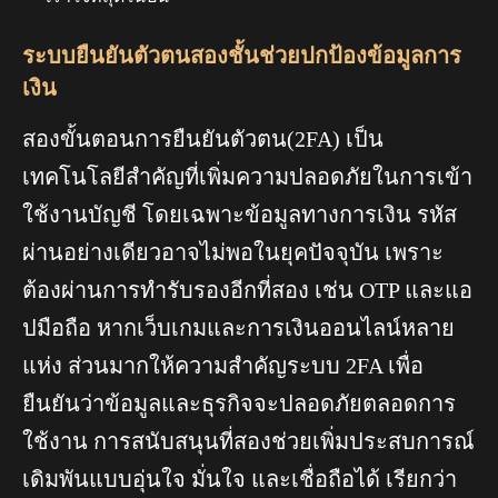
ระบบยืนยันตัวตนสองชั้นช่วยปกป้องข้อมูลการ
เงิน
สองขั้นตอนการยืนยันตัวตน(2FA) เป็น
เทคโนโลยีสําคัญที่เพิ่มความปลอดภัยในการเข้า
ใช้งานบัญชี โดยเฉพาะข้อมูลทางการเงิน รหัส
ผ่านอย่างเดียวอาจไม่พอในยุคปัจจุบัน เพราะ
ต้องผ่านการทํารับรองอีกที่สอง เช่น OTP และแอ
ปมือถือ หากเว็บเกมและการเงินออนไลน์หลาย
แห่ง ส่วนมากให้ความสําคัญระบบ 2FA เพื่อ
ยืนยันว่าข้อมูลและธุรกิจจะปลอดภัยตลอดการ
ใช้งาน การสนับสนุนที่สองช่วยเพิ่มประสบการณ์
เดิมพันแบบอุ่นใจ มั่นใจ และเชื่อถือได้ เรียกว่า