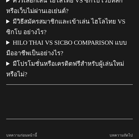
ควรเลือกเล่น ไฮโลไทย VS ซิกโบ เว็บหลัก
หรือเว็บไม่ผ่านเอเย่นต์?
มีวิธีสมัครสมาชิกและเข้าเล่น ไฮโลไทย VS
ซิกโบ อย่างไร?
HILO THAI VS SICBO COMPARISON แบบ
มืออาชีพเป็นอย่างไร?
มีโปรโมชั่นหรือเครดิตฟรีสำหรับผู้เล่นใหม่
หรือไม่?
บทความก่อนหน้านี้
บทความถัดไป