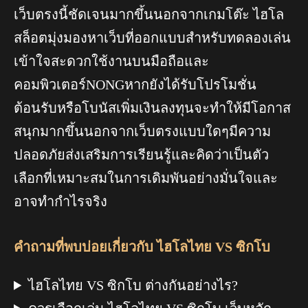
เว็บตรงนี้ชัดเจนมากขึ้นนอกจากเกมโต๊ะ ไฮโล
สล็อตมุ่งมองหาเว็บที่ออกแบบสําหรับทดลองเล่น
เข้าใจสะดวกใช้งานบนมือถือและ
คอมพิวเตอร์NONGหากยังได้รับโปรโมชั่น
ต้อนรับหรือโบนัสเพิ่มเงินลงทุนจะทําให้มีโอกาส
สนุกมากขึ้นนอกจากเว็บตรงแบบใดๆมีความ
ปลอดภัยส่งเสริมการเรียนรู้และคิดว่าเป็นตัว
เลือกที่เหมาะสมในการเดิมพันอย่างมั่นใจและ
อาจทํากําไรจริง
คำถามที่พบบ่อยเกี่ยวกับ ไฮโลไทย VS ซิกโบ
ไฮโลไทย VS ซิกโบ ต่างกันอย่างไร?