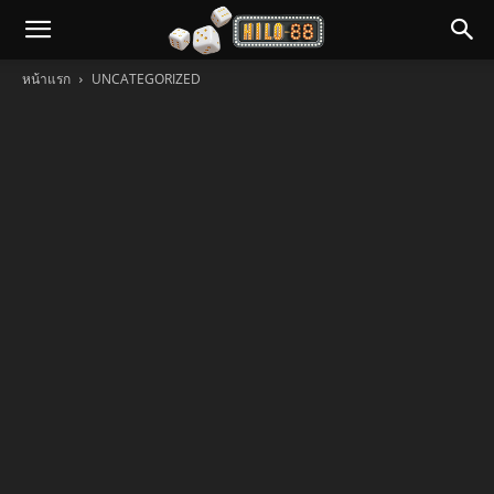
หน้าแรก
UNCATEGORIZED