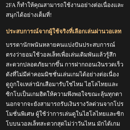
2FA ก็ทําให้คุณสามารถใช้งานอย่างต่อเนื่องและ
สนุกได้อย่างเต็มที่!
ประสบการณ์จากผู้ใช้จริงที่เลือกเล่นผ่านวอเลท
บรรดานักพนันหลายคนแบ่งปันประสบการณ์
ตรงว่ายอมใช้วอลเล็ทเพื่อเล่นเดิมพันแล้วรู้สึก
สะดวกปลอดภัยมากขึ้น การฝากถอนเงินรวดเร็ว
ดังที่ไม่มีค่าคอมมิชชั่นเล่นเกมได้อย่างต่อเนื่อง
ดูถูกใจเหล่านักเสือมารับใช่ไหม ไฮโลไทยและ
ซิกโบเป็นเกมฮิตให้ความพึงพอใจขณะลุ้นทุกตา
นอกจากจะยังสามารถรับเงินรางวัลด่วนจากโปร
โมชั่นพิเศษ ผู้ใช้ว่าการเล่นดูในไฮโลไทยและซิก
โบบนวอลเล็ทสะดวกสุดไม่ว่าวันไหน มักได้เกม