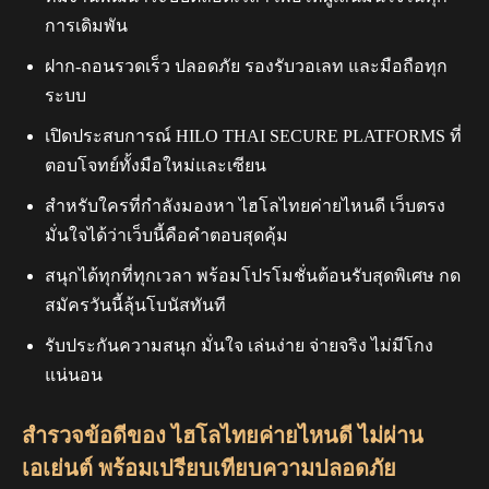
การเดิมพัน
ฝาก-ถอนรวดเร็ว ปลอดภัย รองรับวอเลท และมือถือทุก
ระบบ
เปิดประสบการณ์ HILO THAI SECURE PLATFORMS ที่
ตอบโจทย์ทั้งมือใหม่และเซียน
สำหรับใครที่กำลังมองหา ไฮโลไทยค่ายไหนดี เว็บตรง
มั่นใจได้ว่าเว็บนี้คือคำตอบสุดคุ้ม
สนุกได้ทุกที่ทุกเวลา พร้อมโปรโมชั่นต้อนรับสุดพิเศษ กด
สมัครวันนี้ลุ้นโบนัสทันที
รับประกันความสนุก มั่นใจ เล่นง่าย จ่ายจริง ไม่มีโกง
แน่นอน
สำรวจข้อดีของ ไฮโลไทยค่ายไหนดี ไม่ผ่าน
เอเย่นต์ พร้อมเปรียบเทียบความปลอดภัย