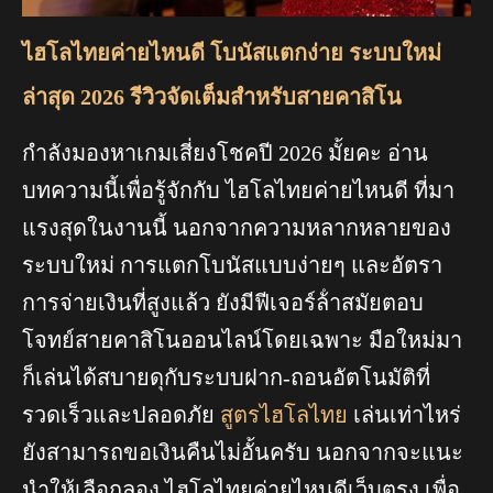
ไฮโลไทยค่ายไหนดี โบนัสแตกง่าย ระบบใหม่
ล่าสุด 2026 รีวิวจัดเต็มสำหรับสายคาสิโน
กําลังมองหาเกมเสี่ยงโชคปี 2026 มั้ยคะ อ่าน
บทความนี้เพื่อรู้จักกับ ไฮโลไทยค่ายไหนดี ที่มา
แรงสุดในงานนี้ นอกจากความหลากหลายของ
ระบบใหม่ การแตกโบนัสแบบง่ายๆ และอัตรา
การจ่ายเงินที่สูงแล้ว ยังมีฟีเจอร์ล้ําสมัยตอบ
โจทย์สายคาสิโนออนไลน์โดยเฉพาะ มือใหม่มา
ก็เล่นได้สบายดุกับระบบฝาก-ถอนอัตโนมัติที่
รวดเร็วและปลอดภัย
สูตรไฮโลไทย
เล่นเท่าไหร่
ยังสามารถขอเงินคืนไม่อั้นครับ นอกจากจะแนะ
นําให้เลือกลอง ไฮโลไทยค่ายไหนดีเว็บตรง เพื่อ