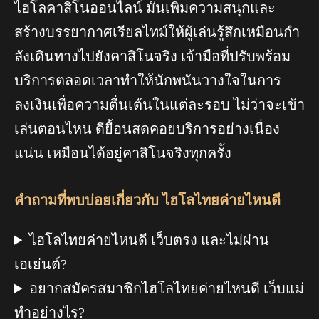
ไฮโลคาสิโนออนไลน์ มันเพิ่มความสนุกและ
สร้างบรรยากาศเรียลไทม์ให้ผู้เล่นรู้สึกเหมือนกํา
ลังเดินทางไปยังคาสิโนจริง เจ้ามือที่ปรับพร้อม
บริการตลอดเวลาทําให้นักพนันวางใจในการ
ลงเงินเพื่อความตื่นเต้นในแต่ละรอบ ไม่ว่าจะเข้า
เล่นตอนไหน ดียื้อนสดคอยบริการอย่างเนื่อง
แน่น เหมือนได้อยู่คาสิโนจริงทุกครั้ง
คำถามที่พบบ่อยเกี่ยวกับ ไฮโลไทยค่ายไหนดี
ไฮโลไทยค่ายไหนดี เว็บตรง และไม่ผ่าน
เอเย่นต์?
อยากสมัครสมาชิกไฮโลไทยค่ายไหนดี เว็บแม่
ทำอย่างไร?