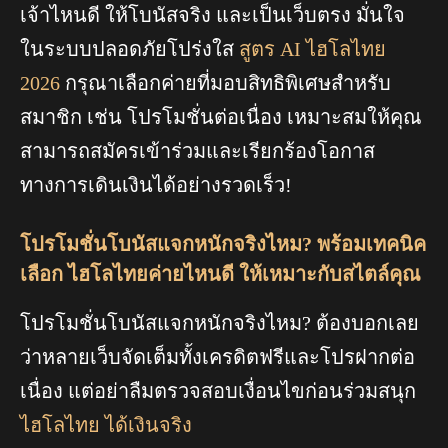
เจ้าไหนดี ให้โบนัสจริง และเป็นเว็บตรง มั่นใจ
ในระบบปลอดภัยโปร่งใส
สูตร AI ไฮโลไทย
2026
กรุณาเลือกค่ายที่มอบสิทธิพิเศษสําหรับ
สมาชิก เช่น โปรโมชั่นต่อเนื่อง เหมาะสมให้คุณ
สามารถสมัครเข้าร่วมและเรียกร้องโอกาส
ทางการเดินเงินได้อย่างรวดเร็ว!
โปรโมชั่นโบนัสแจกหนักจริงไหม? พร้อมเทคนิค
เลือก ไฮโลไทยค่ายไหนดี ให้เหมาะกับสไตล์คุณ
โปรโมชั่นโบนัสแจกหนักจริงไหม? ต้องบอกเลย
ว่าหลายเว็บจัดเต็มทั้งเครดิตฟรีและโปรฝากต่อ
เนื่อง แต่อย่าลืมตรวจสอบเงื่อนไขก่อนร่วมสนุก
ไฮโลไทย ได้เงินจริง