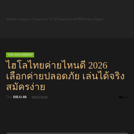
สัมผัสความสนุก! กำลังมองหา ไฮโลไทยค่ายไหนดี ที่นี่มีคำตอบให้คุณ!
UNCATEGORIZED
ไฮโลไทยค่ายไหนดี 2026
เลือกค่ายปลอดภัย เล่นได้จริง
สมัครง่าย
โดย
HILO-88
-
61
18/02/2026