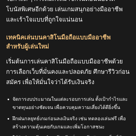
โบนัสพิเศษอีกด้วย เล่นเกมสนุกอย่างมืออาชีพ
และเร้าใจแบบที่ถูกใจแน่นอน
เทคนิคเล่นบนคาสิโนมือถือแบบมืออาชีพ
สำหรับผู้เล่นใหม่
เริ่มต้นการเล่นคาสิโนมือถือแบบมืออาชีพด้วย
การเลือกเว็บที่มั่นคงและปลอดภัย ศึกษารีวิวก่อน
สมัคร เพื่อให้มั่นใจว่าได้รับเงินจริง
จัดการงบประมาณในแต่ละรอบการเล่น ตั้งเป้ากำไรและ
ขาดทุนอย่างชัดเจน เพื่อควบคุมความเสี่ยงได้ดียิ่งขึ้น
ฝึกฝนกลยุทธ์เกมก่อนลงเงินจริง เช่น ทดลองเล่นฟรี เพื่อ
สร้างความคุ้นเคยกับเกมและเพิ่มโอกาสชนะ