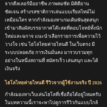
จากดีลเลอร์มืออาชีพ ภาพคมชัด มิติดียาน
ชัดเจน สร้างรสชาติการเล่นแบบเรียลไทม์ไม่
เหมือนใคร หากกําลังมองหาเกมเดิมพันสุดสนุก
เข้ามาสัมผัสบรรยากาศโต๊ะสดที่ตอบโจทย์ทั้งนัก
ใหม่และฉกาจ แนะนําเลือกรายการเพื่อความไว้
วางใจ เช่น ไฮโลไทยค่ายไหนดี ในเว็บตรง มี
ระบบปลอดภัย การเงินมั่นคง มารวบรวมทุก
อย่างในหนึ่งสถานที่ สมัครเร็ว เล่นสนุก และได้
เงินจริง
ไฮโลไทยค่ายไหนดี รีวิวจากผู้ใช้งานจริง ปี 2026
กําลังมองหาเว็บเล่นไฮโลที่เชื่อถือได้อยู่ไหมครับ
ในบทความนี้เราจะพาไปดูการรีวิวกันแบบใกล้