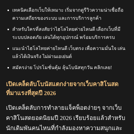
เทคนิคเลือกเว็บให้เหมาะ เริ่มจากดูรีวิวความน่าเชื่อถือ
ความเสถียรของระบบ และการบริการลูกค้า
สำหรับใครที่สงสัยว่าไฮโลไทยค่ายไหนดี เลือกเว็บที่มี
ระบบปลอดภัย เล่นได้ทุกอุปกรณ์ พร้อมบริการครบ
แนะนำไฮโลไทยค่ายไหนดี เว็บตรง เพื่อความมั่นใจ เล่น
แล้วได้เงินจริง ไม่ผ่านเอเย่นต์
สมัครง่าย โปรโมชั่นคุ้ม ลุ้นโบนัสทุกวัน คลิกเลย!
เปิดเคล็ดลับโบนัสแตกง่ายจากเว็บคาสิโนสด
ที่มาแรงที่สุดปี 2026
เปิดเคล็ดลับการทําลายแจ็คพ็อตง่ายๆ จากเว็บ
คาสิโนสดยอดนิยมปี 2026 เรียบร้อยแล้วสําหรับ
นักเดิมพันคนไหนที่กําลังมองหาความสนุกและ