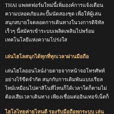
THAI แพลตฟอร์มใหม่นี้เพิ่มองค์การแจ้งเตือน
ความปลอดภัยและปั๊มนัดสองชุด เพื่อให้ผู้เล่น
สนุกสบายใจตลอดการเดินทางในวงการดิจิทัล
เร็วๆ นี้สมัครเข้าระบบเพลิดเพลินไปพร้อม
เทคโนโลยีแห่งความโปร่งใส
เล่นไฮโลสนุกได้ทุกที่ทุกเวลาผ่านมือถือ
เล่นไฮโลออนไลน์ง่ายดายจากหน้าจอโทรศัพท์
อย่างไร้ขีดจํากัด สนุกกับการเดิมพันแบบเรียล
ไทม์เหมือนไปคาสิโนที่ไหนก็ได้เวลาใดก็ตามไม่
ต้องเสียเวลาเดินทาง เพียงเชื่อมต่ออินเทอร์เน็ตก็
ไฮโลไทยค่ายไหนดี รองรับมือถือทุกระบบ เล่น