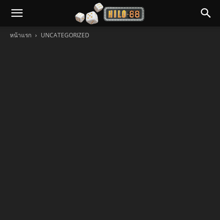
หน้าแรก
UNCATEGORIZED