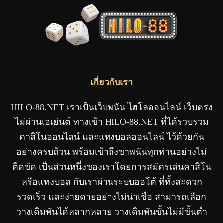
เกี่ยวกับเรา
HILO-88.NET เราเป็นเว็บพนัน ไฮโลออนไลน์ เว็บตรง
ไม่ผ่านเอเย่นต์ ทางเข้า HILO-88.NET ที่ได้รวบรวม
คาสิโนออนไลน์ และแทงบอลออนไลน์ ไว้ด้วยกัน
อย่างครบถ้วน พร้อมเข้าถึงขาพนันทุกท่านอย่างไม่
ติดขัด เป็นส่วนหนึ่งของเราโดยการสมัครเล่นคาสิโน
หรือแทงบอล กับเราผ่านระบบออโต้ ที่ทั้งสะดวก
รวดเร็ว และง่ายดายอย่างไม่น่าเชื่อ สามารถเลือก
วางเดิมพันได้หลากหลาย วางเดิมพันขั้นไม่มีขั้นต่ำ