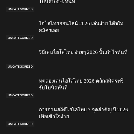
โบนัส100% ทันที
UNCATEGORIZED
ไฮโลไทยออนไลน์ 2026 เล่นง่าย ได้จริง
สมัครเลย
UNCATEGORIZED
วิธีเล่นไฮโลไทย ง่ายๆ 2026 ปั้นกำไรทันที
UNCATEGORIZED
ทดลองเล่นไฮโลไทย 2026 คลิกสมัครฟรี
รับโบนัสทันที
UNCATEGORIZED
การอ่านสถิติไฮโลไทย 7 จุดสำคัญ ปี 2026
เพื่อเข้าใจง่าย
UNCATEGORIZED