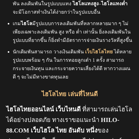
พัน ลงเดิมพันในรูปแบบแทง
ไฮโลแทงสูง
–
ไฮโลแทงต่ำ
จะมีโอกาสทำเงินได้ง่ายกว่าในรูปแบบอื่น
เกม
ไฮโล
มีรูปแบบการลงเดิมพันที่หลากหลายมาก ๆ ไม่
เพียงเฉพาะลงเดิมพัน สูง หรือ ต่ำ เท่านั้น ยิ่งลงเดิมพันใน
รูปแบบที่ยากขึ้น ก็ยิ่งทำมีอัตราการจ่ายเงินรางวัลที่สูงขึ้น
นักเดิมพันสามารถ วางเงินเดิมพัน
เว็บไฮโลไทย
ได้หลาย
รูปแบบพร้อม ๆ กัน ในการทอยลูกเต๋า 1 ครั้ง สามารถ
กระจายเงินทุน และกระจายความเสี่ยงได้ดี หากวางแผน
ดี ๆ จะไม่มีทางขาดทุนเลย
ไฮโลไทย
เล่นที่ไหนดี
ไฮโลไทยออนไลน์ เว็บไหนดี
ที่สามารถเล่นไฮโล
ได้อย่างปลอดภัย ทางเราขอแนะนำ
HILO-
88.COM
เว็บไฮโล ไทย อันดับ หนึ่ง
ของ