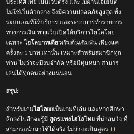
ประเทศไทย เป็นเว็บตรง และไม่ผ่านเอเย่นต์
ไม่ใช่เว็บตัวกลาง จึงมีความปลอดภัยสูงสุด ทั้ง
ระบบเกมที่ให้บริการ และระบบการทำรายการ
ทางการเงิน ทางเว็บเปิดให้บริการไฮโลโดย
เฉพาะ
ไฮโลบาทเดียว
เริ่มต้นเดิมพัน เพียงแค่
ครั้งละ 1 บาท เท่านั้น เหมาะสำหรับสมาชิกทุก
ท่าน ไม่ว่าจะมีงบจำกัด หรือมีทุนหนา สามาร
เล่นได้ทุกคนอย่างแน่นอน
สรุป:
สำหรับเกม
ไฮโล88
เป็นเกมที่เล่น และหากศึกษา
ลึกลงไปอีกจะรู้มี
สูตรแทงไฮโลไทย
ที่น่าสนใจ ที่
สามารถนำมาใช้ได้จริง ไม่ว่าจะเป็นสูตร
11