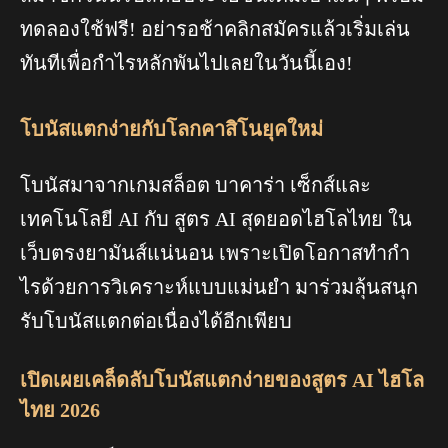
ทดลองใช้ฟรี! อย่ารอช้าคลิกสมัครแล้วเริ่มเล่น
ทันทีเพื่อกําไรหลักพันไปเลยในวันนี้เอง!
โบนัสแตกง่ายกับโลกคาสิโนยุคใหม่
โบนัสมาจากเกมสล็อต บาคาร่า เซ็กส์และ
เทคโนโลยี AI กับ สูตร AI สุดยอดไฮโลไทย ใน
เว็บตรงยามันส์แน่นอน เพราะเปิดโอกาสทํากํา
ไรด้วยการวิเคราะห์แบบแม่นยํา มาร่วมลุ้นสนุก
รับโบนัสแตกต่อเนื่องได้อีกเพียบ
เปิดเผยเคล็ดลับโบนัสแตกง่ายของสูตร AI ไฮโล
ไทย 2026