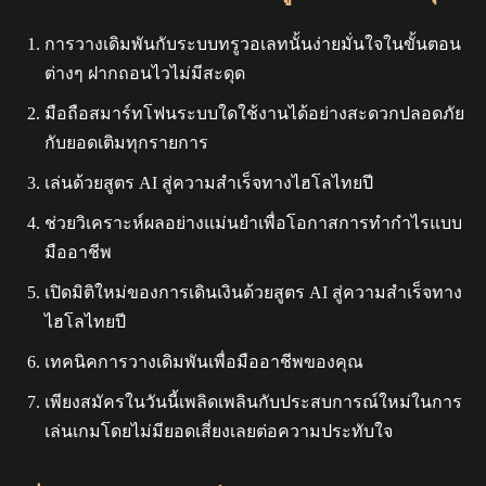
การวางเดิมพันกับระบบทรูวอเลทนั้นง่ายมั่นใจในขั้นตอน
ต่างๆ ฝากถอนไวไม่มีสะดุด
มือถือสมาร์ทโฟนระบบใดใช้งานได้อย่างสะดวกปลอดภัย
กับยอดเติมทุกรายการ
เล่นด้วยสูตร AI สู่ความสําเร็จทางไฮโลไทยปี
ช่วยวิเคราะห์ผลอย่างแม่นยําเพื่อโอกาสการทํากําไรแบบ
มืออาชีพ
เปิดมิติใหม่ของการเดินเงินด้วยสูตร AI สู่ความสําเร็จทาง
ไฮโลไทยปี
เทคนิคการวางเดิมพันเพื่อมืออาชีพของคุณ
เพียงสมัครในวันนี้เพลิดเพลินกับประสบการณ์ใหม่ในการ
เล่นเกมโดยไม่มียอดเสี่ยงเลยต่อความประทับใจ