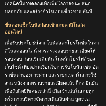
เทคนิคนี้มาทดลองเพื่อเพิ่มโอกาสชนะ สนุก
ปลอดภัย และสร้างกําไรแบบเชี่ยวชาญทันที
ขั้นตอนเช็กโบนัสก่อนเข้าเกมคาสิโนสด
ออนไลน์
เพื่อรับประโยชน์จากโบนัสและโปรโมชั่นในคา
สิโนสดออนไลน์ ควรตรวจสอบรายละเอียดให้
รอบคอบ ก่อนเริ่มเดิมพัน ในหน้าโปรไฟล์ของ
เว็บไซต์ เพียงอ่านเงื่อนไขการรับโบนัส เช่น อัต
ราขั้นต่ําของการฝาก และระยะเวลาในการใช้
งาน หลังจากทราบรายละเอียดแล้ว ก็กด ยืนยัน
เพื่อรับสิทธิพิเศษเหล่านี้ เมื่อเข้าเล่นในเกมทุก
ครั้ง การบริหารจัดการเดินเงินผ่าน สูตร AI