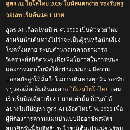
สูตร AI ไฮโลไทย 2026 โบนัสแตกง่าย รองรับทรู
วอเลท เริ่มต้นแค่ 1 บาท
สูตร AI เลือดไทยปี พ. ศ. 2566 เป็นตัวช่วยใหม่
สําหรับนักเดินทางไม่ว่าจะเป็นผู้รุ่นหรือนักเสี่ยง
โชคทั้งหลาย ระบบคํานวณฉลาดสามารถ
วิเคราะห์สถิติด่วนๆ เพื่อเพิ่มโอกาสในการชนะ
และการแตกโบนัสได้อย่างแน่นอน มีความ
ปลอดภัยสูงให้มั่นใจในการเดินทางทุกวัน รองรับ
ทรูวอลเล็ตเติมเงินสะดวก
วิธีเล่นไฮโลไทย
ถอน
เร็วเริ่มนิดเดียวเพียง 1 บาทเท่านั้น ก็สนุกได้
อย่างไม่มีปัญหา สูตร AI เลือดไทยปี พ. 2566 เพื่อ
ผู้ที่ต้องการความแม่นยําแบบมืออาชีพสมัคร
สมาชิกวันนี้รับสิทธิประโยชน์เต็มเปาแน่ๆ พร้อม