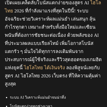
เปิดเผยเคล็ดลับโบนัสแตกง่ายของสูตร AI
ไฮโล
ไทย
2026 ที่กำลังมาแรงที่สุดในปีนี้! ระบบ
อัจฉริยะช่วยวิเคราะห์ผลแม่นยำ เล่นสนุก ลุ้น
กำไรทุกตา เหมาะสำหรับทั้งมือใหม่และเซียน
พนันที่ต้องการชัยชนะต่อเนื่อง ด้วยพลังของ AI
ที่ประมวลผลแบบเรียลไทม์ เพิ่มโอกาสโบนัส
แตกรัว ๆ มั่นใจได้ทุกการลงเดิมพันจาก
ประสบการณ์ผู้ใช้จริงและรีวิวสุดฮอตของเกมฮิต
แห่งยุคนี้
ไฮโลไทย ได้เงินจริง
ลองพิสูจน์เลยกับ
สูตร AI ไฮโลไทย 2026 เว็บตรง ที่ให้ความคุ้มค่า
สูงสุด
ระบบ AI วิเคราะห์แม่นยำจนน่าทึ่ง
โบนัสแตกง่ายทุกช่วงเวลา