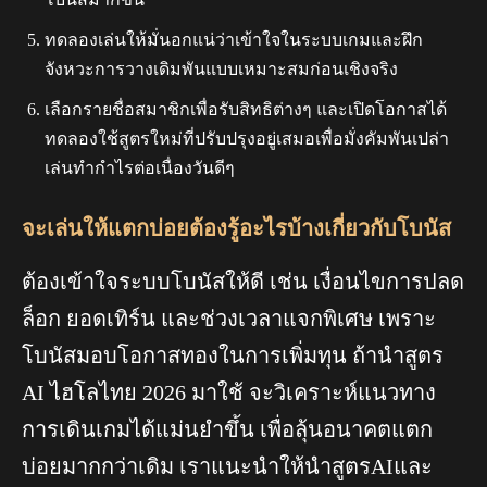
ทดลองเล่นให้มั่นอกแน่ว่าเข้าใจในระบบเกมและฝึก
จังหวะการวางเดิมพันแบบเหมาะสมก่อนเชิงจริง
เลือกรายชื่อสมาชิกเพื่อรับสิทธิต่างๆ และเปิดโอกาสได้
ทดลองใช้สูตรใหม่ที่ปรับปรุงอยู่เสมอเพื่อมั่งคัมพันเปล่า
เล่นทํากําไรต่อเนื่องวันดีๆ
จะเล่นให้แตกบ่อยต้องรู้อะไรบ้างเกี่ยวกับโบนัส
ต้องเข้าใจระบบโบนัสให้ดี เช่น เงื่อนไขการปลด
ล็อก ยอดเทิร์น และช่วงเวลาแจกพิเศษ เพราะ
โบนัสมอบโอกาสทองในการเพิ่มทุน ถ้านําสูตร
AI ไฮโลไทย 2026 มาใช้ จะวิเคราะห์แนวทาง
การเดินเกมได้แม่นยําขึ้น เพื่อลุ้นอนาคตแตก
บ่อยมากกว่าเดิม เราแนะนําให้นําสูตรAIและ