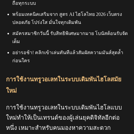
ถือทุกระบบ
พร้อมเทคนิคเสริมจาก สูตร AI ไฮโลไทย 2026 เว็บตรง
ปลอดภัย โปร่งใส มั่นใจทุกเดิมพัน
สมัครสมาชิกวันนี้ รับสิทธิพิเศษมากมาย โบนัสต้อนรับจัด
เต็ม
อย่ารอช้า! คลิกเข้าเล่นทันทีแล้วสัมผัสความมันส์สุดล้ำ
ก่อนใคร
การใช้งานทรูวอเลทในระบบเดิมพันไฮโลสมัย
ใหม่
การใช้งานทรูวอเลทในระบบเดิมพันไฮโลแบบ
ใหม่ทําให้เป็นเทรนด์ของผู้เล่นยุคดิจิทัลอีกต่อ
หนึ่ง เหมาะสําหรับคนมองหาความสะดวก