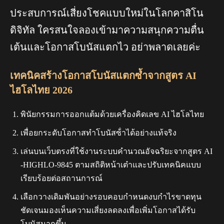
ประสบการณ์เสี่ยงโชคแบบใหม่ในโลกคาสิโน
ดิจิทัล ใครสนใจลองเข้ามาความสนุกความตื่น
เต้นและโอกาสโบนัสแตกไว อย่าพลาดเลยค่ะ
เทคนิคสร้างโอกาสโบนัสแตกซ้ำจากสูตร AI
ไฮโลไทย 2026
พินัยกรรมการออกแต้มด้วยเครื่องคิดเลข AI ไฮโลไทย
เพื่อยกระดับโอกาสทําโบนัสซ้ําได้อย่างแท้จริง
เล่นบนเว็บตรงที่ใช้งานระบบคํานวณอัจฉริยะจากสูตร AI
-HIGHLO-9845 ตามสถิติหน้าเต๋าและปรับเทคนิคแบบ
เรียบร้อยต่อสถานการณ์
เลือกวางเดิมพันอย่างรอบคอบกําหนดงบกําไรขาดทุน
ชัดเจนมองเห็นความเสี่ยงลดลงเพื่อเพิ่มโอกาสได้รับ
โบนัสมากขึ้น