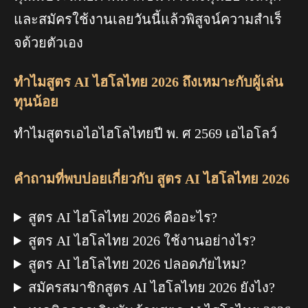
และสมัครใช้งานเลยวันนี้แล้วพิสูจน์ความสําเร็
จด้วยตัวเอง
ทำไมสูตร AI ไฮโลไทย 2026 ถึงเหมาะกับผู้เล่น
ทุนน้อย
ทําไมสูตรเอไอไฮโลไทยปี พ. ศ 2569 เอไอโลว์
คำถามที่พบบ่อยเกี่ยวกับ สูตร AI ไฮโลไทย 2026
สูตร AI ไฮโลไทย 2026 คืออะไร?
สูตร AI ไฮโลไทย 2026 ใช้งานอย่างไร?
สูตร AI ไฮโลไทย 2026 ปลอดภัยไหม?
สมัครสมาชิกสูตร AI ไฮโลไทย 2026 ยังไง?