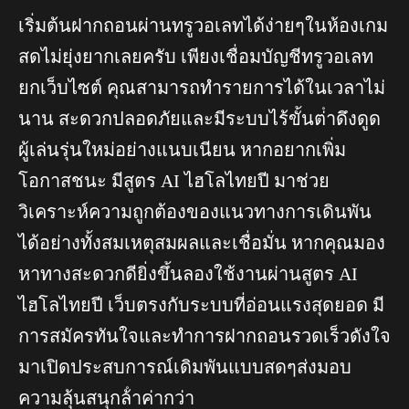
เริ่มต้นฝากถอนผ่านทรูวอเลทได้ง่ายๆในห้องเกม
สดไม่ยุ่งยากเลยครับ เพียงเชื่อมบัญชีทรูวอเลท
ยกเว็บไซต์ คุณสามารถทํารายการได้ในเวลาไม่
นาน สะดวกปลอดภัยและมีระบบไร้ขั้นต่ําดึงดูด
ผู้เล่นรุ่นใหม่อย่างแนบเนียน หากอยากเพิ่ม
โอกาสชนะ มีสูตร AI ไฮโลไทยปี มาช่วย
วิเคราะห์ความถูกต้องของแนวทางการเดินพัน
ได้อย่างทั้งสมเหตุสมผลและเชื่อมั่น หากคุณมอง
หาทางสะดวกดียิ่งขึ้นลองใช้งานผ่านสูตร AI
ไฮโลไทยปี เว็บตรงกับระบบที่อ่อนแรงสุดยอด มี
การสมัครทันใจและทําการฝากถอนรวดเร็วดังใจ
มาเปิดประสบการณ์เดิมพันแบบสดๆส่งมอบ
ความลุ้นสนุกล้ําค่ากว่า