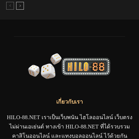
เกี่ยวกับเรา
HILO-88.NET เราเป็นเว็บพนัน ไฮโลออนไลน์ เว็บตรง
ไม่ผ่านเอเย่นต์ ทางเข้า HILO-88.NET ที่ได้รวบรวม
คาสิโนออนไลน์ และแทงบอลออนไลน์ ไว้ด้วยกัน