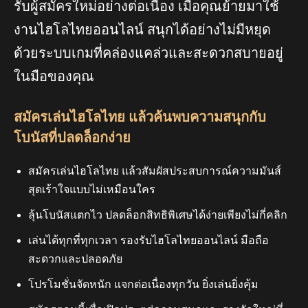
รับผู้สมัครใหม่อย่างต่อเนื่อง เมื่อคุณย้ายมาใช้
งานไฮโลไทยออนไลน์ สนุกได้อย่างไม่มีหยุด
ด้วยระบบเกมที่คล่องแคล่วและสะดวกสบายอยู่
ในมือของคุณ
สมัครเล่นไฮโลไทย แล้วค้นพบความสนุกกับ
โบนัสที่ปลดล็อกง่าย
สมัครเล่นไฮโลไทย แล้วสัมผัสประสบการณ์ความมันส์
สุดเร้าใจแบบไม่เหมือนใคร
ลุ้นโบนัสแตกไว ปลดล็อกสิทธิพิเศษได้ง่ายเพียงไม่กี่คลิก
เล่นได้ทุกที่ทุกเวลา รองรับไฮโลไทยออนไลน์ มือถือ
สะดวกและปลอดภัย
โปรโมชั่นจัดหนัก แจกต่อเนื่องทุกวัน ยิ่งเล่นยิ่งคุ้ม