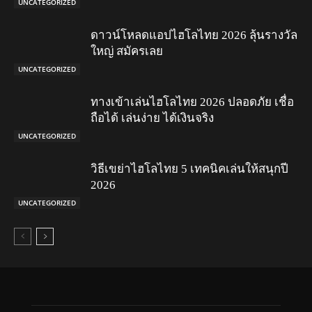
UNCATEGORIZED
ดาวน์โหลดแอปไฮโลไทย 2026 ลุ้นรางวัล
ใหญ่ สมัครเลย
UNCATEGORIZED
ทางเข้าเล่นไฮโลไทย 2026 ปลอดภัย เชื่อ
ถือได้ เล่นง่าย ได้เงินจริง
UNCATEGORIZED
วิธีเขย่าไฮโลไทย 5 เทคนิคเล่นให้สนุกปี
2026
UNCATEGORIZED