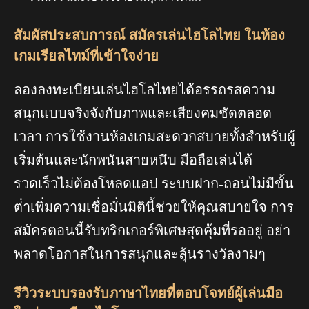
สัมผัสประสบการณ์ สมัครเล่นไฮโลไทย ในห้อง
เกมเรียลไทม์ที่เข้าใจง่าย
ลองลงทะเบียนเล่นไฮโลไทยได้อรรถรสความ
สนุกแบบจริงจังกับภาพและเสียงคมชัดตลอด
เวลา การใช้งานห้องเกมสะดวกสบายทั้งสําหรับผู้
เริ่มต้นและนักพนันสายหนึบ มือถือเล่นได้
รวดเร็วไม่ต้องโหลดแอป ระบบฝาก-ถอนไม่มีขั้น
ต่ําเพิ่มความเชื่อมั่นมิตินี้ช่วยให้คุณสบายใจ การ
สมัครตอนนี้รับทริกเกอร์พิเศษสุดคุ้มที่รออยู่ อย่า
พลาดโอกาสในการสนุกและลุ้นรางวัลงามๆ
รีวิวระบบรองรับภาษาไทยที่ตอบโจทย์ผู้เล่นมือ