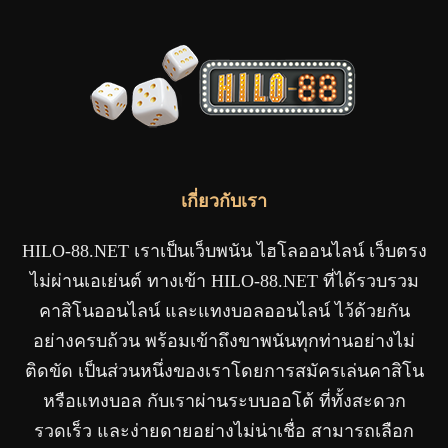
เกี่ยวกับเรา
HILO-88.NET เราเป็นเว็บพนัน ไฮโลออนไลน์ เว็บตรง
ไม่ผ่านเอเย่นต์ ทางเข้า HILO-88.NET ที่ได้รวบรวม
คาสิโนออนไลน์ และแทงบอลออนไลน์ ไว้ด้วยกัน
อย่างครบถ้วน พร้อมเข้าถึงขาพนันทุกท่านอย่างไม่
ติดขัด เป็นส่วนหนึ่งของเราโดยการสมัครเล่นคาสิโน
หรือแทงบอล กับเราผ่านระบบออโต้ ที่ทั้งสะดวก
รวดเร็ว และง่ายดายอย่างไม่น่าเชื่อ สามารถเลือก