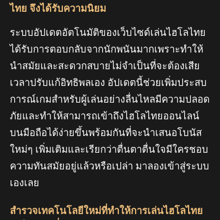
ไทย จึงได้รับความนิยม
ระบบอัปเดตอัตโนมัติของเว็บไซด์เล่นไฮโลไทย
ได้รับการตอบกลับจากนักพนันมากเพราะทําให้
นําสมัยและสะดวกสบายไม่จําเป็นที่จะต้องเสีย
เวลาปรับแก้อิทธิพลเอง อัปเดตนี้ช่วยเพิ่มประสบ
การณ์เกมสําหรับผู้เล่นอย่างลื่นไหลมีความปลอด
ภัยและทําให้สามารถเข้าถึงไฮโลไทยออนไลน์
บนมือถือได้ง่ายขึ้นพร้อมกันที่จะนําเสนอโบนัส
ใหม่ๆ เพิ่มเติมและเรียกว่าตื่นตาตื่นใจมีใครชอบ
ความทันสมัยอยู่แล้วหรือเปล่า มาลองเข้าสู่ระบบ
เองเลย
สำรวจเทคโนโลยีใหม่ที่ทำให้การเล่นไฮโลไทย