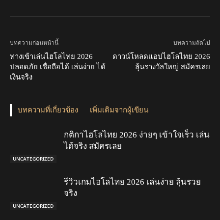
บทความก่อนหน้านี้
บทความถัดไป
ทางเข้าเล่นไฮโลไทย 2026
ดาวน์โหลดแอปไฮโลไทย 2026
ปลอดภัย เชื่อถือได้ เล่นง่าย ได้
ลุ้นรางวัลใหญ่ สมัครเลย
เงินจริง
บทความที่เกี่ยวข้อง
เพิ่มเติมจากผู้เขียน
กติกาไฮโลไทย 2026 ง่ายๆ เข้าใจเร็ว เล่น
ได้จริง สมัครเลย
UNCATEGORIZED
รีวิวเกมไฮโลไทย 2026 เล่นง่าย ลุ้นรวย
จริง
UNCATEGORIZED