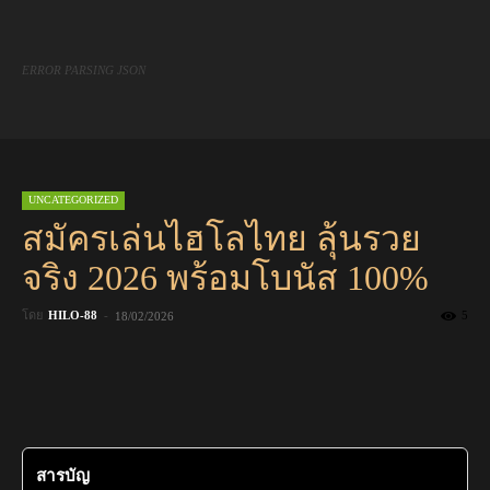
ERROR PARSING JSON
UNCATEGORIZED
สมัครเล่นไฮโลไทย ลุ้นรวย
จริง 2026 พร้อมโบนัส 100%
โดย
HILO-88
-
5
18/02/2026
สารบัญ