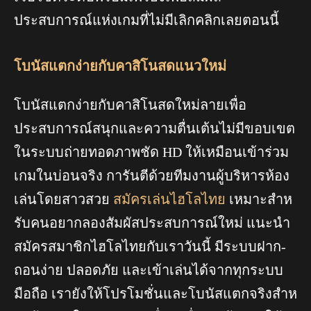
ประสบการณ์แห่งเกมที่ไม่มีเลิกคลิกเลยตอนนี้
โบนัสแตกง่ายกับคาสิโนสดแนวใหม่
โบนัสแตกง่ายกับคาสิโนสดใหม่ลายเพื่อ
ประสบการณ์สนุกและความตื่นเต้นไม่มีขอบเขต
ในระบบถ่ายทอดภาพชัด HD ให้เหมือนเข้าร่วม
เกมในบ่อนจริง การันตีด้วยทีมงานผู้บริหารห้อง
เล่นโดยสาวสวย
สมัครเล่นไฮโลไทย
เหมาะสําห
รับคนอยากลองสัมผัสประสบการณ์ใหม่ แนะนํา
สมัครสมาชิกไฮโลไทยกับเราวันนี้ มีระบบฝาก-
ถอนง่าย ปลอดภัย และเข้าเล่นได้จากทุกระบบ
มือถือ เรายังให้โปรโมชั่นและโบนัสแตกจริงสําห