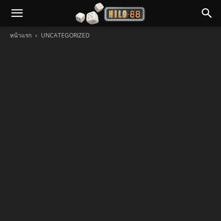
หน้าแรก
UNCATEGORIZED