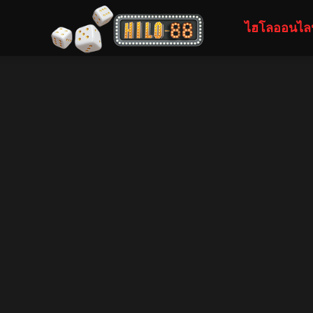
ไฮโลออนไลน
ไฮโล
ไทย
ไฮโล
พื้น
บ้าน
ได้