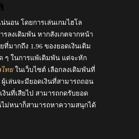
ล
ยแน่นอน โดยการเล่นเกมไฮโล
ารลงเดิมพัน หากสังเกตจากหน้า
ายที่มากถึง 1.96 ของยอดเงินเดิม
ด ๆ ในการแพ้เดิมพัน แต่จะหัก
ลไทย
ในเว็บไซต์ เลือกลงเดิมพันที่
 ผู้เล่นจะมียอดเงินที่สามารถถอน
อดเงินที่เสียไป สามารถกดรับยอด
ทุนไม่หนาก็สามารถหาความสนุกได้