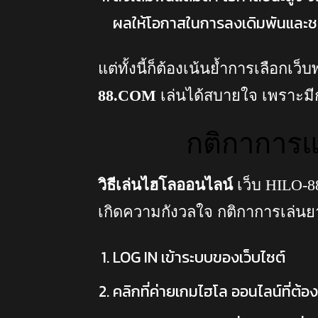
ผลให้โอกาสในการลงเดิมพันและชนะเ
แต่ทั้งนี้ก็ต้องเน้นย้ำการเลือกเว็
88.COM
เล่นได้สบายใจ เพราะม
กติกาการแ
วิธีเล่นไฮโลออนไลน์
เว็บ HILO-8
เกิดความกังวลใจ กติกาการเล่นยา
LOG IN เข้าระบบของเว็บไซต์
คลิกที่ค่ายเกมไฮโล ออนไลน์ที่ต้อ