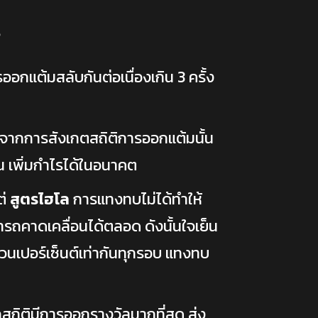
น
ออกแต้มสลับกันต่อเนื่องเกิน 3 ครั้ง
งมาจากการสังเกตสถิติการออกแต้มนั้น
ุน เพิ่มกำไรได้ในอนาคต
ต่
สูตรไฮโล
การแทงทบไม่ได้ทำให้
ารถคาดเคลื่อนได้ตลอด ดังนั้นใจเย็น
วนเปอร์เซ็นต์เท่ากันทุกรอบ แทงทบ
ถิติมีการออกรางวัลมากที่สุด ส่ง