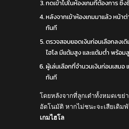
กดเข้าไปในห้องเกมที่ต้องการ ซึ่
หลังจากเข้าห้องเกมมาแล้ว หน้าต่
ทันที
ตรวจสอบยอดเงินก่อนเลือกลงเดิม
ไฮโล มีแต้มสูง และแต้มต่ำ พร้อมล
ผู้เล่นเลือกที่จำนวนเงินก่อนเสม
ทันที
โดยหลังจากที่ลูกเต๋าทั้งหมดเขย
อัตโนมัติ หากไม่ชนะจะเสียเดิมพ
เกมไฮโล