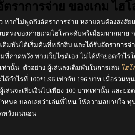
อัตราการจ่าย ของเกม ไฮโ
้ว หากไม่พูดถึงอัตราการจ่าย หลายคนต้องสงสั
ว็บตรงของค่ายเกมไฮโลระดับพรีเมี่ยมมากมาย ก
ดิมพันได้เริ่มต้นที่หลักสิบ และได้รับอัตราการจ่
ามที่คาดหวัง ทางเว็บไซต์เอง ไม่ได้หักยอดกำไรใ
เท่านั้น
ตัวอย่าง ผู้เล่นลงเดิมพันในการเล่น
ไฮโ
ได้กำไรที่ 100*1.96 เท่ากับ 196 บาท เมื่อรวมทุน
 ผู้เล่นจะเสียเงินไปเพียง 100 บาทเท่านั้น และย
ซต์กำหนด บอกเลยว่าเล่นที่ไหน ให้ความสบายใจ 
ิดหวังแน่นอน