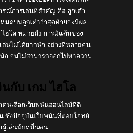
รณ์การเล่นที่สำคัญ คือ ลูกเต๋า
ั้งหมดบนลูกเต๋าว่าสุดท้ายจะมีผล
็น 11 ไฮโล หมายถึง การมีแต้มของ
เล่นไม่ได้ยากนัก อย่างที่หลายคน
บาดหนัก จนไม่สามารถออกไปหาความ
ินกับ เกม ไฮโล
กคนเลือกเว็บพนันออนไลน์ที่ดี
ซึ่งปัจจุบันเว็บพนันที่ตอบโจทย์
ผู้เล่นนับหมื่นคน