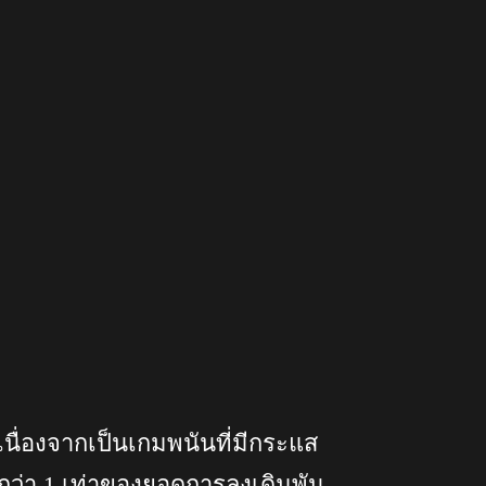
นื่องจากเป็นเกมพนันที่มีกระแส
ากกว่า 1 เท่าของยอดการลงเดิมพัน