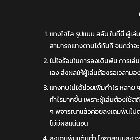
แทงไฮโล รูปแบบ สลับ ในที่นี่ ผู้
สามารถแทงตามได้ทันที จนกว่าจะ
ไม่ใจร้อนในการลงเดิมพัน การเล่นไ
เอง ส่งผลให้ผู้เล่นต้องรอเวลามอง
แทงทบไม่ได้ช่วยเพิ่มกำไร หลาย
กำไรมากขึ้น เพราะผู้เล่นต้องใช้
ๆ พิจารณาแล้วค่อยลงเดิมพันไปดี
ไม่มีผลแน่นอน
ลงเดิมพันแต้มต่ำ โอกาสชนะสูง จ