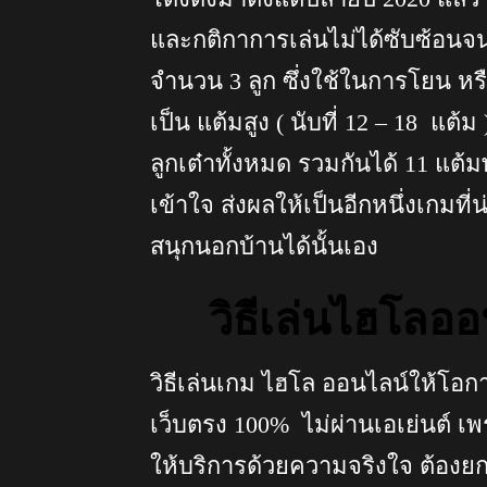
และกติกาการเล่นไม่ได้ซับซ้อนจนเ
จำนวน 3 ลูก ซึ่งใช้ในการโยน หรื
เป็น แต้มสูง ( นับที่ 12 – 18 แต้
ลูกเต๋าทั้งหมด รวมกันได้ 11 แต
เข้าใจ ส่งผลให้เป็นอีกหนึ่งเก
สนุกนอกบ้านได้นั้นเอง
วิธีเล่นไฮโลอ
วิธีเล่นเกม ไฮโล ออนไลน์ให้โอกา
เว็บตรง 100% ไม่ผ่านเอเย่นต์ เพ
ให้บริการด้วยความจริงใจ ต้องยกใ