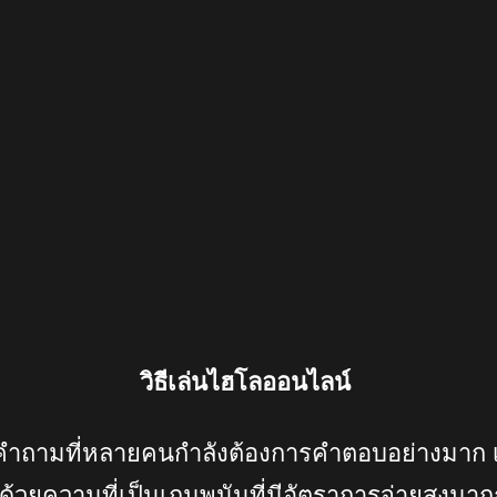
วิธีเล่นไฮโลออนไลน์
็นคำถามที่หลายคนกำลังต้องการคำตอบอย่างมาก เ
ว ด้วยความที่เป็นเกมพนันที่มีอัตราการจ่ายสูงม