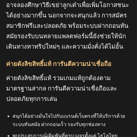
อาจลองศึกษาวิธีเขย่าลูกเต๋าเพื่อเพิ่มโอกาสชนะ
ได้อย่างมากขึ้น นอกจากจะสนุกแล้ว การสมัคร
สมาชิกฟรีและปลอดภัย พร้อมระบบฝากถอนทัน
สมัยรองรับบนหลายแพลตฟอร์มนี้ยังช่วยให้นัก
เดินทางหาทริปใหม่ๆ และความมั่งคั่งได้ไม่อั้น
ค่ายดังลิขสิทธิ์แท้ การันตีความน่าเชื่อถือ
ค่ายดังลิขสิทธิ์แท้ รวมเกมแท้ถูกต้องตาม
มาตรฐานสากล การันตีความน่าเชื่อถือและ
ปลอดภัยทุกการเล่น
สนุกได้อย่างมั่นใจไปกับแบรนด์เว็บตรงที่ให้บริการด้วย
ระบบทันสมัย ฝากถอนเร็ว รองรับทุกช่องทาง
พบประสบการณ์เดิมพันที่ครบวงจรตั้งแต่ ไฮโลไทย