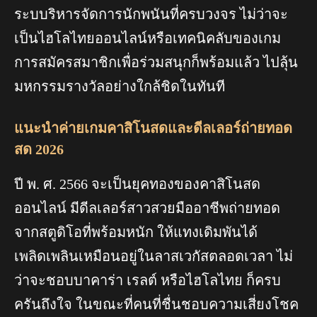
ระบบริหารจัดการนักพนันที่ครบวงจร ไม่ว่าจะ
เป็นไฮโลไทยออนไลน์หรือเทคนิคลับของเกม
การสมัครสมาชิกเพื่อร่วมสนุกก็พร้อมแล้ว ไปลุ้น
มหกรรมรางวัลอย่างใกล้ชิดในทันที
แนะนำค่ายเกมคาสิโนสดและดีลเลอร์ถ่ายทอด
สด 2026
ปี พ. ศ. 2566 จะเป็นยุคทองของคาสิโนสด
ออนไลน์ มีดีลเลอร์สาวสวยมืออาชีพถ่ายทอด
จากสตูดิโอที่พร้อมหนัก ให้แทงเดิมพันได้
เพลิดเพลินเหมือนอยู่ในลาสเวกัสตลอดเวลา ไม่
ว่าจะชอบบาคาร่า เรลต์ หรือไฮโลไทย ก็ครบ
ครันถึงใจ ในขณะที่คนที่ชื่นชอบความเสี่ยงโชค