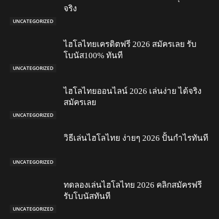
จริง
UNCATEGORIZED
ไฮโลไทยเครดิตฟรี 2026 สมัครเลย รับ
โบนัส100% ทันที
UNCATEGORIZED
ไฮโลไทยออนไลน์ 2026 เล่นง่าย ได้จริง
สมัครเลย
UNCATEGORIZED
วิธีเล่นไฮโลไทย ง่ายๆ 2026 ปั้นกำไรทันที
UNCATEGORIZED
ทดลองเล่นไฮโลไทย 2026 คลิกสมัครฟรี
รับโบนัสทันที
UNCATEGORIZED