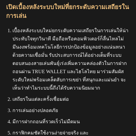
เปิดเบื้องหลังระบบใหม่ที่ยกระดับความเสถียรใน
การเล่น
เบื้องหลังระบบใหม่ยกระดับความเสถียรในการเล่นให้น่า
ประทับใจทุกวินาที มือถือหรือคอมพิวเตอร์ก็ลื่นไหลไม่
มึนงงพร้อมเทคโนโลยีการปกป้องข้อมูลอย่างแน่นหนา
ด้วยความเชื่อมั่น รับประสบการณ์ได้อย่างเต็มที่ระบบ
ตอบสนองสายเล่นพันธุ์เร่งเพิ่มความคล่องตัวในการฝาก
ถอนผ่าน TRUE WALLET และไฮโลไทย มาร่วมสัมผัส
ระดับใหม่พร้อมเคล็ดลับการเขย่า ที่สนุกและแม่นยํา จะ
เห็นว่าทําไมระบบนี้ถึงได้รับความนิยมมาก
เสถียรในแต่ละครั้งเชื่อมต่อ
การเล่นอย่างปลอดภัย
มีการฝากถอนที่รวดเร็วไม่มืดมน
กราฟิกคมชัดใช้งานง่ายจ่ายจริง และ