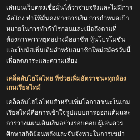
เล่นบนเว็บตรงเชื่อมั่นได้ว่าจ่ายจริงและไม่มีการ
ฉ้อโกง ทําให้มั่นคงทางการเงิน การกําหนดเป้า
หมายในการทํากําไรก่อนและเมื่อถึงตามที่
ต้องการควรหยุดอย่างมืออาชีพ หุ้นโปรโมชัน
และโบนัสเพิ่มเติมสําหรับสมาชิกใหม่สมัครวันนี้
เพื่อลดภาระและความเสี่ยง
เคล็ดลับไฮโลไทย ที่ช่วยเพิ่มอัตราชนะทุกห้อง
เกมเรียลไทม์
เคล็ดลับไฮโลไทยสําหรับเพิ่มโอกาสชนะในเกม
เรียลไทม์คือการเข้าใจรูปแบบการออกแต้มและ
การวางแผนเดินเงินอย่างรอบคอบ ผู้เล่นควร
ศึกษาสถิติย้อนหลังและจับจังหวะในการเขย่า