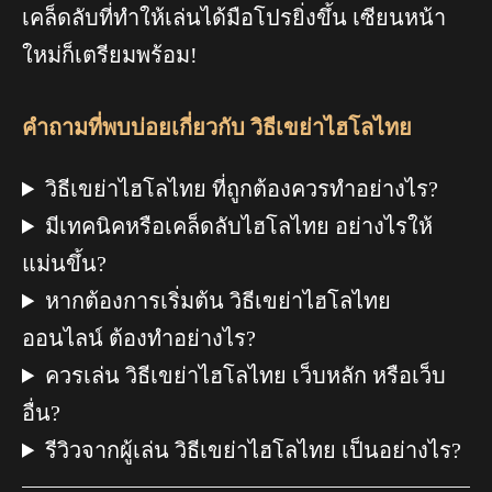
เคล็ดลับที่ทําให้เล่นได้มือโปรยิ่งขึ้น เซียนหน้า
ใหม่ก็เตรียมพร้อม!
คำถามที่พบบ่อยเกี่ยวกับ วิธีเขย่าไฮโลไทย
วิธีเขย่าไฮโลไทย ที่ถูกต้องควรทำอย่างไร?
มีเทคนิคหรือเคล็ดลับไฮโลไทย อย่างไรให้
แม่นขึ้น?
หากต้องการเริ่มต้น วิธีเขย่าไฮโลไทย
ออนไลน์ ต้องทำอย่างไร?
ควรเล่น วิธีเขย่าไฮโลไทย เว็บหลัก หรือเว็บ
อื่น?
รีวิวจากผู้เล่น วิธีเขย่าไฮโลไทย เป็นอย่างไร?