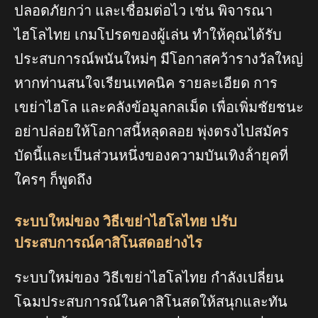
ปลอดภัยกว่า และเชื่อมต่อไว เช่น พิจารณา
ไฮโลไทย เกมโปรดของผู้เล่น ทําให้คุณได้รับ
ประสบการณ์พนันใหม่ๆ มีโอกาสคว้ารางวัลใหญ่
หากท่านสนใจเรียนเทคนิค รายละเอียด การ
เขย่าไฮโล และคลังข้อมูลกลเม็ด เพื่อเพิ่มชัยชนะ
อย่าปล่อยให้โอกาสนี้หลุดลอย พุ่งตรงไปสมัคร
บัดนี้และเป็นส่วนหนึ่งของความบันเทิงล้ํายุคที่
ใครๆ ก็พูดถึง
ระบบใหม่ของ วิธีเขย่าไฮโลไทย ปรับ
ประสบการณ์คาสิโนสดอย่างไร
ระบบใหม่ของ วิธีเขย่าไฮโลไทย กำลังเปลี่ยน
โฉมประสบการณ์ในคาสิโนสดให้สนุกและทัน