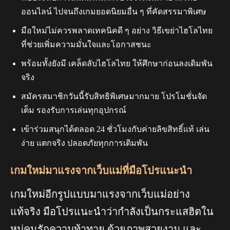
ออนไลน์ ไปจนถึงเกมยอดนิยมอื่น ๆ ที่คัดสรรมาพิเศษ
มือใหม่ไม่ควรพลาดเทคนิคดี ๆ อย่าง วิธีเขย่าไฮโลไทย
ที่ช่วยเพิ่มความมั่นใจและโอกาสชนะ
พร้อมทั้งยังมี เคล็ดลับไฮโลไทย ให้ศึกษาก่อนลงเดิมพัน
จริง
สมัครสมาชิกวันนี้รับสิทธิพิเศษมากมาย โปรโมชั่นจัด
เต็ม รองรับการเล่นทุกอุปกรณ์
เข้าร่วมสนุกได้ตลอด 24 ชั่วโมงกับค่ายลิขสิทธิ์แท้ เล่น
ง่าย แตกจริง ปลอดภัยทุกการเดิมพัน
เกมใหม่มาแรงจากเว็บแม่ที่มือโปรแนะนำ
เกมใหม่อีกรูปแบบมาแรงจากเว็บแม่อย่าง
แท้จริง มือโปรแนะนําว่ากําลังเป็นกระแสฮิตใน
หมู่คนรักความท้าทาย ด้วยภาพสวยงาม และ