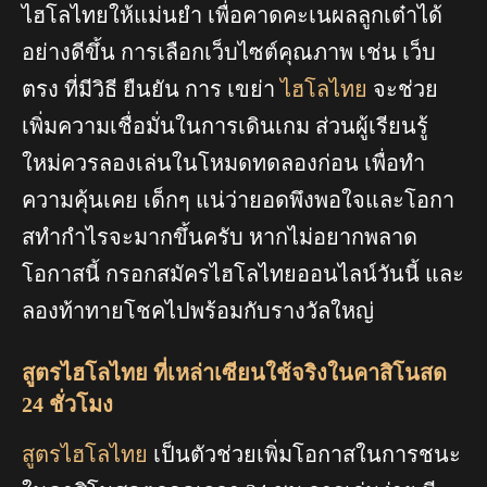
ไฮโลไทยให้แม่นยํา เพื่อคาดคะเนผลลูกเต๋าได้
อย่างดีขึ้น การเลือกเว็บไซต์คุณภาพ เช่น เว็บ
ตรง ที่มีวิธี ยืนยัน การ เขย่า
ไฮโลไทย
จะช่วย
เพิ่มความเชื่อมั่นในการเดินเกม ส่วนผู้เรียนรู้
ใหม่ควรลองเล่นในโหมดทดลองก่อน เพื่อทํา
ความคุ้นเคย เด็กๆ แน่ว่ายอดพึงพอใจและโอกา
สทํากําไรจะมากขึ้นครับ หากไม่อยากพลาด
โอกาสนี้ กรอกสมัครไฮโลไทยออนไลน์วันนี้ และ
ลองท้าทายโชคไปพร้อมกับรางวัลใหญ่
สูตรไฮโลไทย ที่เหล่าเซียนใช้จริงในคาสิโนสด
24 ชั่วโมง
สูตรไฮโลไทย
เป็นตัวช่วยเพิ่มโอกาสในการชนะ