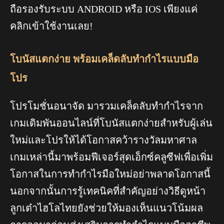
ถือรองรับระบบ ANDROID หรือ IOS เพียงแค่
คลิกเข้าใช้งานเลย!
โบนัสแตกง่าย พร้อมเคล็ดลับทำกำไรแบบมือ
โปร
โปรโมชั่นอนาจัด มารวมเคล็ดลับทํากําไรจาก
เกมเดิมพันออนไลน์ที่โบนัสแตกง่ายสําหรับผู้เล่น
ใหม่และโปรให้ได้โอกาสคว้ารางวัลมหาศาล
เกมเหล่านี้มาพร้อมฟีเจอร์สุดเอ็กซ์คลูซีฟเพื่อเพิ่ม
โอกาสในการทํากําไรมือใหม่อย่าพลาดโอกาสนี้
นอกจากนั้นการรู้เทคนิคที่สําคัญอย่างวิธีดูหน้า
ลูกเต๋าไฮโลไทยยังช่วยให้มองเห็นแนวโน้มผล