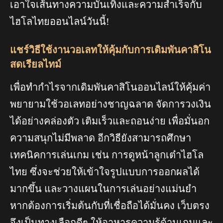
เอาใจเส้นทางความบันเทิงและความสําเร็จกับ
ไฮโลไทยออนไลน์วันนี้!
แชร์วิธีใช้งานวอเลทให้คุ้มกับการเดิมพันคาสิโน
สดเรียลไทม์
เพื่อทํากําไรจากเดิมพันคาสิโนออนไลน์ให้คุ้มค่า
พยายามใช้วอเลทอย่างชาญฉลาด จัดการวงเงิน
ได้อย่างคล่องตัว เติมเร็วและถอนง่าย เพื่อมั่นอก
ความสนุกไม่มีพลาด อีกวิธียังสามารถศึกษา
เทคนิคการเล่นเกม เช่น การดูหน้าลูกเต๋าไฮโล
ไทย ซึ่งจะช่วยให้เข้าใจรูปแบบการออกผลได้
มากขึ้น และวางแผนในการเล่นอย่างแม่นยํา
หากต้องการเริ่มต้นกับที่เชื่อถือได้มั่นคง เว็บตรง
จึงเป็นทางเลือกดีๆ ให้อาหารความรู้ด้านเกมและ