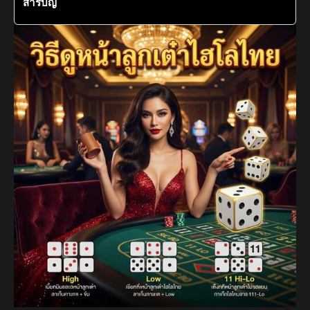
สารบัญ