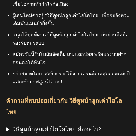
เพิ่มโอกาสทำกำไรต่อเนื่อง
ผู้เล่นใหม่ควรรู้ “วิธีดูหน้าลูกเต๋าไฮโลไทย” เพื่อจับจังหวะ
เดิมพันแม่นยำยิ่งขึ้น
สนุกได้ทุกที่ผ่าน วิธีดูหน้าลูกเต๋าไฮโลไทย เล่นผ่านมือถือ
รองรับทุกระบบ
สมัครวันนี้รับโบนัสจัดเต็ม เกมแตกบ่อย พร้อมระบบฝาก
ถอนออโต้ทันใจ
อย่าพลาดโอกาสสร้างรายได้จากเทรนด์เกมสุดฮอตแห่งปี
คลิกเข้ามาพิสูจน์ได้เลย!
คำถามที่พบบ่อยเกี่ยวกับ วิธีดูหน้าลูกเต๋าไฮโล
ไทย
วิธีดูหน้าลูกเต๋าไฮโลไทย คืออะไร?