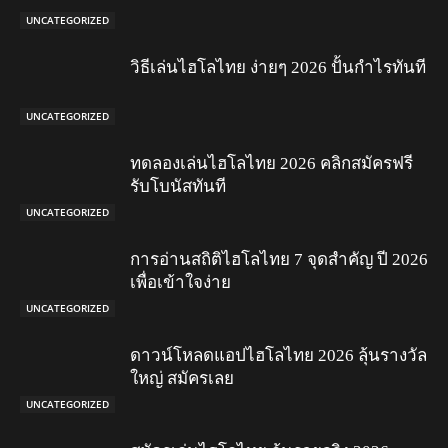
UNCATEGORIZED
วิธีเล่นไฮโลไทย ง่ายๆ 2026 ปั้นกำไรทันที
UNCATEGORIZED
ทดลองเล่นไฮโลไทย 2026 คลิกสมัครฟรี
รับโบนัสทันที
UNCATEGORIZED
การอ่านสถิติไฮโลไทย 7 จุดสำคัญ ปี 2026
เพื่อเข้าใจง่าย
UNCATEGORIZED
ดาวน์โหลดแอปไฮโลไทย 2026 ลุ้นรางวัล
ใหญ่ สมัครเลย
UNCATEGORIZED