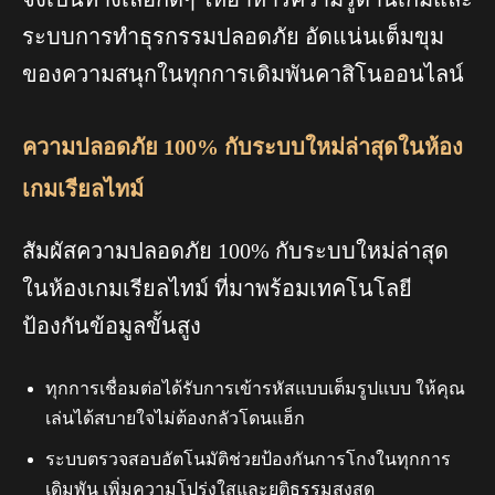
ระบบการทําธุรกรรมปลอดภัย อัดแน่นเต็มขุม
ของความสนุกในทุกการเดิมพันคาสิโนออนไลน์
ความปลอดภัย 100% กับระบบใหม่ล่าสุดในห้อง
เกมเรียลไทม์
สัมผัสความปลอดภัย 100% กับระบบใหม่ล่าสุด
ในห้องเกมเรียลไทม์ ที่มาพร้อมเทคโนโลยี
ป้องกันข้อมูลขั้นสูง
ทุกการเชื่อมต่อได้รับการเข้ารหัสแบบเต็มรูปแบบ ให้คุณ
เล่นได้สบายใจไม่ต้องกลัวโดนแฮ็ก
ระบบตรวจสอบอัตโนมัติช่วยป้องกันการโกงในทุกการ
เดิมพัน เพิ่มความโปร่งใสและยุติธรรมสูงสุด