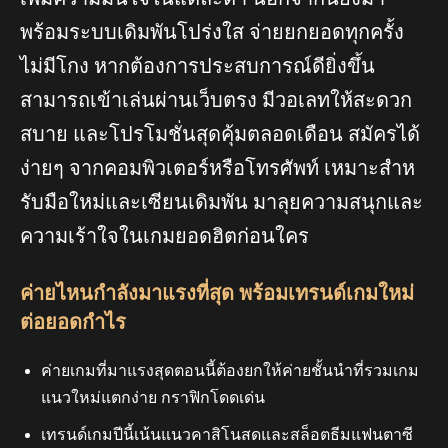
พร้อมระบบเดิมพันโปร่งใส จ่ายยกยอดทุกครั้ง
ไม่มีโกง หากต้องการประสบการณ์ดียิ่งขึ้น
สามารถเข้าเล่นผ่านเว็บตรง มีวอเลทให้สะดวก
สบาย และโปรโมชั่นสุดคุ้มตลอดเดือน สมัครได้
ง่ายๆ จากคอมพิวเตอร์หรือโทรศัพท์ เหมาะสําห
รับมือใหม่และเซียนเดิมพัน มาลุยความสนุกและ
ความเร้าใจในเกมยอดฮิตก่อนใคร
ค่ายไหนกำลังมาแรงที่สุด พร้อมเทรนด์เกมใหม่
ต่อยอดกำไร
ค่ายเกมที่มาแรงสุดตอนนี้ต้องยกให้ค่ายชั้นนำที่รวมเกม
แนวใหม่แตกง่าย กราฟิกโดดเด่น
เทรนด์เกมปีนี้เน้นแนวคาสิโนสดและสล็อตธีมแฟนตาซี