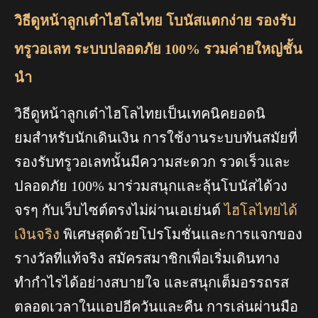
วิธีดูหน้าลูกเต๋าไฮโลไทย โบนัสแตกง่าย รองรับ
ทรูวอเลท ระบบปลอดภัย 100% รวมค่ายใหญ่ชั้น
นำ
วิธีดูหน้าลูกเต๋าไฮโลไทยเป็นเทคนิคยอดนิ
ยมสําหรับนักเดินเงิน การใช้งานระบบทันสมัยที่
รองรับทรูวอเลทนั้นมีความสะดวก รวดเร็วและ
ปลอดภัย 100% มาร่วมสนุกและลุ้นโบนัสได้วง
จรๆ กับเว็บไซต์ตรงไม่ผ่านเอเย่นต์
ไฮโลไทยได้
เงินจริง
พิเศษสุดด้วยโปรโมชั่นและการแจกของ
รางวัลที่แท้จริง สมัครสมาชิกเพื่อเริ่มเดินทาง
ทํากําไรได้อย่างสบายใจ และสนุกเต็มอรรถรส
ตลอดเวลาในแอปอีควันและคืน การเล่นผ่านมือ