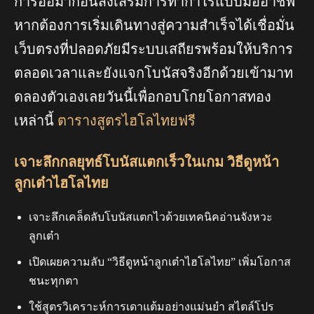
การออมาก่อนส่งเสริมการทํากําไรแบบมืออาชีพ
หากต้องการเริ่มเดินทางสู่ความสําเร็จได้เชื่อมั่น
เว็บตรงที่ปลอดภัยมีระบบเสถียรพร้อมให้บริการ
ตลอดเวลาและยังแจกโบนัสจริงอีกด้วยเข้ามาท
ดลองตัวเองเลยวันนี้เพื่อกอบโกยโอกาสทอง
เหล่านี้
ตารางสูตรไฮโลไทยฟรี
เจาะลึกกลยุทธ์โบนัสแตกเร็วในเกม วิธีดูหน้า
ลูกเต๋าไฮโลไทย
เจาะลึกเคล็ดลับโบนัสแตกไวด้วยเทคนิคอ่านจังหวะ
ลูกเต๋า
เปิดเผยความลับ “วิธีดูหน้าลูกเต๋าไฮโลไทย” เพิ่มโอกาส
ชนะทุกตา
ใช้สูตรวิเคราะห์การเดาแต้มอย่างแม่นยำ สไตล์โปร