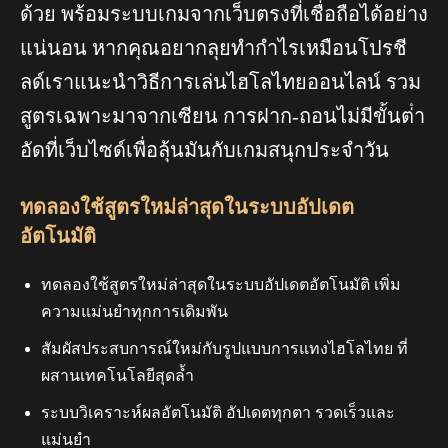
ด้วย พร้อมระบบเกมจากเว็บตรงที่เชื่อถือได้อย่าง
แน่นอน หากคุณอยากลุยทํากําไรเหมือนโปรชี
ลด์เราแนะนําวิธีการเล่นไฮโลไทยออนไลน์ รวม
สูตรเฉพาะมาจากเซียน การฝาก-ถอนไม่มีขั้นต่ํา
อัดที่เว็บไซด์เพื่อลุ้นมันกับเกมสนุกประจําวัน
ทดลองใช้สูตรใหม่ล่าสุดในระบบอัปเดต
อัตโนมัติ
ทดลองใช้สูตรใหม่ล่าสุดในระบบอัปเดตอัตโนมัติ เพิ่ม
ความแม่นยำทุกการเดิมพัน
สัมผัสประสบการณ์ใหม่กับรูปแบบการแทงไฮโลไทย ที่
ผสานเทคโนโลยีสุดล้ำ
ระบบวิเคราะห์ผลอัตโนมัติ อัปเดตทุกตา รวดเร็วและ
แม่นยำ