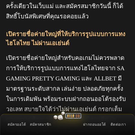
ครั้งเดียวในเว็บแม่ และสมัครสมาชิกวันนี้ ก็ได้
สิทธิ์โบนัสพิเศษที่คุณรอคอยแล้ว
เปิดรายชื่อค่ายใหญ่ที่ให้บริการรูปแบบการแทง
ไฮโลไทย ไม่ผ่านเอเย่นต์
เปิดรายชื่อค่ายใหญ่สําหรับคอเกมไม่ควรพลาด
การให้บริการรูปแบบการแทงไฮโลไทยจาก SA
GAMING PRETTY GAMING และ ALLBET มี
มาตรฐานระดับสากล เล่นง่าย ปลอดภัยทุกครั้ง
ในการเดิมพัน พร้อมระบบฝากถอนออโต้รองรับ
วอเลท สบายใจได้ว่าไม่ผ่านเอเย่นต์ กรอกเต็ม
ตามความต้องการของนักลงทุนมืออาชีพ เห
สมัครออโต้
สมัครสมาชิก
ฝากถอนออโต้
ติดต่อเรา
มาะสําหรับผู้สนใจไฮโลไทยออนไลน์ พร้อม