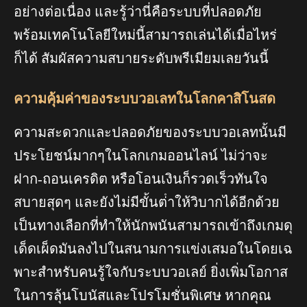
อย่างต่อเนื่อง และรู้ว่านี่คือระบบที่ปลอดภัย
พร้อมเทคโนโลยีใหม่นี้สามารถเล่นได้เมื่อไหร่
ก็ได้ สัมผัสความสบายระดับพรีเมียมเลยวันนี้
ความคุ้มค่าของระบบวอเลทในโลกคาสิโนสด
ความสะดวกและปลอดภัยของระบบวอเลทนั้นมี
ประโยชน์มากๆในโลกเกมออนไลน์ ไม่ว่าจะ
ฝาก-ถอนเครดิต หรือโอนเงินก็รวดเร็วทันใจ
สบายสุดๆ และยังไม่มีขั้นต่ําให้วิบากได้อีกด้วย
เป็นทางเลือกที่ทําให้นักพนันสามารถเข้าถึงเกมดุ
เด็ดเผ็ดมันลงไปในสนามการแข่งเสมอในโดยเฉ
พาะสําหรับคนรู้ใจกับระบบวอเลย์ ยิ่งเพิ่มโอกาส
ในการลุ้นโบนัสและโปรโมชั่นพิเศษ หากคุณ