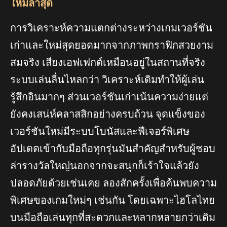
ใหม่ล่าสุด
การวิเคราะห์ความแตกต่างระหว่างเกมเวอร์ชัน
เก่าและใหม่สุดยอดมากจากภาพกราฟิกสวยงาม
สมจริง เสียงเอฟเฟกต์เหมือนอยู่ในสถานที่จริง
ระบบเล่นลื่นไหลกว่า วิเคราะห์เดิมทําให้ผู้เล่น
รู้สึกอินมากๆ ส่วนเวอร์ชันเก่าเน้นความง่ายแต่
ยังคงเสน่ห์คลาสสิกอย่างครบถ้วน จุดแข็งของ
เวอร์ชันใหม่มีระบบโบนัสและฟีเจอร์พิเศษ
อัปเดตเข้ากับมือถือทุกรุ่นมันสําคัญสําหรับผู้ชอบ
ล่ารางวัลใหญ่นอกจากจะสนุกก็เร้าใจแล้วยัง
ปลอดภัยด้วยเช่นเคย ลองสักครั้งเพื่อค้นพบความ
พิเศษของเกมใหม่ๆ เช่นกัน โดยเฉพาะไฮโลไทย
บนมือถือเล่นทุกที่สะดวกและหลากหลายกว่าเดิม