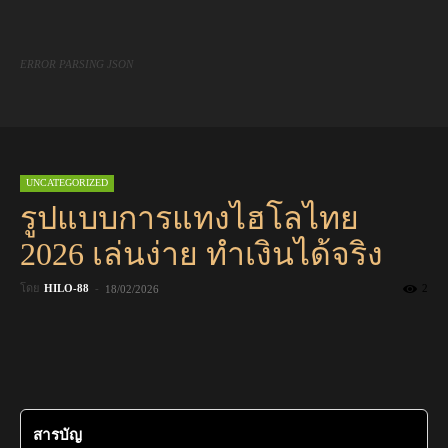
ERROR PARSING JSON
UNCATEGORIZED
รูปแบบการแทงไฮโลไทย
2026 เล่นง่าย ทำเงินได้จริง
โดย
HILO-88
-
2
18/02/2026
สารบัญ