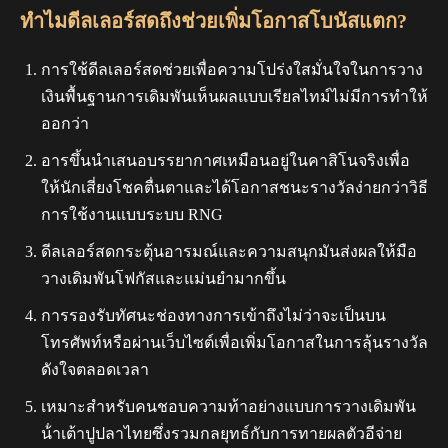
ทำไมดีลเลอร์สดถึงช่วยเพิ่มโอกาสโบนัสแตก?
การใช้ดีลเลอร์สดช่วยเพื่อความโปร่งใสมั่นใจในการวาง
เงินพื้นฐานการเดิมพันเห็นผลแบบเรียลไทม์ไม่มีการทําให้
ออกว่า
อารขึ้นนําเสนอบรรยากาศเหมือนอยู่ในคาสิโนจริงเพื่อ
ให้นักเสี่ยงโชคตื่นตาและได้โอกาสชนะรางวัลง่ายกว่าวิธี
การใช้งานแบบระบบ RNG
ดีลเลอร์สดกระตุ้นอารมณ์และความสนุกมันส่งผลให้มือ
วางเดิมพันโฟกัสและแม่นยํามากขึ้น
การรองรับทัศนะช่องทางการเข้าถึงไม่ว่าจะเป็นบน
โทรศัพท์หรือผ่านเว็บไซต์เพื่อเพิ่มโอกาสในการลุ้นรางวัล
ดังใจตลอดเวลา
เหมาะสําหรับคนชอบความท้าอย่างแบบการวางเดิมพัน
น้ําเต้าปูปลาไทยซึ่งรวมกลยุทธ์กับการทายผลตัวอีจ่าย