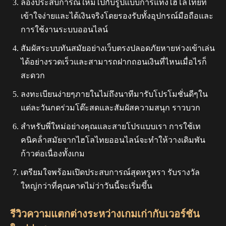
ลองประสบการณ์ใหม่ไปกับรูปแบบการแทงไฮโลไทยที่
เข้าใจง่ายและได้เงินจริงโดยรองรับทั้งอุปกรณ์มือถือและ
การใช้งานระบบออนไลน์
สัมผัสระบบทันสมัยอย่างเว็บตรงปลอดภัยหายห่วงเข้าเล่น
ได้อย่างรวดเร็วและสามารถฝากถอนเงินที่ไหนเมื่อไรก็
สะดวก
ลงทะเบียนง่ายๆภายในไม่ถึงนาทีมารับโปรโมชั่นดีๆใน
แต่ละวันกดร่วมโต๊ะสดและสัมผัสความสนุก ราวบวก
สําหรับพี่ใหม่อย่างคุณและสายโปรแบบเรา การใช้เท
คนิคล้ําสมัยจากไฮโลไทยออนไลน์จะทําให้วางเดิมพัน
ก้าวต่อเนื่องทั้งเกม
เตรียมใจพร้อมเปิดประสบการณ์สุดหรูหรา รับรางวัล
ใหญ่กว่าที่คุณคาดไม่ว่าวันนี้จะเริ่มขึ้น
รีวิวความแตกต่างระหว่างเกมเก่ากับเวอร์ชัน