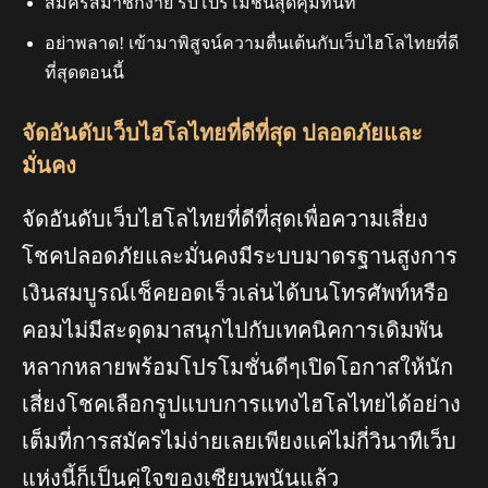
สมัครสมาชิกง่าย รับโปรโมชั่นสุดคุ้มทันที
อย่าพลาด! เข้ามาพิสูจน์ความตื่นเต้นกับเว็บไฮโลไทยที่ดี
ที่สุดตอนนี้
จัดอันดับเว็บไฮโลไทยที่ดีที่สุด ปลอดภัยและ
มั่นคง
จัดอันดับเว็บไฮโลไทยที่ดีที่สุดเพื่อความเสี่ยง
โชคปลอดภัยและมั่นคงมีระบบมาตรฐานสูงการ
เงินสมบูรณ์เช็คยอดเร็วเล่นได้บนโทรศัพท์หรือ
คอมไม่มีสะดุดมาสนุกไปกับเทคนิคการเดิมพัน
หลากหลายพร้อมโปรโมชั่นดีๆเปิดโอกาสให้นัก
เสี่ยงโชคเลือกรูปแบบการแทงไฮโลไทยได้อย่าง
เต็มที่การสมัครไม่ง่ายเลยเพียงแค่ไม่กี่วินาทีเว็บ
แห่งนี้ก็เป็นคู่ใจของเซียนพนันแล้ว