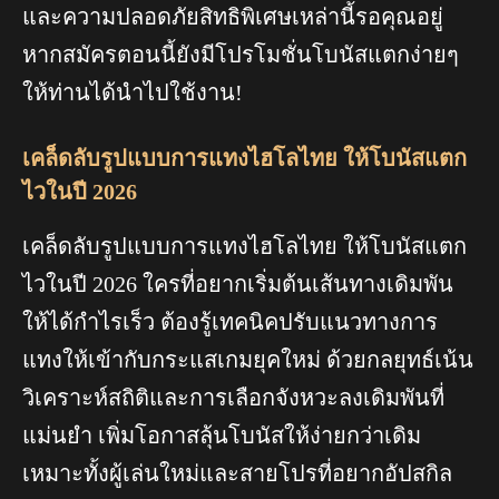
และความปลอดภัยสิทธิพิเศษเหล่านี้รอคุณอยู่
หากสมัครตอนนี้ยังมีโปรโมชั่นโบนัสแตกง่ายๆ
ให้ท่านได้นําไปใช้งาน!
เคล็ดลับรูปแบบการแทงไฮโลไทย ให้โบนัสแตก
ไวในปี 2026
เคล็ดลับรูปแบบการแทงไฮโลไทย ให้โบนัสแตก
ไวในปี 2026 ใครที่อยากเริ่มต้นเส้นทางเดิมพัน
ให้ได้กำไรเร็ว ต้องรู้เทคนิคปรับแนวทางการ
แทงให้เข้ากับกระแสเกมยุคใหม่ ด้วยกลยุทธ์เน้น
วิเคราะห์สถิติและการเลือกจังหวะลงเดิมพันที่
แม่นยำ เพิ่มโอกาสลุ้นโบนัสให้ง่ายกว่าเดิม
เหมาะทั้งผู้เล่นใหม่และสายโปรที่อยากอัปสกิล