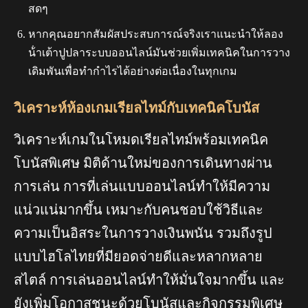
สดๆ
หากคุณอยากสัมผัสประสบการณ์จริงเราแนะนําให้ลอง
น้ําเต้าปูปลาระบบออนไลน์มันช่วยเพิ่มเทคนิคในการวาง
เดิมพันเพื่อทํากําไรได้อย่างต่อเนื่องในทุกเกม
วิเคราะห์ห้องเกมเรียลไทม์กับเทคนิคโบนัส
วิเคราะห์เกมในโหมดเรียลไทม์พร้อมเทคนิค
โบนัสพิเศษ มิติด้านใหม่ของการเดินทางผ่าน
การเล่น การที่เล่นแบบออนไลน์ทําให้มีความ
แน่วแน่มากขึ้น เหมาะกับคนชอบใช้วิธีและ
ความเป็นอิสระในการวางเงินพนัน รวมถึงรูป
แบบไฮโลไทยที่มียอดจ่ายดีและหลากหลาย
สไตล์ การเล่นออนไลน์ทําให้มั่นใจมากขึ้น และ
ยังเพิ่มโอกาสชนะด้วยโบนัสและกิจกรรมพิเศษ