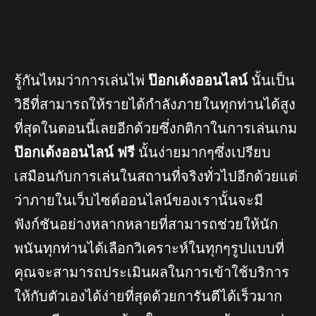
รู้กันไหมว่าการเล่นไพ่
ป๊อกเด้งออนไลน์
นั้นเป็น
วิธีที่สามารถให้รายได้กำลังภายในทุกท่านได้สูง
ที่สุดในตอนนี้เลยอีกด้วยซึ่งกติกาในการเล่นเกม
ป๊อกเด้งออนไลน์ ฟรี
นั้นง่ายมากๆซึ่งเปรียบ
เสมือนกับการเล่นในสถานที่จริงทั่วไปอีกด้วยแต่
ว่าภายในเว็บไซต์ออนไลน์ของเรานั้นจะมี
ฟังก์ชันอย่างหลากหลายที่สามารถช่วยให้นัก
พนันทุกท่านได้เลือกวิเคราะห์ในทุกๆรูปแบบที่
คุณจะสามารถประเมินผลในการเข้าใช้บริการ
ให้กับตัวเองได้ง่ายที่สุดด้วยการันตีได้เร็วมาก