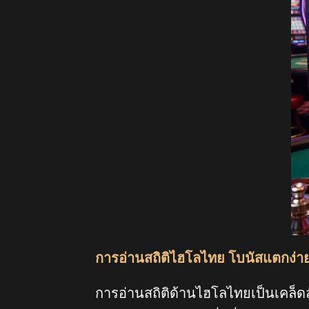
การอ่านสถิติไฮโลไทย โบนัสแตกง่าย
การอ่านสถิติด้านไฮโลไทยเป็นเคล็ดลั