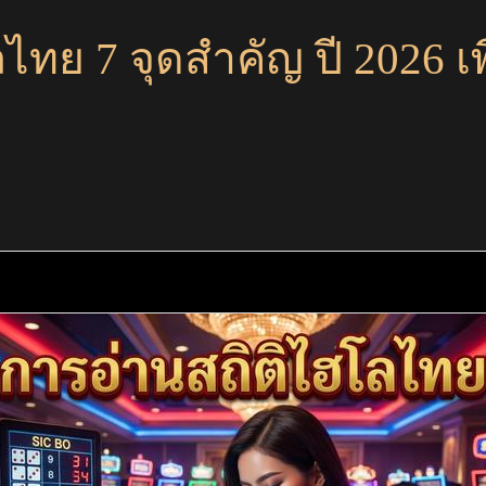
ทย 7 จุดสำคัญ ปี 2026 เพื