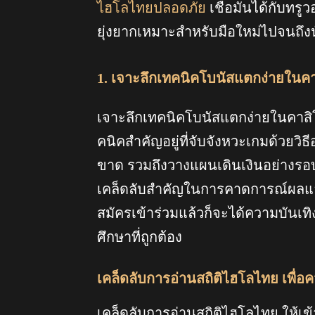
ไฮโลไทยปลอดภัย
เชื่อมั่นได้กับท
ยุ่งยากเหมาะสําหรับมือใหม่ไปจนถึ
1. เจาะลึกเทคนิคโบนัสแตกง่ายในค
เจาะลึกเทคนิคโบนัสแตกง่ายในคาสิ
คนิคสําคัญอยู่ที่จับจังหวะเกมด้วยวิ
ขาด รวมถึงวางแผนเดินเงินอย่างรอบค
เคล็ดลับสําคัญในการคาดการณ์ผลและ
สมัครเข้าร่วมแล้วก็จะได้ความบันเ
ศึกษาที่ถูกต้อง
เคล็ดลับการอ่านสถิติไฮโลไทย เพื่
เคล็ดลับการอ่านสถิติไฮโลไทย ให้เข