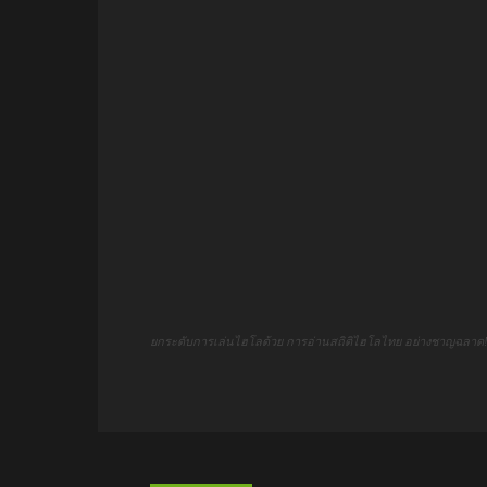
ยกระดับการเล่นไฮโลด้วย การอ่านสถิติไฮโลไทย อย่างชาญฉลาด