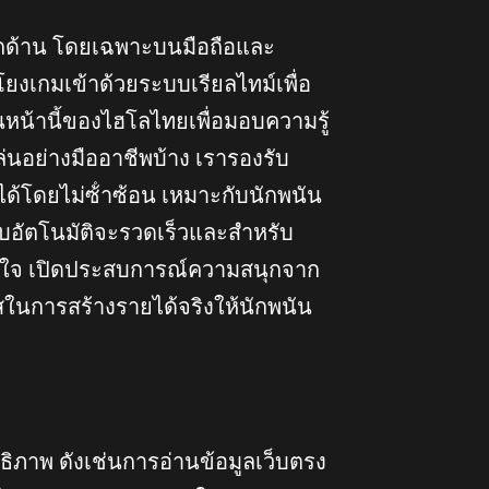
ทุกด้าน โดยเฉพาะบนมือถือและ
ยงเกมเข้าด้วยระบบเรียลไทม์เพื่อ
อนหน้านี้ของไฮโลไทยเพื่อมอบความรู้
นอย่างมืออาชีพบ้าง เรารองรับ
ด้โดยไม่ซ้ําซ้อน เหมาะกับนักพนัน
ัตโนมัติจะรวดเร็วและสําหรับ
บายใจ เปิดประสบการณ์ความสนุกจาก
ในการสร้างรายได้จริงให้นักพนัน
ิภาพ ดังเช่นการอ่านข้อมูลเว็บตรง