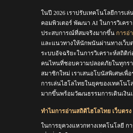
ในปี 2026 เราปรับเทคโนโลยีการเล่
คอมพิวเตอร์ พัฒนา AI ในการวิเคราะ
ประสบการณ์ที่สมจริงมากขึ้น
การอ่
และแนวทางให้นักพนันผ่านทางเว็บต
ระบบอัจฉริยะในการวิเคราะห์สถิติก่
คนไหนที่ชอบความปลอดภัยในทุกราย
สมาชิกใหม่ เราเสนอโบนัสพิเศษเพื่
การเล่นไฮโลไทยในยุคของเทคโนโลยีส
มากขึ้นพร้อมวัฒนธรรมการเดินเงิน
ทำไมการอ่านสถิติไฮโลไทย เว็บตรง
ในการยุควงแหวกทางเทคโนโลยี การเด