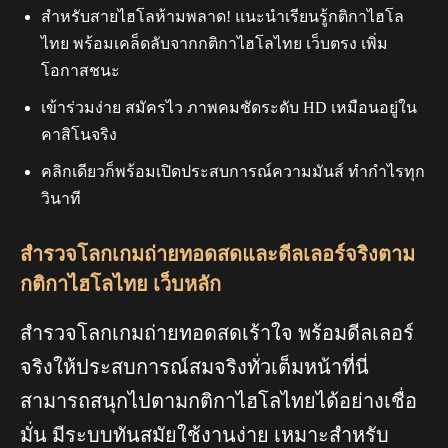
สำหรับสายไฮโลห้ามพลาด! แนะนำเรียนรู้กติกาไฮโล
ไทย พร้อมเคล็ดลับจากกติกาไฮโลไทย เว็บตรง เพิ่ม
โอกาสชนะ
เข้าร่วมง่าย สมัครไว ภาพคมชัดระดับ HD เหมือนอยู่ใน
คาสิโนจริง
คลิกเดียวก็พร้อมเปิดประสบการณ์ความมันส์ ทำกำไรทุก
วินาที
สำรวจโลกเกมถ่ายทอดสดและดีลเลอร์จริงตาม
กติกาไฮโลไทย เว็บหลัก
สํารวจโลกเกมถ่ายทอดสดเร้าใจ พร้อมดีลเลอร์
จริงให้ประสบการณ์สมจริงทั่วเต็มหน้าที่นี่
สามารถสนุกไปตามกติกาไฮโลไทยได้อย่างเชื่อ
มั่น มีระบบทันสมัยใช้งานง่าย เหมาะสําหรับ