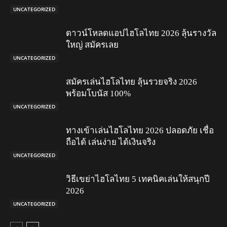
UNCATEGORIZED
ดาวน์โหลดแอปไฮโลไทย 2026 ลุ้นรางวัล
ใหญ่ สมัครเลย
UNCATEGORIZED
สมัครเล่นไฮโลไทย ลุ้นรวยจริง 2026
พร้อมโบนัส 100%
UNCATEGORIZED
ทางเข้าเล่นไฮโลไทย 2026 ปลอดภัย เชื่อ
ถือได้ เล่นง่าย ได้เงินจริง
UNCATEGORIZED
วิธีเขย่าไฮโลไทย 5 เทคนิคเล่นให้สนุกปี
2026
UNCATEGORIZED