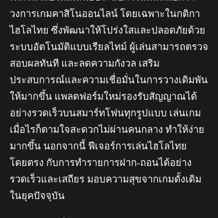
วงการเกมคาสิโนออนไลน์ โดยเฉพาะในกติกา
ไฮโลไทย ซึ่งพัฒนาให้โปร่งใสและปลอดภัยด้วย
ระบบอัตโนมัติแบบเรียลไทม์ ผู้เล่นสามารถตรวจ
สอบผลทันที และลดความกังวล เสริม
ประสบการณ์และความเชื่อมั่นในการวางเดิมพัน
ให้มากขึ้น แพลตฟอร์มใหม่รองรับสัญญาณได้
อย่างรวดเร็วบนสมาร์ทโฟนทุกรูปแบบ เล่นเกม
เมื่อไรก็ตามใจสะดวกไม่ผ่านคนกลาง ทําให้ง่าย
มากขึ้น นอกจากนี้ ฟีเจอร์การเล่นไฮโลไทย
โดยตรง กับการทํารายการฝาก-ถอนได้อย่าง
รวดเร็วและเสถียร มอบความสุขจากเกมดั้งเดิม
ในยุคปัจจุบัน