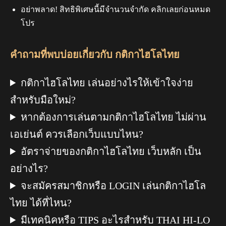
อย่าพลาด! สิทธิพิเศษนี้มีจำนวนจำกัด คลิกเลยก่อนหมด
โปร
คำถามที่พบบ่อยเกี่ยวกับ กติกาไฮโลไทย
กติกาไฮโลไทย เล่นอย่างไรให้เข้าใจง่าย
สำหรับมือใหม่?
หากต้องการเล่นตามกติกาไฮโลไทย ไม่ผ่าน
เอเย่นต์ ควรเลือกเว็บแบบไหน?
อัตราจ่ายของกติกาไฮโลไทย เว็บหลัก เป็น
อย่างไร?
จะสมัครสมาชิกหรือ LOGIN เล่นกติกาไฮโล
ไทย ได้ที่ไหน?
มีเทคนิคหรือ TIPS อะไรสำหรับ THAI HI-LO