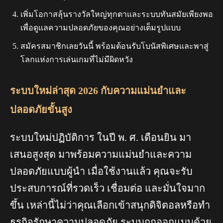
เพิ่มโอกาสลุ้นรางวัลใหญ่ทุกตาและระบบทันสมัยเพียงพอ
เพื่อดูแลความปลอดภัยของคุณอย่างเต็มรูปแบบ
สมัครสมาชิกเลยวันนี้ พร้อมต้อนรับโบนัสพิเศษและพาสู่
โลกแห่งการเล่นเกมที่ไม่มีผิดหวัง
ระบบใหม่ล่าสุด 2026 กับความแม่นยำและ
ปลอดภัยขั้นสูง
ระบบใหม่ปฏิบัติการ ในปี พ. ศ. เดือนยิน มา
เสนอสูงสุด มาพร้อมความแม่นยําและความ
ปลอดภัยแบบผู้นํา เมื่อใช้งานแล้ว คุณจะรับ
ประสบการณ์ที่รวดเร็ว เชื่อมต่อ และมั่นใจมาก
ขึ้น เหล่านี้ไม่ว่าคุณเลือกเข้าสนุกดิจิตอลหรือทํา
ธุรกิจรักษาความปลอดภัย ระบบถูกออกแบบด้วย