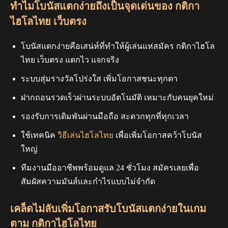
ทำไมโบนัสแตกง่ายถึงเป็นจุดเด่นของ กติกา
ไฮโลไทย เว็บตรง
โบนัสแตกง่ายคือเสน่ห์ที่ทำให้ผู้เล่นแห่สมัคร กติกาไฮโล
ไทย เว็บตรง แตกไว แจกจริง
ระบบสุ่มรางวัลโปร่งใส เพิ่มโอกาสชนะทุกตา
ฝากถอนรวดเร็วผ่านระบบอัตโนมัติ เหมาะกับคนยุคใหม่
รองรับการเดิมพันผ่านมือถือ สะดวกทุกที่ทุกเวลา
ใช้เทคนิค
วิธีเล่นไฮโลไทย
เพื่อเพิ่มโอกาสคว้าโบนัส
ใหญ่
ทีมงานมืออาชีพพร้อมดูแล 24 ชั่วโมง สมัครเลยเพื่อ
สัมผัสความมันส์และกำไรแบบไม่จำกัด
เคล็ดไม่ลับเพิ่มโอกาสรับโบนัสแตกง่ายในเกม
ตาม กติกาไฮโลไทย