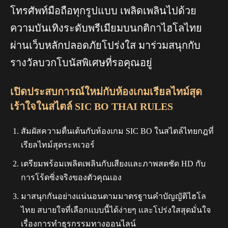
โทรศัพท์มือถือทุกรูปแบบ เพลิดเพลินไปด้วย
ความบันเทิงระดับพรีเมียมบนกติกาไฮโลไทย
ผ่านเว็บหลักปลอดภัยโปร่งใส มาร่วมสนุกกับ
รางวัลบวกโบนัสพิเศษที่รอคุณอยู่
เปิดประสบการณ์ใหม่กับห้องเกมเรียลไทม์สุด
เร้าใจในสไตล์ SIC BO THAI RULES
สัมผัสความตื่นเต้นกับห้องเกม SIC BO ในสไตล์ไทยกฎที่
เรียลไทม์สุดระหเวอร์
เตรียมพร้อมเพลิดเพลินกับเสียงและภาพสดชัด HD กับ
การโร้ดซิ่งจริงของตัวคุณเอง
มาสนุกกันอย่างแน่นอนตามมาตรฐานคําบัญญัติไฮโล
ไทย สบายใจที่เลือกแบบนี้ได้ง่ายๆ และโปร่งใสสุดมั่นใจ
เรื่องการทําธุรกรรมทางออนไลน์