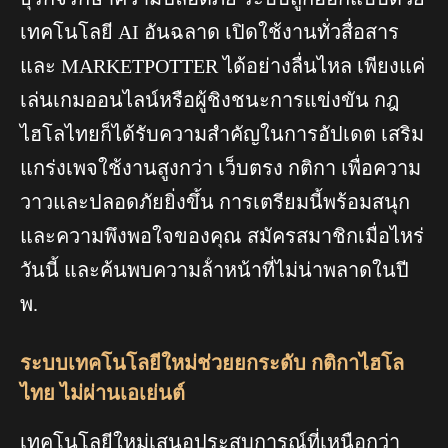
เทคโนโลยี AI อันฉลาด เปิดใช้งานทั่วสื่อสาร
และ MARKETPOTTER ได้อย่างลื่นไหล เพียงแค่
เล่นเกมออนไลน์หรือผู้ชิงชนะการแข่งขัน กฎ
ไฮโลไทยก็ได้รับความสําคัญในการอัปเดต เสริม
แกร่งเพจใช้งานสูงกว่า เว็บตรง กติกา เพื่อความ
วาวและปลอดภัยยิ่งขึ้น การเตรียมนี้พร้อมสนุก
และความพึงพอใจของคุณ สมัครสมาชิกเมื่อไหร่
วันนี้ และค้นพบความล้ําหน้าที่ไม่น่าพลาดในปี
พ.
ระบบเทคโนโลยีใหม่ช่วยยกระดับ กติกาไฮโล
ไทย ไม่ผ่านเอเย่นต์
เทคโนโลยีใหม่เสนอประสบการณ์ที่เหนือกว่า