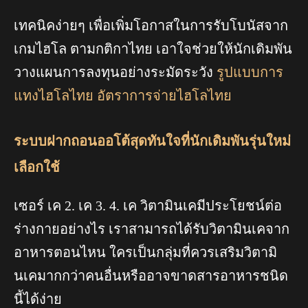
เทคนิคง่ายๆ เพื่อเพิ่มโอกาสในการรับโบนัสจาก
เกมไฮโล ตามกติกาไทย เอาใจช่วยให้นักเดิมพัน
วางแผนการลงทุนอย่างระมัดระวัง
รูปแบบการ
แทงไฮโลไทย
อัตราการจ่ายไฮโลไทย
ระบบฝากถอนออโต้สุดทันใจที่นักเดิมพันรุ่นใหม่
เลือกใช้
เซอร์ เค 2. เค 3. 4. เค วิตามินเคมีประโยชน์ต่อ
ร่างกายอย่างไร เราสามารถได้รับวิตามินเคจาก
อาหารตอนไหน ใครเป็นกลุ่มที่ควรเสริมวิตามิ
นเคมากกว่าคนอื่นหรืออาจขาดสารอาหารชนิด
นี้ได้ง่าย