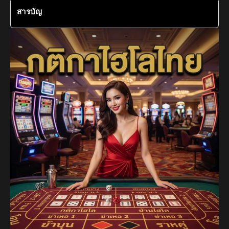
สารบัญ