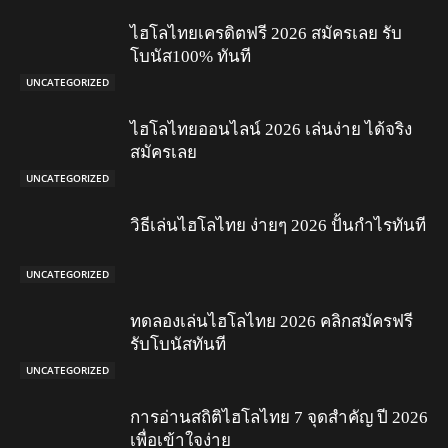
ไฮโลไทยเครดิตฟรี 2026 สมัครเลย รับ
โบนัส100% ทันที
UNCATEGORIZED
ไฮโลไทยออนไลน์ 2026 เล่นง่าย ได้จริง
สมัครเลย
UNCATEGORIZED
วิธีเล่นไฮโลไทย ง่ายๆ 2026 ปั้นกำไรทันที
UNCATEGORIZED
ทดลองเล่นไฮโลไทย 2026 คลิกสมัครฟรี
รับโบนัสทันที
UNCATEGORIZED
การอ่านสถิติไฮโลไทย 7 จุดสำคัญ ปี 2026
เพื่อเข้าใจง่าย