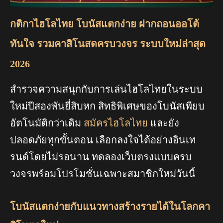
กติกาไฮโลไทย โบนัสแตกง่าย ฝากถอนออโต้
ทันใจ รวมคาสิโนสดครบวงจร ระบบใหม่ล่าสุด
2026
สํารวจความสนุกกับการเล่นไฮโลไทยในระบบ
ใหม่ปีสองพันยี่สิบหก สิทธิพิเศษของโบนัสเพียบ
อัตโนมัติกว่าเดิม
สมัครไฮโลไทย
และยัง
ปลอดภัยทุกขั้นตอน เลือกลงใจได้อย่างอินเท
รนด์โดยไม่รอนาน ทดลองเว็บตรงแบบครบ
วงจรพร้อมโปรโมชั่นเฉพาะสมาชิกใหม่วันนี้
โบนัสแตกง่ายกับแนวทางสร้างรายได้ในโลกคา